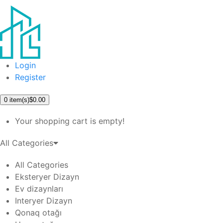
Login
Register
0
item(s)
$0.00
Your shopping cart is empty!
All Categories
All Categories
Eksteryer Dizayn
Ev dizaynları
Interyer Dizayn
Qonaq otağı