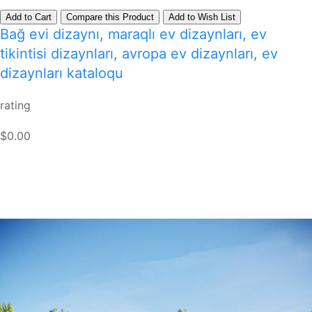
Add to Cart
Compare this Product
Add to Wish List
Bağ evi dizaynı, maraqlı ev dizaynları, ev
tikintisi dizaynları, avropa ev dizaynları, ev
dizaynları kataloqu
rating
$0.00