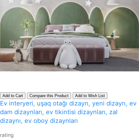
Add to Cart
Compare this Product
Add to Wish List
Ev interyeri, uşaq otağı dizayn, yeni dizayn, ev
dam dizaynları, ev tikintisi dizaynları, zal
dizaynı, ev oboy dizaynları
rating