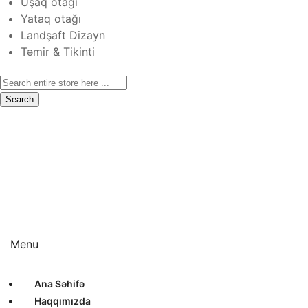
Uşaq otağı
Yataq otağı
Landşaft Dizayn
Təmir & Tikinti
Search
Ana Səhifə
Haqqımızda
Xidmətlər
Layihələr
Sertifikatlar
Bizimlə Əlaqə
Interyer Dizayn
Eksteryer Dizayn
Landşaft Dizayn
Təmir & Tikinti
Menu
Ana Səhifə
Haqqımızda