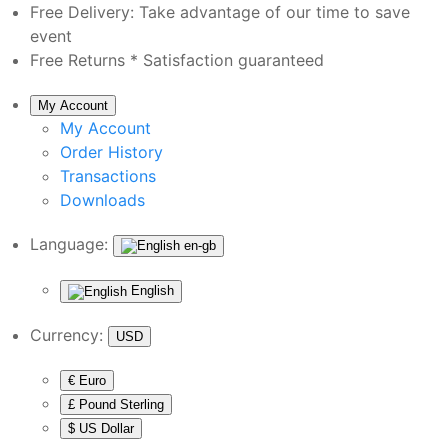
Free Delivery:
Take advantage of our time to save
event
Free Returns *
Satisfaction guaranteed
My Account
My Account
Order History
Transactions
Downloads
Language:
en-gb
English
Currency:
USD
€ Euro
£ Pound Sterling
$ US Dollar