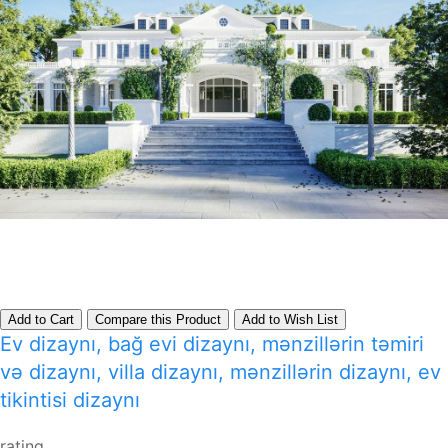
Add to Cart
Compare this Product
Add to Wish List
Ev dizaynı, bağ evi dizaynı, mənzillərin təmiri
və dizaynı, villa dizaynı, mənzillərin dizaynı, ev
tikintisi dizaynı
rating