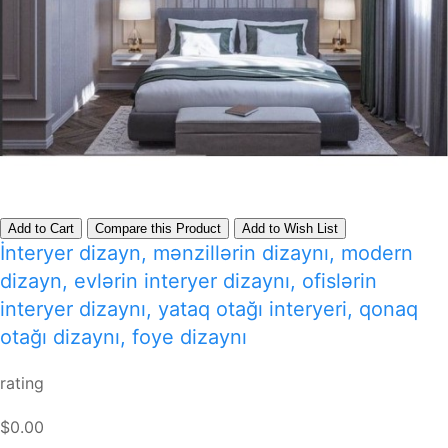
Add to Cart
Compare this Product
Add to Wish List
İnteryer dizayn, mənzillərin dizaynı, modern
dizayn, evlərin interyer dizaynı, ofislərin
interyer dizaynı, yataq otağı interyeri, qonaq
otağı dizaynı, foye dizaynı
rating
$0.00