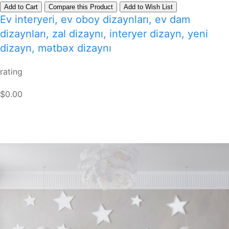
Add to Cart
Compare this Product
Add to Wish List
Ev interyeri, ev oboy dizaynları, ev dam
dizaynları, zal dizaynı, interyer dizayn, yeni
dizayn, mətbəx dizaynı
rating
$0.00