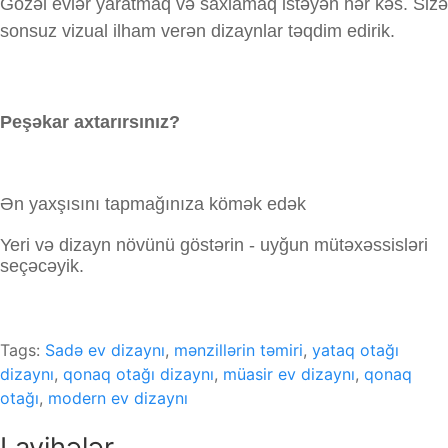
Gözəl evlər yaratmaq və saxlamaq istəyən hər kəs. Sizə
sonsuz vizual ilham verən dizaynlar təqdim edirik.
Peşəkar axtarırsınız?
Ən yaxşısını tapmağınıza kömək edək
Yeri və dizayn növünü göstərin - uyğun mütəxəssisləri
seçəcəyik.
Tags:
Sadə ev dizaynı
,
mənzillərin təmiri
,
yataq otağı
dizaynı
,
qonaq otağı dizaynı
,
müasir ev dizaynı
,
qonaq
otağı
,
modern ev dizaynı
Layihələr