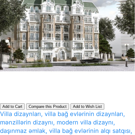
Add to Cart
Compare this Product
Add to Wish List
Villa dizaynları, villa bağ evlərinin dizaynları,
mənzillərin dizaynı, modern villa dizaynı,
daşınmaz əmlak, villa bağ evlərinin alqı satqısı,