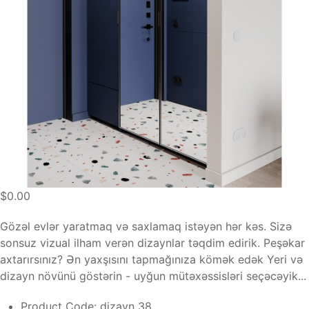
$0.00
Gözəl evlər yaratmaq və saxlamaq istəyən hər kəs. Sizə
sonsuz vizual ilham verən dizaynlar təqdim edirik. Peşəkar
axtarırsınız? Ən yaxşısını tapmağınıza kömək edək Yeri və
dizayn növünü göstərin - uyğun mütəxəssisləri seçəcəyik...
Product Code:
dizayn 38