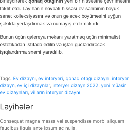
birləşdirərək
qonaq otağının
yeni bir hissəsinə çevrilməsini
təklif etdi. Layihənin növbəti hissəsi ev sahibinin böyük
sənət kolleksiyasını və onun gələcək böyüməsini uyğun
şəkildə yerləşdirmək və nümayiş etdirmək idi.
Bunun üçün qalereya məkanı yaratmaq üçün minimalist
estetikadan istifadə edilib və işləri gücləndirəcək
işıqlandırma sxemi yaradılıb.
Tags:
Ev dizaynı
,
ev interyeri
,
qonaq otağı dizaynı
,
interyer
dizayn
,
ev içi dizaynlar
,
interyer dizayn 2022
,
yeni müasir
ev dizaynları
,
vilların interyer dizaynı
Layihələr
Consequat magna massa vel suspendisse morbi aliquam
faucibus ligula ante ipsum ac nulla.