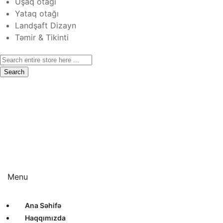
Uşaq otağı
Yataq otağı
Landşaft Dizayn
Təmir & Tikinti
Search
Ana Səhifə
Haqqımızda
Xidmətlər
Layihələr
Sertifikatlar
Bizimlə Əlaqə
Interyer Dizayn
Eksteryer Dizayn
Landşaft Dizayn
Təmir & Tikinti
Menu
Ana Səhifə
Haqqımızda