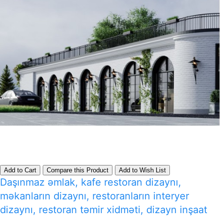
Add to Cart
Compare this Product
Add to Wish List
Daşınmaz əmlak, kafe restoran dizaynı,
məkanların dizaynı, restoranların interyer
dizaynı, restoran təmir xidməti, dizayn inşaat