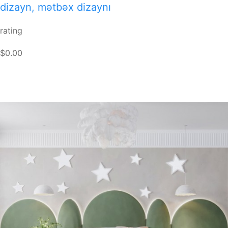
dizayn, mətbəx dizaynı
rating
$0.00