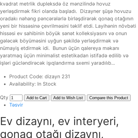
kvadrat metrlik dupleksdə öz mənzilində hovuz
yerləşdirmək fikri olanda başladı. Dizayner şüşə hovuzu
oradakı nəhəng pəncərələrlə birləşdirərək qonaq otağının
yeni bir hissəsinə çevrilməsini təklif etdi. Layihənin növbəti
hissəsi ev sahibinin böyük sənət kolleksiyasını və onun
gələcək böyüməsini uyğun şəkildə yerləşdirmək və
nümayiş etdirmək idi. Bunun üçün qalereya məkanı
yaratmaq üçün minimalist estetikadan istifadə edilib və
işləri gücləndirəcək işıqlandırma sxemi yaradılıb...
Product Code:
dizayn 231
Availability:
In Stock
Qty
Add to Cart
Add to Wish List
Compare this Product
Təsvir
Ev dizaynı, ev interyeri,
qonaq otağı dizaynı,