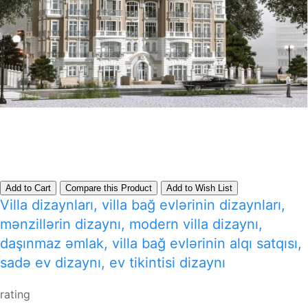
Add to Cart
Compare this Product
Add to Wish List
Villa dizaynları, villa bağ evlərinin dizaynları,
mənzillərin dizaynı, modern villa dizaynı,
daşınmaz əmlak, villa bağ evlərinin alqı satqısı,
sadə ev dizaynı, ev tikintisi dizaynı
rating