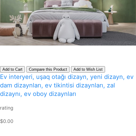
Add to Cart
Compare this Product
Add to Wish List
Ev interyeri, uşaq otağı dizayn, yeni dizayn, ev
dam dizaynları, ev tikintisi dizaynları, zal
dizaynı, ev oboy dizaynları
rating
$0.00