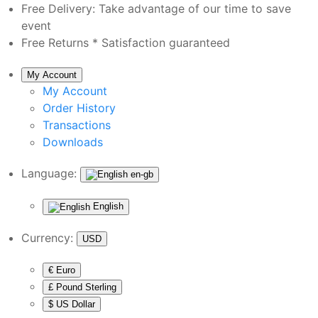
Free Delivery:
Take advantage of our time to save
event
Free Returns *
Satisfaction guaranteed
My Account
My Account
Order History
Transactions
Downloads
Language:
en-gb
English
Currency:
USD
€ Euro
£ Pound Sterling
$ US Dollar