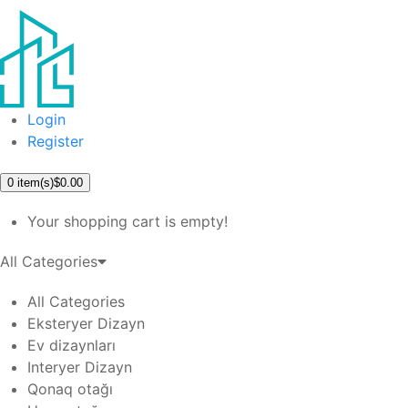
Login
Register
0
item(s)
$0.00
Your shopping cart is empty!
All Categories
All Categories
Eksteryer Dizayn
Ev dizaynları
Interyer Dizayn
Qonaq otağı