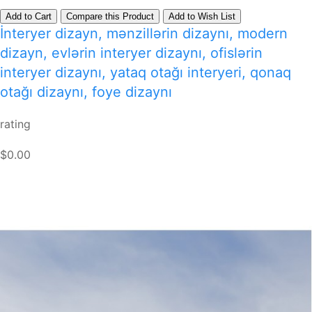
Add to Cart
Compare this Product
Add to Wish List
İnteryer dizayn, mənzillərin dizaynı, modern
dizayn, evlərin interyer dizaynı, ofislərin
interyer dizaynı, yataq otağı interyeri, qonaq
otağı dizaynı, foye dizaynı
rating
$0.00