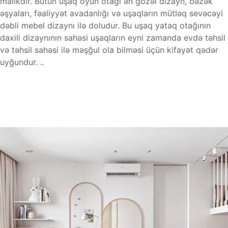
malikdir. Bütün uşaq oyun otağı ən gözəl dizayn, bəzək
əşyaları, fəaliyyət avadanlığı və uşaqların mütləq sevəcəyi
dəbli mebel dizaynı ilə doludur. Bu uşaq yataq otağının
daxili dizaynının sahəsi uşaqların eyni zamanda evdə təhsil
və təhsil sahəsi ilə məşğul ola bilməsi üçün kifayət qədər
uyğundur. ..