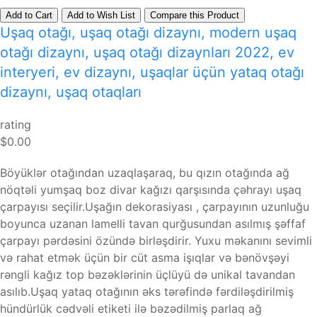
Add to Cart
Add to Wish List
Compare this Product
Uşaq otağı, uşaq otağı dizaynı, modern uşaq
otağı dizaynı, uşaq otağı dizaynları 2022, ev
interyeri, ev dizaynı, uşaqlar üçün yataq otağı
dizaynı, uşaq otaqları
rating
$0.00
Böyüklər otağından uzaqlaşaraq, bu qızın otağında ağ
nöqtəli yumşaq boz divar kağızı qarşısında çəhrayı uşaq
çarpayısı seçilir.Uşağın dekorasiyası , çarpayının uzunluğu
boyunca uzanan lamelli tavan qurğusundan asılmış şəffaf
çarpayı pərdəsini özündə birləşdirir. Yuxu məkanını sevimli
və rahat etmək üçün bir cüt asma işıqlar və bənövşəyi
rəngli kağız top bəzəklərinin üçlüyü də unikal tavandan
asılıb.Uşaq yataq otağının əks tərəfində fərdiləşdirilmiş
hündürlük cədvəli etiketi ilə bəzədilmiş parlaq ağ