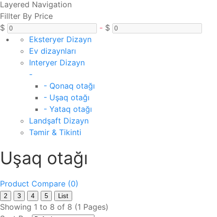
Layered Navigation
Fillter By Price
$
-
$
Eksteryer Dizayn
Ev dizaynları
Interyer Dizayn
-
- Qonaq otağı
- Uşaq otağı
- Yataq otağı
Landşaft Dizayn
Təmir & Tikinti
Uşaq otağı
Product Compare (0)
2
3
4
5
List
Showing 1 to 8 of 8 (1 Pages)