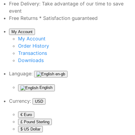
Free Delivery:
Take advantage of our time to save
event
Free Returns *
Satisfaction guaranteed
My Account
My Account
Order History
Transactions
Downloads
Language:
en-gb
English
Currency:
USD
€ Euro
£ Pound Sterling
$ US Dollar