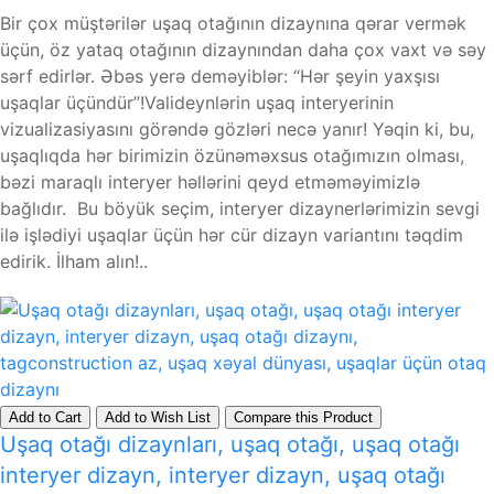
Bir çox müştərilər uşaq otağının dizaynına qərar vermək
üçün, öz yataq otağının dizaynından daha çox vaxt və səy
sərf edirlər. Əbəs yerə deməyiblər: “Hər şeyin yaxşısı
uşaqlar üçündür”!Valideynlərin uşaq interyerinin
vizualizasiyasını görəndə gözləri necə yanır! Yəqin ki, bu,
uşaqlıqda hər birimizin özünəməxsus otağımızın olması,
bəzi maraqlı interyer həllərini qeyd etməməyimizlə
bağlıdır. Bu böyük seçim, interyer dizaynerlərimizin sevgi
ilə işlədiyi uşaqlar üçün hər cür dizayn variantını təqdim
edirik. İlham alın!..
Add to Cart
Add to Wish List
Compare this Product
Uşaq otağı dizaynları, uşaq otağı, uşaq otağı
interyer dizayn, interyer dizayn, uşaq otağı