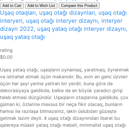
Add to Cart
Add to Wish List
Compare this Product
Uşaq otaqları, uşaq otağı dizaynları, uşaq otağı
interyeri, uşaq otağı interyer dizaynı, interyer
dizayn 2022, uşaq yataq otağı interyer dizaynı,
uşaq yataq otağı
rating
$0.00
Uşaq yataq otağı, uşaqların oynamaq, yaratmaq, öyrənmək
və istirahət etmək üçün məkanıdır. Bu, evin ən gənc üzvləri
üçün hər şeyi yerinə yetirən bir yerdir, buna görə də
dekorasiyaya gəldikdə, bəlkə də ən böyük yaradıcı girişi
tələb etməsi düzgündür. Uşaqların otaqlarına gəldikdə, çox
güman ki, özlərinə məxsus bir neçə fikir olacaq, bunların
hamısı ilə razılaşa bilməzsiniz, lakin üslubdan güzəştə
getmək lazım deyil. 4 uşaq otağı dizaynından ibarət bu
qalereya müasir yataq otağı mebeli, minimalist uşaq otağı