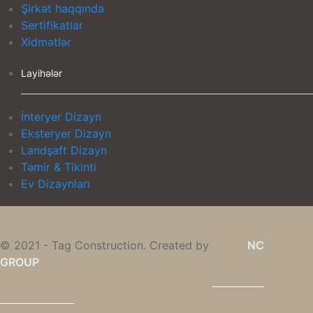
Şirkət haqqında
Sertifikatlar
Xidmətlər
Layihələr
İnteryer Dizayn
Eksteryer Dizayn
Landşaft Dizayn
Təmir & Tikinti
Ev Dizaynları
myclass
© 2021 - Tag Construction. Created by
NC
GROUP
myclass.az
Hamam
Пересадка волос
Hair