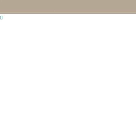
Transplant
Xans.az
www.networks.az
tagconstruction.az
turkdoktor.pro
samestyle.ru