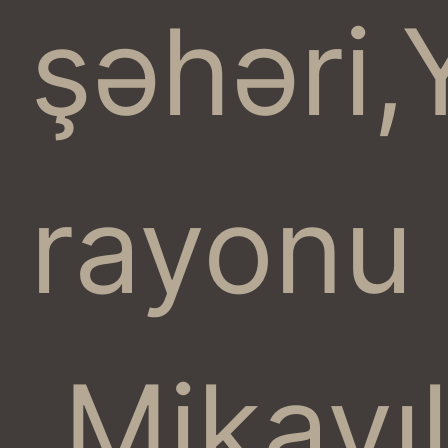
şəhəri
rayonu
,Mikayı