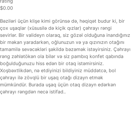
rating
$0.00
Bəziləri üçün klişe kimi görünsə də, həqiqət budur ki, bir
çox uşaqlar (xüsusilə də kiçik qızlar) çəhrayı rəngi
sevirlər. Bir valideyn olaraq, siz gözəl olduğuna inandığınız
bir məkan yaradarkən, oğlunuzun və ya qızınızın otağını
tamamilə sevəcəkləri şəkildə bəzəmək istəyirsiniz. Çəhrayı
rəng zəhlətökən ola bilər və siz pambıq konfet qabında
boğulduğunuzu hiss edən bir otaq istəmirsiniz.
Xoşbəxtlikdən, nə etdiyinizi bildiyiniz müddətcə, bol
çəhrayı ilə zövqlü bir uşaq otağı dizayn etmək
mümkündür. Burada uşaq üçün otaq dizayn edərkən
çəhrayı rəngdən necə istifad..