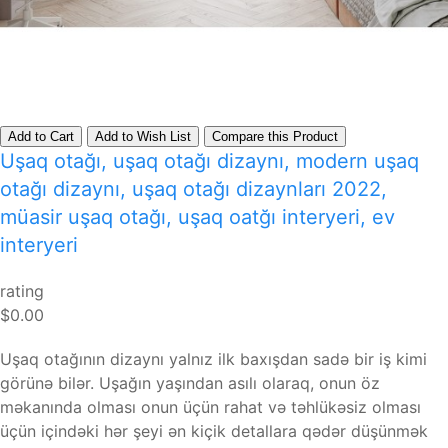
Add to Cart
Add to Wish List
Compare this Product
Uşaq otağı, uşaq otağı dizaynı, modern uşaq
otağı dizaynı, uşaq otağı dizaynları 2022,
müasir uşaq otağı, uşaq oatğı interyeri, ev
interyeri
rating
$0.00
Uşaq otağının dizaynı yalnız ilk baxışdan sadə bir iş kimi
görünə bilər. Uşağın yaşından asılı olaraq, onun öz
məkanında olması onun üçün rahat və təhlükəsiz olması
üçün içindəki hər şeyi ən kiçik detallara qədər düşünmək