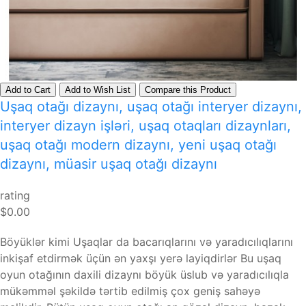
Add to Cart
Add to Wish List
Compare this Product
Uşaq otağı dizaynı, uşaq otağı interyer dizaynı,
interyer dizayn işləri, uşaq otaqları dizaynları,
uşaq otağı modern dizaynı, yeni uşaq otağı
dizaynı, müasir uşaq otağı dizaynı
rating
$0.00
Böyüklər kimi Uşaqlar da bacarıqlarını və yaradıcılıqlarını
inkişaf etdirmək üçün ən yaxşı yerə layiqdirlər Bu uşaq
oyun otağının daxili dizaynı böyük üslub və yaradıcılıqla
mükəmməl şəkildə tərtib edilmiş çox geniş sahəyə