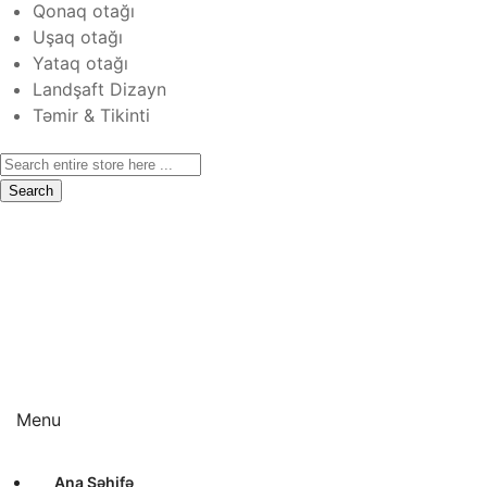
Qonaq otağı
Uşaq otağı
Yataq otağı
Landşaft Dizayn
Təmir & Tikinti
Search
Ana Səhifə
Haqqımızda
Xidmətlər
Layihələr
Sertifikatlar
Bizimlə Əlaqə
Interyer Dizayn
Eksteryer Dizayn
Landşaft Dizayn
Təmir & Tikinti
Menu
Ana Səhifə