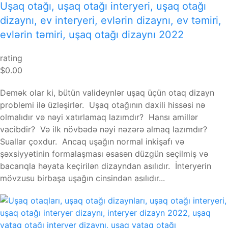
Uşaq otağı, uşaq otağı interyeri, uşaq otağı
dizaynı, ev interyeri, evlərin dizaynı, ev təmiri,
evlərin təmiri, uşaq otağı dizaynı 2022
rating
$0.00
Demək olar ki, bütün valideynlər uşaq üçün otaq dizayn
problemi ilə üzləşirlər. Uşaq otağının daxili hissəsi nə
olmalıdır və nəyi xatırlamaq lazımdır? Hansı amillər
vacibdir? Və ilk növbədə nəyi nəzərə almaq lazımdır?
Suallar çoxdur. Ancaq uşağın normal inkişafı və
şəxsiyyətinin formalaşması əsasən düzgün seçilmiş və
bacarıqla həyata keçirilən dizayndan asılıdır. İnteryerin
mövzusu birbaşa uşağın cinsindən asılıdır...