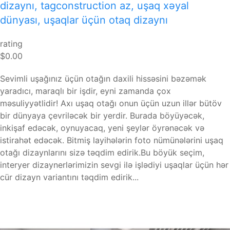
dizaynı, tagconstruction az, uşaq xəyal
dünyası, uşaqlar üçün otaq dizaynı
rating
$0.00
Sevimli uşağınız üçün otağın daxili hissəsini bəzəmək
yaradıcı, maraqlı bir işdir, eyni zamanda çox
məsuliyyətlidir! Axı uşaq otağı onun üçün uzun illər bütöv
bir dünyaya çevriləcək bir yerdir. Burada böyüyəcək,
inkişaf edəcək, oynuyacaq, yeni şeylər öyrənəcək və
istirahət edəcək. Bitmiş layihələrin foto nümünələrini uşaq
otağı dizaynlarını sizə təqdim edirik.Bu böyük seçim,
interyer dizaynerlərimizin sevgi ilə işlədiyi uşaqlar üçün hər
cür dizayn variantını təqdim edirik...