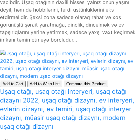
vacibdir. Uşaq otağının daxili hissəsi yalnız onun yaşını
deyil, həm də hobbilərini, fərdi üstünlüklərini əks
etdirməlidir. Şəxsi zona sadəcə olaraq rahat və xoş
görünüşlü şərait yaratmağa, dinclik, dincəlmək və ev
tapşırıqlarını yerinə yetirmək, sadəcə yaxşı vaxt keçirmək
imkanı təmin etməyə borcludur...
Add to Cart
Add to Wish List
Compare this Product
Uşaq otağı, uşaq otağı interyeri, uşaq otağı
dizaynı 2022, uşaq otağı dizaynı, ev interyeri,
evlərin dizaynı, ev təmiri, uşaq otağı interyer
dizaynı, müasir uşaq otağı dizaynı, modern
uşaq otağı dizaynı