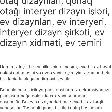
otaq dizaynları, qonaq
otağı interyer dizayn işləri,
ev dizaynları, ev interyeri,
interyer dizayn şirkəti, ev
dizayn xidməti, ev təmiri
Hamımız kiçik bir ev bitkisinin olmasını, evə bir az həyat
nəfəsi gətirməsini və evdə vaxt keçirdiyimiz zaman belə
bizi təbiətlə əlaqələndirməyi sevirik.
Bununla belə, kiçik yarpaqlı dostlarımız dekorasiyamızı
planlaşdırmağa gəldikdə çox vaxt sonradan
düşünülür. Bu evin dizaynerləri hər şeyə bir az fərqli
yanaşdılar. Təsadüfi qapalı bitkiləri qalıq boşluqlara