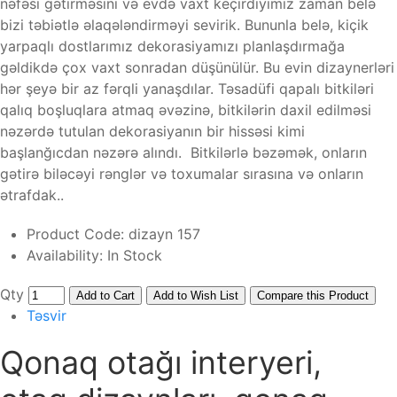
nəfəsi gətirməsini və evdə vaxt keçirdiyimiz zaman belə
bizi təbiətlə əlaqələndirməyi sevirik. Bununla belə, kiçik
yarpaqlı dostlarımız dekorasiyamızı planlaşdırmağa
gəldikdə çox vaxt sonradan düşünülür. Bu evin dizaynerləri
hər şeyə bir az fərqli yanaşdılar. Təsadüfi qapalı bitkiləri
qalıq boşluqlara atmaq əvəzinə, bitkilərin daxil edilməsi
nəzərdə tutulan dekorasiyanın bir hissəsi kimi
başlanğıcdan nəzərə alındı. Bitkilərlə bəzəmək, onların
gətirə biləcəyi rənglər və toxumalar sırasına və onların
ətrafdak..
Product Code:
dizayn 157
Availability:
In Stock
Qty
Add to Cart
Add to Wish List
Compare this Product
Təsvir
Qonaq otağı interyeri,