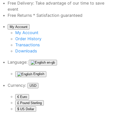
Free Delivery:
Take advantage of our time to save
event
Free Returns *
Satisfaction guaranteed
My Account
My Account
Order History
Transactions
Downloads
Language:
en-gb
English
Currency:
USD
€ Euro
£ Pound Sterling
$ US Dollar