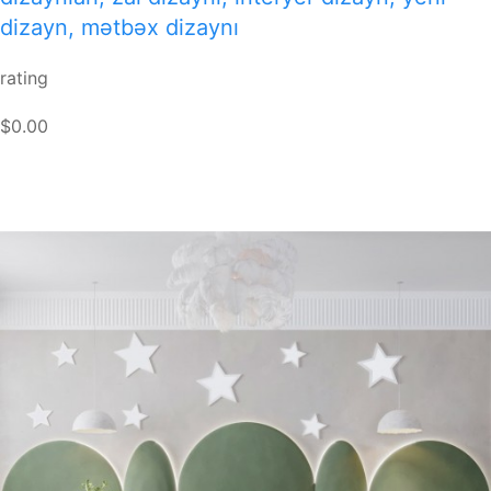
dizayn, mətbəx dizaynı
rating
$0.00