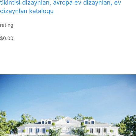
tikintisi dizaynları, avropa ev dizaynları, ev
dizaynları kataloqu
rating
$0.00