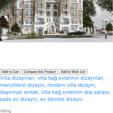
Add to Cart
Compare this Product
Add to Wish List
Villa dizaynları, villa bağ evlərinin dizaynları,
mənzillərin dizaynı, modern villa dizaynı,
daşınmaz əmlak, villa bağ evlərinin alqı satqısı,
sadə ev dizaynı, ev tikintisi dizaynı
rating