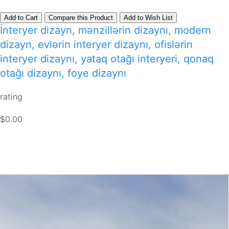
Add to Cart
Compare this Product
Add to Wish List
İnteryer dizayn, mənzillərin dizaynı, modern
dizayn, evlərin interyer dizaynı, ofislərin
interyer dizaynı, yataq otağı interyeri, qonaq
otağı dizaynı, foye dizaynı
rating
$0.00