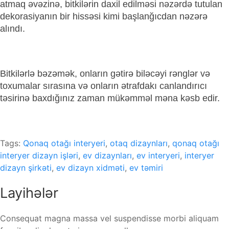
atmaq əvəzinə, bitkilərin daxil edilməsi nəzərdə tutulan
dekorasiyanın bir hissəsi kimi başlanğıcdan nəzərə
alındı.
Bitkilərlə bəzəmək, onların gətirə biləcəyi rənglər və
toxumalar sırasına və onların ətrafdakı canlandırıcı
təsirinə baxdığınız zaman mükəmməl məna kəsb edir.
Tags:
Qonaq otağı interyeri
,
otaq dizaynları
,
qonaq otağı
interyer dizayn işləri
,
ev dizaynları
,
ev interyeri
,
interyer
dizayn şirkəti
,
ev dizayn xidməti
,
ev təmiri
Layihələr
Consequat magna massa vel suspendisse morbi aliquam