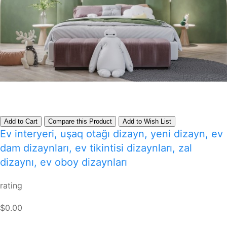
Add to Cart
Compare this Product
Add to Wish List
Ev interyeri, uşaq otağı dizayn, yeni dizayn, ev
dam dizaynları, ev tikintisi dizaynları, zal
dizaynı, ev oboy dizaynları
rating
$0.00