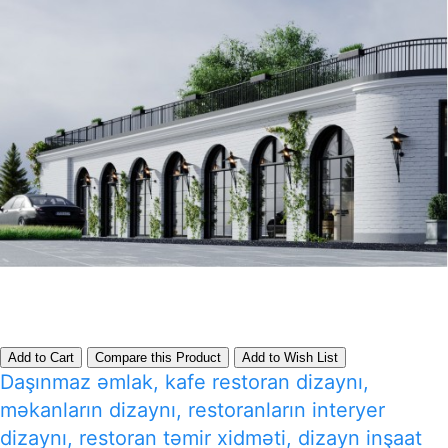
Add to Cart
Compare this Product
Add to Wish List
Daşınmaz əmlak, kafe restoran dizaynı,
məkanların dizaynı, restoranların interyer
dizaynı, restoran təmir xidməti, dizayn inşaat