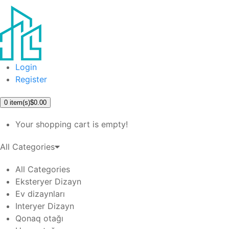
Login
Register
0
item(s)
$0.00
Your shopping cart is empty!
All Categories
All Categories
Eksteryer Dizayn
Ev dizaynları
Interyer Dizayn
Qonaq otağı