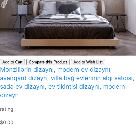
Add to Cart
Compare this Product
Add to Wish List
Mənzillərin dizaynı, modern ev dizaynı,
avanqard dizayn, villa bağ evlərinin alqı satqısı,
sadə ev dizaynı, ev tikintisi dizaynı, modern
dizayn
rating
$0.00