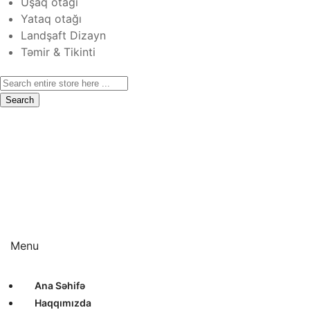
Uşaq otağı
Yataq otağı
Landşaft Dizayn
Təmir & Tikinti
Search
Ana Səhifə
Haqqımızda
Xidmətlər
Layihələr
Sertifikatlar
Bizimlə Əlaqə
Interyer Dizayn
Eksteryer Dizayn
Landşaft Dizayn
Təmir & Tikinti
Menu
Ana Səhifə
Haqqımızda