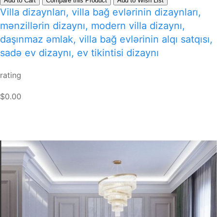
Add to Cart
Compare this Product
Add to Wish List
Villa dizaynları, villa bağ evlərinin dizaynları,
mənzillərin dizaynı, modern villa dizaynı,
daşınmaz əmlak, villa bağ evlərinin alqı satqısı,
sadə ev dizaynı, ev tikintisi dizaynı
rating
$0.00