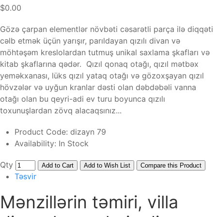
$0.00
Gözə çarpan elementlər növbəti cəsarətli parça ilə diqqəti
cəlb etmək üçün yarışır, parıldayan qızılı divan və
möhtəşəm kreslolardan tutmuş unikal saxlama şkafları və
kitab şkaflarına qədər. Qızıl qonaq otağı, qızıl mətbəx
yeməkxanası, lüks qızıl yataq otağı və gözoxşayan qızıl
hövzələr və uyğun kranlar dəsti olan dəbdəbəli vanna
otağı olan bu qeyri-adi ev turu boyunca qızılı
toxunuşlardan zövq alacaqsınız...
Product Code:
dizayn 79
Availability:
In Stock
Qty
Add to Cart
Add to Wish List
Compare this Product
Təsvir
Mənzillərin təmiri, villa