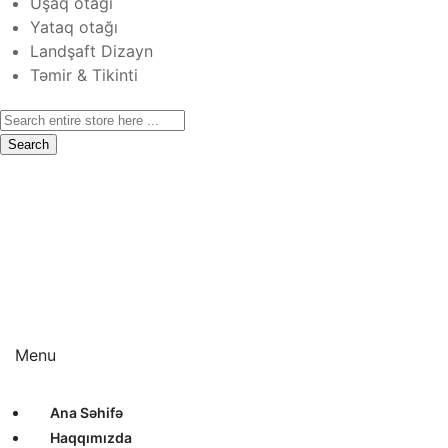
Uşaq otağı
Yataq otağı
Landşaft Dizayn
Təmir & Tikinti
Search
Ana Səhifə
Haqqımızda
Xidmətlər
Layihələr
Sertifikatlar
Bizimlə Əlaqə
Interyer Dizayn
Eksteryer Dizayn
Landşaft Dizayn
Təmir & Tikinti
Menu
Ana Səhifə
Haqqımızda