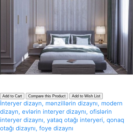
Add to Cart
Compare this Product
Add to Wish List
İnteryer dizayn, mənzillərin dizaynı, modern
dizayn, evlərin interyer dizaynı, ofislərin
interyer dizaynı, yataq otağı interyeri, qonaq
otağı dizaynı, foye dizaynı