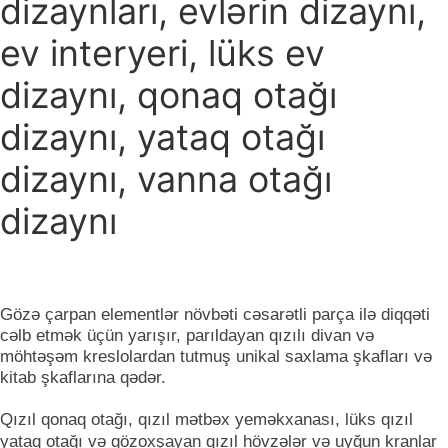
dizaynları, evlərin dizaynı,
ev interyeri, lüks ev
dizaynı, qonaq otağı
dizaynı, yataq otağı
dizaynı, vanna otağı
dizaynı
Gözə çarpan elementlər növbəti cəsarətli parça ilə diqqəti
cəlb etmək üçün yarışır, parıldayan qızılı divan və
möhtəşəm kreslolardan tutmuş unikal saxlama şkafları və
kitab şkaflarına qədər.
Qızıl qonaq otağı, qızıl mətbəx yeməkxanası, lüks qızıl
yataq otağı və gözoxşayan qızıl hövzələr və uyğun kranlar