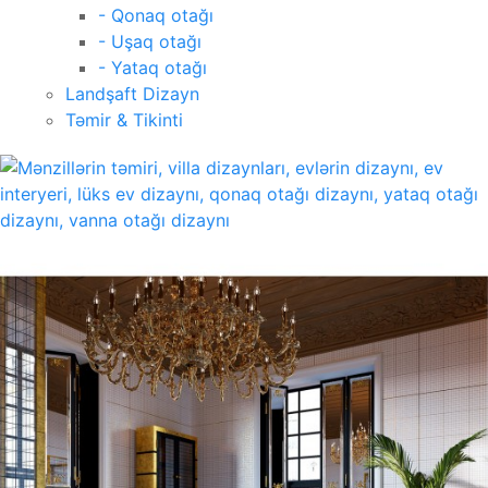
- Qonaq otağı
- Uşaq otağı
- Yataq otağı
Landşaft Dizayn
Təmir & Tikinti