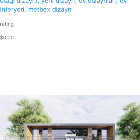
otağı dizaynı, yeni dizayn, ev dizaynlari, ev
interyeri, metbex dizayn
rating
$0.00