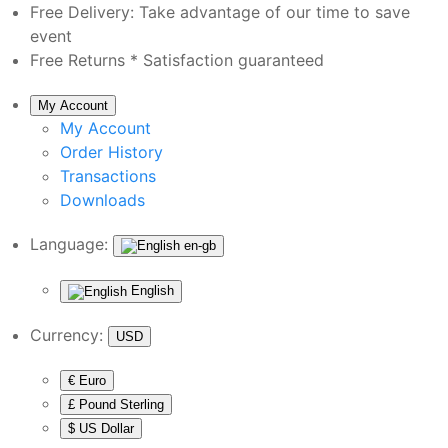
Free Delivery:
Take advantage of our time to save
event
Free Returns *
Satisfaction guaranteed
My Account
My Account
Order History
Transactions
Downloads
Language:
en-gb
English
Currency:
USD
€ Euro
£ Pound Sterling
$ US Dollar