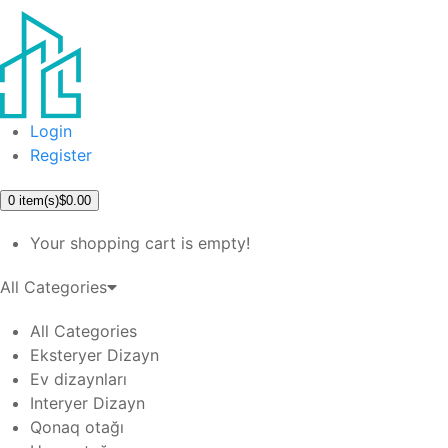
Login
Register
0
item(s)
$0.00
Your shopping cart is empty!
All Categories
All Categories
Eksteryer Dizayn
Ev dizaynları
Interyer Dizayn
Qonaq otağı