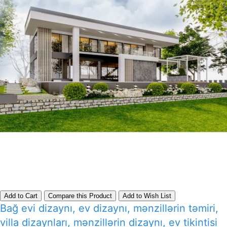
Add to Cart
Compare this Product
Add to Wish List
Bağ evi dizaynı, ev dizaynı, mənzillərin təmiri,
villa dizaynları, mənzillərin dizaynı, ev tikintisi