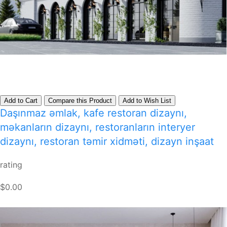
Add to Cart
Compare this Product
Add to Wish List
Daşınmaz əmlak, kafe restoran dizaynı,
məkanların dizaynı, restoranların interyer
dizaynı, restoran təmir xidməti, dizayn inşaat
rating
$0.00