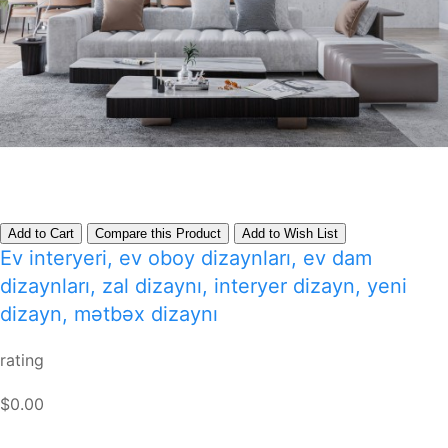
Add to Cart
Compare this Product
Add to Wish List
Ev interyeri, ev oboy dizaynları, ev dam
dizaynları, zal dizaynı, interyer dizayn, yeni
dizayn, mətbəx dizaynı
rating
$0.00