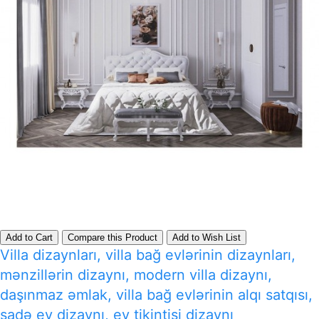
Add to Cart
Compare this Product
Add to Wish List
Villa dizaynları, villa bağ evlərinin dizaynları,
mənzillərin dizaynı, modern villa dizaynı,
daşınmaz əmlak, villa bağ evlərinin alqı satqısı,
sadə ev dizaynı, ev tikintisi dizaynı