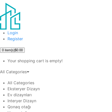
Login
Register
0
item(s)
$0.00
Your shopping cart is empty!
All Categories
All Categories
Eksteryer Dizayn
Ev dizaynları
Interyer Dizayn
Qonaq otağı