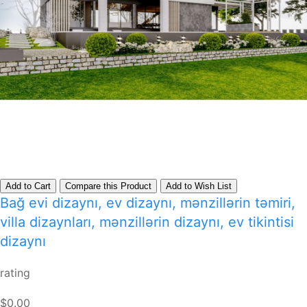
Add to Cart
Compare this Product
Add to Wish List
Bağ evi dizaynı, ev dizaynı, mənzillərin təmiri,
villa dizaynları, mənzillərin dizaynı, ev tikintisi
dizaynı
rating
$0.00