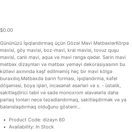
$0.00
Gününüzü İşıqlandırmaq üçün Gözəl Mavi MətbəxlərKörpə
mavisi, göy mavisi, boz-mavi, kral mavisi, tovuz quşu
mavisi, canlı mavi, aqua və mavi rəngə qədər. Sərin mavi
mətbəx dizaynları və mətbəx yeməyi dekorasiyasının bu
kütləvi axınında kəşf edilməmiş heç bir mavi kölgə
buraxdıq.Mətbəxdə barın forması, işıqlandırma, kafel
döşəməsi, boya işləri, incəsənət əsərləri və s. - üstəlik,
sakitləşdirici təbii və sadə monoxrom əlavələrlə daha
parlaq tonları necə təzadlandırmaq, sakitləşdirmək və ya
balanslaşdırmaq olduğunu göstərir...
Product Code:
dizayn 60
Availability:
In Stock