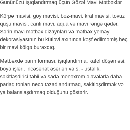
Gününüzü İşıqlandırmaq üçün Gözəl Mavi Mətbəxlər
Körpə mavisi, göy mavisi, boz-mavi, kral mavisi, tovuz
quşu mavisi, canlı mavi, aqua və mavi rəngə qədər.
Sərin mavi mətbəx dizaynları və mətbəx yeməyi
dekorasiyasının bu kütləvi axınında kəşf edilməmiş heç
bir mavi kölgə buraxdıq.
Mətbəxdə barın forması, işıqlandırma, kafel döşəməsi,
boya işləri, incəsənət əsərləri və s. - üstəlik,
sakitləşdirici təbii və sadə monoxrom əlavələrlə daha
parlaq tonları necə təzadlandırmaq, sakitləşdirmək və
ya balanslaşdırmaq olduğunu göstərir.