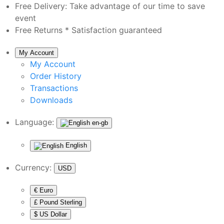
Free Delivery:
Take advantage of our time to save
event
Free Returns *
Satisfaction guaranteed
My Account
My Account
Order History
Transactions
Downloads
Language:
en-gb
English
Currency:
USD
€ Euro
£ Pound Sterling
$ US Dollar