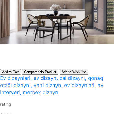
Add to Cart
Compare this Product
Add to Wish List
Ev dizaynlari, ev dizayn, zal dizaynı, qonaq
otağı dizaynı, yeni dizayn, ev dizaynlari, ev
interyeri, metbex dizayn
rating