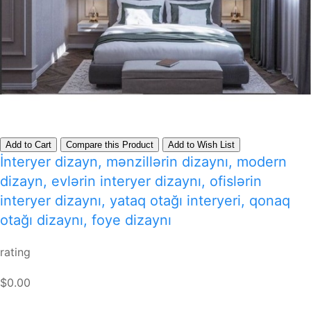
Add to Cart
Compare this Product
Add to Wish List
İnteryer dizayn, mənzillərin dizaynı, modern
dizayn, evlərin interyer dizaynı, ofislərin
interyer dizaynı, yataq otağı interyeri, qonaq
otağı dizaynı, foye dizaynı
rating
$0.00