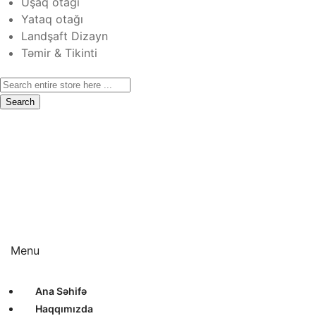
Uşaq otağı
Yataq otağı
Landşaft Dizayn
Təmir & Tikinti
Search
Ana Səhifə
Haqqımızda
Xidmətlər
Layihələr
Sertifikatlar
Bizimlə Əlaqə
Interyer Dizayn
Eksteryer Dizayn
Landşaft Dizayn
Təmir & Tikinti
Menu
Ana Səhifə
Haqqımızda