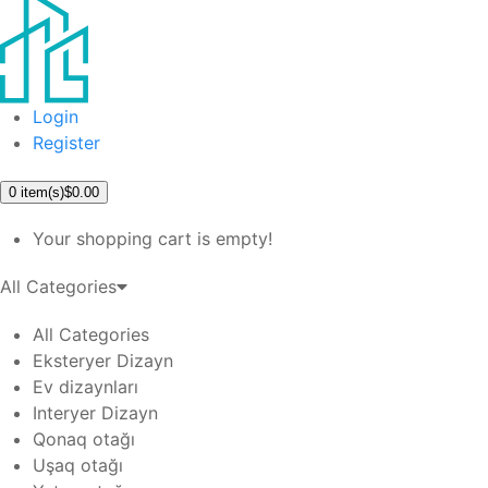
Login
Register
0
item(s)
$0.00
Your shopping cart is empty!
All Categories
All Categories
Eksteryer Dizayn
Ev dizaynları
Interyer Dizayn
Qonaq otağı
Uşaq otağı