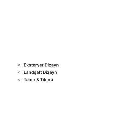
Layihələr
Sertifikatlar
Bizimlə Əlaqə
Interyer Dizayn
Eksteryer Dizayn
Landşaft Dizayn
Təmir & Tikinti