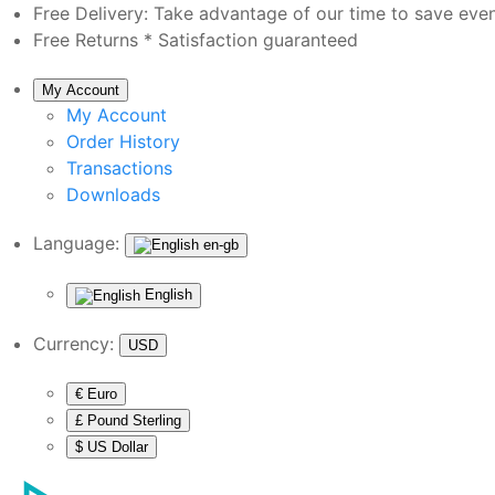
Free Delivery:
Take advantage of our time to save eve
Free Returns *
Satisfaction guaranteed
My Account
My Account
Order History
Transactions
Downloads
Language:
en-gb
English
Currency:
USD
€ Euro
£ Pound Sterling
$ US Dollar