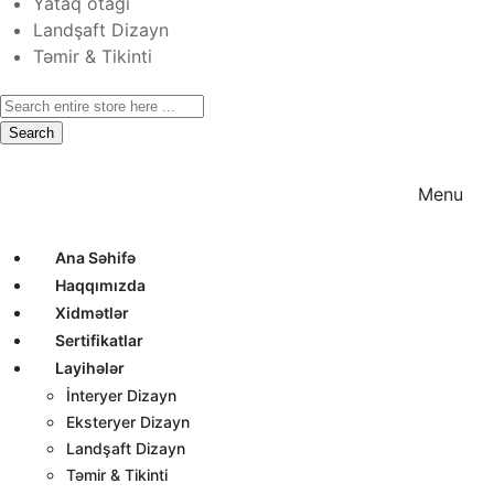
Yataq otağı
Landşaft Dizayn
Təmir & Tikinti
Search
Ana Səhifə
Haqqımızda
Xidmətlər
Menu
Ana Səhifə
Haqqımızda
Xidmətlər
Sertifikatlar
Layihələr
İnteryer Dizayn
Eksteryer Dizayn
Landşaft Dizayn
Təmir & Tikinti