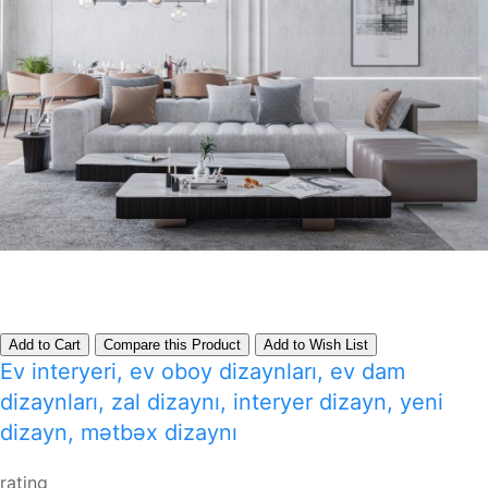
Add to Cart
Compare this Product
Add to Wish List
Ev interyeri, ev oboy dizaynları, ev dam
dizaynları, zal dizaynı, interyer dizayn, yeni
dizayn, mətbəx dizaynı
rating