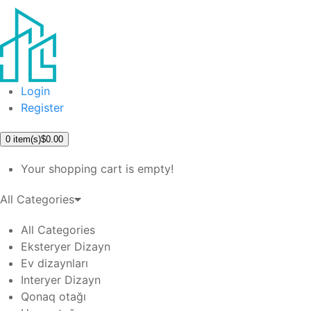
Login
Register
0
item(s)
$0.00
Your shopping cart is empty!
All Categories
All Categories
Eksteryer Dizayn
Ev dizaynları
Interyer Dizayn
Qonaq otağı