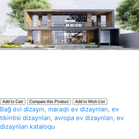
Add to Cart
Compare this Product
Add to Wish List
Bağ evi dizaynı, maraqlı ev dizaynları, ev
tikintisi dizaynları, avropa ev dizaynları, ev
dizaynları kataloqu