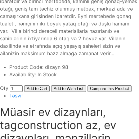
ibarətdir və birinci mərtəbədə, kaminli geniş qonaq-yemək
otağı, geniş tam təchiz olunmuş mətbəx, mərkəzi ada və
camaşırxana girişindən ibarətdir. Eyni mərtəbədə qonaq
tualeti, həmçinin iki böyük yataq otağı və duşlu hamam
var. Villa birinci dərəcəli materiallarla hazırlanıb və
sahiblərinin ixtiyarında 6 otaq və 2 hovuz var. Villanın
daxilində və ətrafında açıq yaşayış sahələri sizin və
ailənizin maksimum həzz almağa zəmanət verir...
Product Code:
dizayn 98
Availability:
In Stock
Qty
Add to Cart
Add to Wish List
Compare this Product
Təsvir
Müasir ev dizaynları,
tagconstruction az, ev
dizaynları, mənzillərin