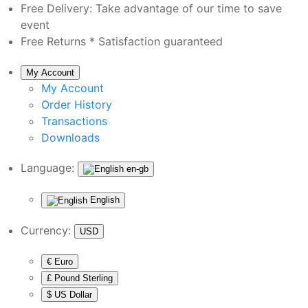
Free Delivery:
Take advantage of our time to save
event
Free Returns *
Satisfaction guaranteed
My Account
My Account
Order History
Transactions
Downloads
Language:
en-gb
English
Currency:
USD
€ Euro
£ Pound Sterling
$ US Dollar