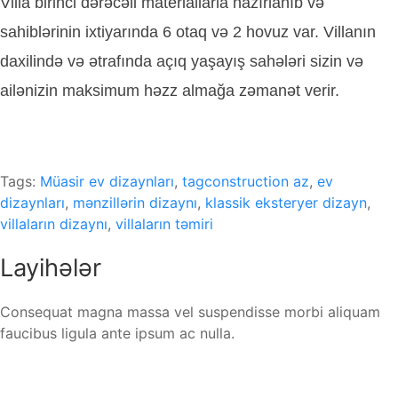
Villa birinci dərəcəli materiallarla hazırlanıb və
sahiblərinin ixtiyarında 6 otaq və 2 hovuz var. Villanın
daxilində və ətrafında açıq yaşayış sahələri sizin və
ailənizin maksimum həzz almağa zəmanət verir.
Tags:
Müasir ev dizaynları
,
tagconstruction az
,
ev
dizaynları
,
mənzillərin dizaynı
,
klassik eksteryer dizayn
,
villaların dizaynı
,
villaların təmiri
Layihələr
Consequat magna massa vel suspendisse morbi aliquam
faucibus ligula ante ipsum ac nulla.