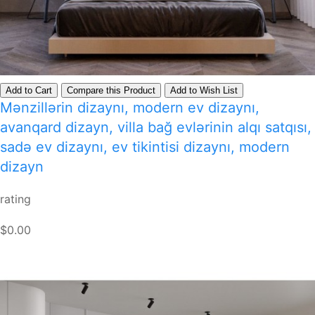
Add to Cart
Compare this Product
Add to Wish List
Mənzillərin dizaynı, modern ev dizaynı,
avanqard dizayn, villa bağ evlərinin alqı satqısı,
sadə ev dizaynı, ev tikintisi dizaynı, modern
dizayn
rating
$0.00