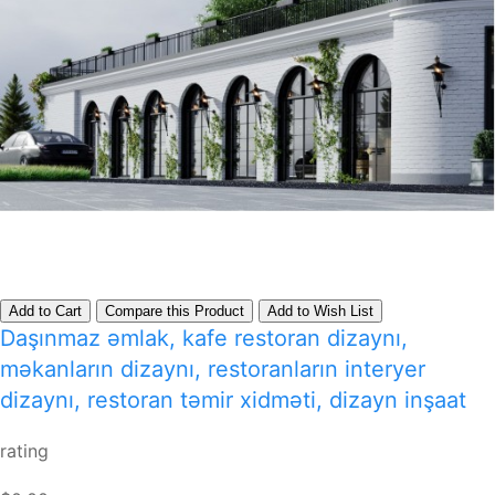
Add to Cart
Compare this Product
Add to Wish List
Daşınmaz əmlak, kafe restoran dizaynı,
məkanların dizaynı, restoranların interyer
dizaynı, restoran təmir xidməti, dizayn inşaat
rating