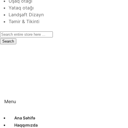
Uşaq otağı
Yataq otağı
Landşaft Dizayn
Təmir & Tikinti
Search
Ana Səhifə
Haqqımızda
Xidmətlər
Layihələr
Sertifikatlar
Bizimlə Əlaqə
Interyer Dizayn
Eksteryer Dizayn
Landşaft Dizayn
Təmir & Tikinti
Menu
Ana Səhifə
Haqqımızda