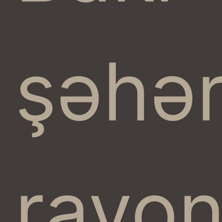
şəhər
rayo