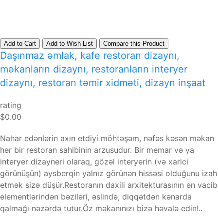
Add to Cart
Add to Wish List
Compare this Product
Daşınmaz əmlak, kafe restoran dizaynı,
məkanların dizaynı, restoranların interyer
dizaynı, restoran təmir xidməti, dizayn inşaat
rating
$0.00
Nahar edənlərin axın etdiyi möhtəşəm, nəfəs kəsən məkan
hər bir restoran sahibinin arzusudur. Bir memar və ya
interyer dizayneri olaraq, gözəl interyerin (və xarici
görünüşün) aysberqin yalnız görünən hissəsi olduğunu izah
etmək sizə düşür.Restoranın daxili arxitekturasının ən vacib
elementlərindən bəziləri, əslində, diqqətdən kənarda
qalmağı nəzərdə tutur.Öz məkanınızı bizə həvalə edin!..