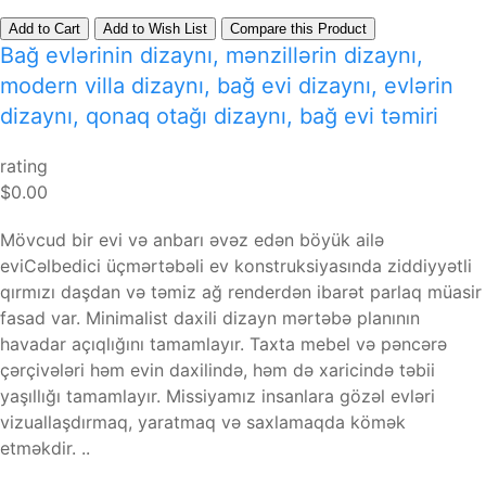
Add to Cart
Add to Wish List
Compare this Product
Bağ evlərinin dizaynı, mənzillərin dizaynı,
modern villa dizaynı, bağ evi dizaynı, evlərin
dizaynı, qonaq otağı dizaynı, bağ evi təmiri
rating
$0.00
Mövcud bir evi və anbarı əvəz edən böyük ailə
eviCəlbedici üçmərtəbəli ev konstruksiyasında ziddiyyətli
qırmızı daşdan və təmiz ağ renderdən ibarət parlaq müasir
fasad var. Minimalist daxili dizayn mərtəbə planının
havadar açıqlığını tamamlayır. Taxta mebel və pəncərə
çərçivələri həm evin daxilində, həm də xaricində təbii
yaşıllığı tamamlayır. Missiyamız insanlara gözəl evləri
vizuallaşdırmaq, yaratmaq və saxlamaqda kömək
etməkdir. ..