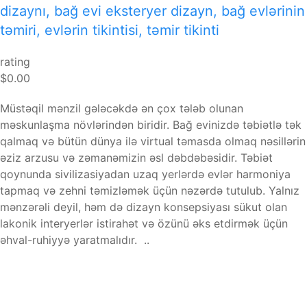
dizaynı, bağ evi eksteryer dizayn, bağ evlərinin
təmiri, evlərin tikintisi, təmir tikinti
rating
$0.00
Müstəqil mənzil gələcəkdə ən çox tələb olunan
məskunlaşma növlərindən biridir. Bağ evinizdə təbiətlə tək
qalmaq və bütün dünya ilə virtual təmasda olmaq nəsillərin
əziz arzusu və zəmanəmizin əsl dəbdəbəsidir. Təbiət
qoynunda sivilizasiyadan uzaq yerlərdə evlər harmoniya
tapmaq və zehni təmizləmək üçün nəzərdə tutulub. Yalnız
mənzərəli deyil, həm də dizayn konsepsiyası sükut olan
lakonik interyerlər istirahət və özünü əks etdirmək üçün
əhval-ruhiyyə yaratmalıdır. ..