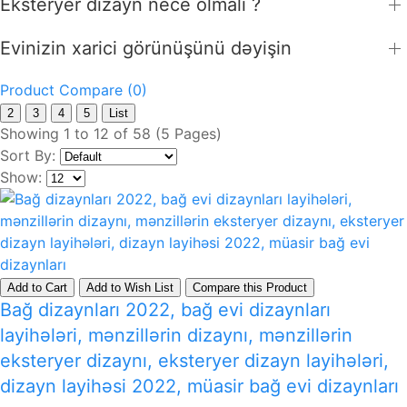
Eksteryer dizayn nece olmalı ?
Evinizin xarici görünüşünü dəyişin
Product Compare (0)
2
3
4
5
List
Showing 1 to 12 of 58 (5 Pages)
Sort By:
Show:
Add to Cart
Add to Wish List
Compare this Product
Bağ dizaynları 2022, bağ evi dizaynları
layihələri, mənzillərin dizaynı, mənzillərin
eksteryer dizaynı, eksteryer dizayn layihələri,
dizayn layihəsi 2022, müasir bağ evi dizaynları