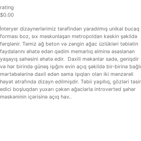
rating
$0.00
İnteryer dizaynerlərimiz tərəfindən yaradılmış unikal bucaq
forması boz, sıx məskunlaşan metropoldan kəskin şəkildə
fərqlənir. Təmiz ağ beton və zəngin ağac üzlükləri təbiətin
faydalarını əhatə edən qədim memarlıq elminə əsaslanan
yaşayış sahəsini əhatə edir. Daxili məkanlar sadə, genişdir
və hər birində günəş işığını evin açıq şəkildə bir-birinə bağlı
mərtəbələrinə daxil edən səma işıqları olan iki mənzərəli
həyət ətrafında dizayn edilmişdir. Təbii yaşıllıq, gözləri təsir
edici boşluqdan yuxarı çəkən ağaclarla introverted şəhər
məskəninin içərisinə açıq hav..