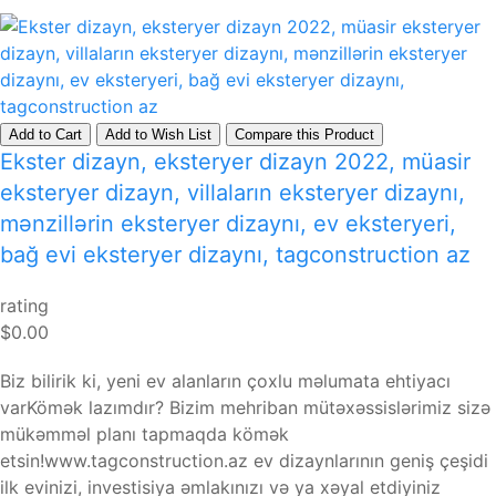
Add to Cart
Add to Wish List
Compare this Product
Ekster dizayn, eksteryer dizayn 2022, müasir
eksteryer dizayn, villaların eksteryer dizaynı,
mənzillərin eksteryer dizaynı, ev eksteryeri,
bağ evi eksteryer dizaynı, tagconstruction az
rating
$0.00
Biz bilirik ki, yeni ev alanların çoxlu məlumata ehtiyacı
varKömək lazımdır? Bizim mehriban mütəxəssislərimiz sizə
mükəmməl planı tapmaqda kömək
etsin!www.tagconstruction.az ev dizaynlarının geniş çeşidi
ilk evinizi, investisiya əmlakınızı və ya xəyal etdiyiniz