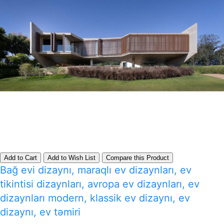
Add to Cart
Add to Wish List
Compare this Product
Bağ evi dizaynı, maraqlı ev dizaynları, ev
tikintisi dizaynları, avropa ev dizaynları, ev
dizaynları modern, klassik ev dizaynı, ev
dizaynı, ev təmiri