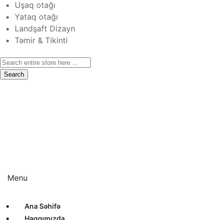
Uşaq otağı
Yataq otağı
Landşaft Dizayn
Təmir & Tikinti
Search
Ana Səhifə
Haqqımızda
Xidmətlər
Layihələr
Sertifikatlar
Bizimlə Əlaqə
Interyer Dizayn
Eksteryer Dizayn
Landşaft Dizayn
Təmir & Tikinti
Menu
Ana Səhifə
Haqqımızda