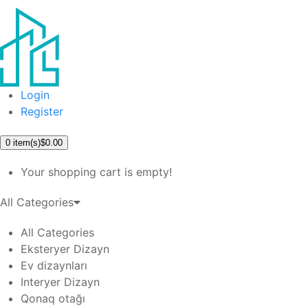
Login
Register
0
item(s)
$0.00
Your shopping cart is empty!
All Categories
All Categories
Eksteryer Dizayn
Ev dizaynları
Interyer Dizayn
Qonaq otağı