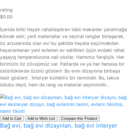
rating
$0.00
İçəridə bitki həyatı rahatlaşdıran təbii məkanlar yaratmağa
kömək edir; yerli materiallar və neytral rənglər birləşərək,
öz arzularında olan evi bu şəkildə həyata keçirməkdən
həyəcanlanan yeni evlənən ev sahibləri üçün evdəki rahat
yaşayış temperaturuna nail olurlar. Hamımız fərqliyik. Hər
birimizin öz zövqümüz var. Paltarda və ya hər hansısa bir
üstünlüklərdə özünü göstərir. Bu evin dizaynına birbaşa
təsir göstərir. İnteryer kollektiv bir termindir. Bu, təkcə
üslubu deyil, həm də rəng və material seçiminidir...
Add to Cart
Add to Wish List
Compare this Product
Bağ evi, bağ evi dizaynları, bağ evi interyer