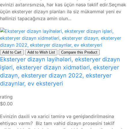
evinizi axtarırsınızsa, hər kəs üçün nəsə təklif edir.Seçmək
üçün eksteryer dizayn planları ilə siz mükəmməl yeni ev
həllinizi tapacağınıza əmin olun...
Add to Cart
Add to Wish List
Compare this Product
Eksteryer dizayn layihələri, eksteryer dizayn
işləri, eksteryer dizayn xidmətləri, eksteryer
dizayn, eksteryer dizayn 2022, eksteryer
dizaynlar, ev eksteryeri
rating
$0.00
Evinizin daxili və xarici təmirə və genişləndirilməsinə
ehtiyacı varmı? Biz tam vahid dizayn prosesini təklif