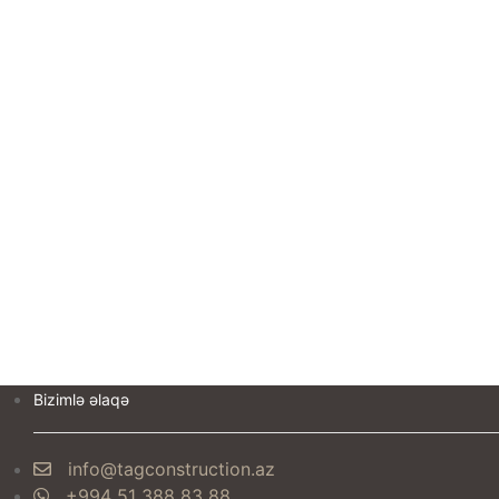
Bizimlə əlaqə
info@tagconstruction.az
+994 51 388 83 88