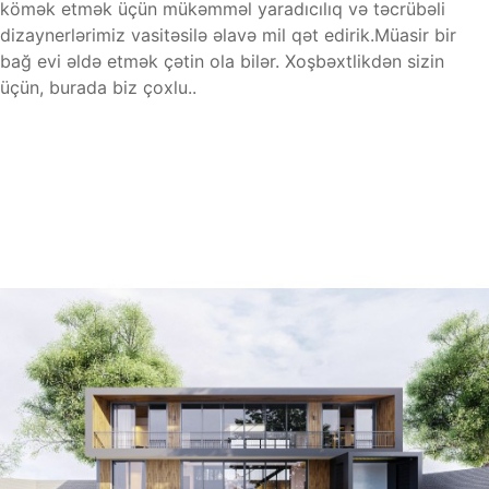
kömək etmək üçün mükəmməl yaradıcılıq və təcrübəli
dizaynerlərimiz vasitəsilə əlavə mil qət edirik.Müasir bir
bağ evi əldə etmək çətin ola bilər. Xoşbəxtlikdən sizin
üçün, burada biz çoxlu..