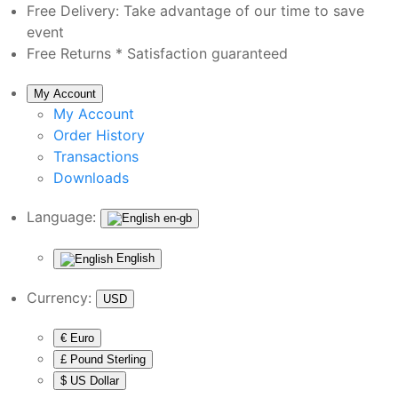
Free Delivery:
Take advantage of our time to save
event
Free Returns *
Satisfaction guaranteed
My Account
My Account
Order History
Transactions
Downloads
Language:
en-gb
English
Currency:
USD
€ Euro
£ Pound Sterling
$ US Dollar