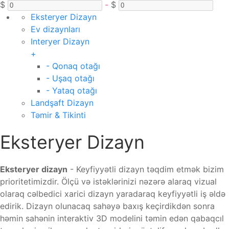
$
-
$
Eksteryer Dizayn
Ev dizaynları
Interyer Dizayn
+
- Qonaq otağı
- Uşaq otağı
- Yataq otağı
Landşaft Dizayn
Təmir & Tikinti
Eksteryer Dizayn
Eksteryer dizayn
- Keyfiyyətli dizayn təqdim etmək bizim
prioritetimizdir. Ölçü və istəklərinizi nəzərə alaraq vizual
olaraq cəlbedici xarici dizayn yaradaraq keyfiyyətli iş əldə
edirik. Dizayn olunacaq sahəyə baxış keçirdikdən sonra
həmin sahənin interaktiv 3D modelini təmin edən qabaqcıl