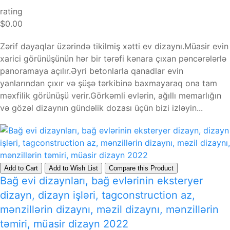
rating
$0.00
Zərif dayaqlar üzərində tikilmiş xətti ev dizaynı.Müasir evin
xarici görünüşünün hər bir tərəfi kənara çıxan pəncərələrlə
panoramaya açılır.Əyri betonlarla qanadlar evin
yanlarından çıxır və şüşə tərkibinə baxmayaraq ona tam
məxfilik görünüşü verir.Görkəmli evlərin, ağıllı memarlığın
və gözəl dizaynın gündəlik dozası üçün bizi izləyin...
Add to Cart
Add to Wish List
Compare this Product
Bağ evi dizaynları, bağ evlərinin eksteryer
dizayn, dizayn işləri, tagconstruction az,
mənzillərin dizaynı, məzil dizaynı, mənzillərin
təmiri, müasir dizayn 2022