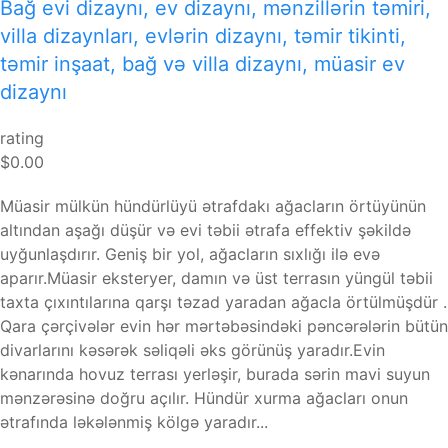
Bağ evi dizaynı, ev dizaynı, mənzillərin təmiri,
villa dizaynları, evlərin dizaynı, təmir tikinti,
təmir inşaat, bağ və villa dizaynı, müasir ev
dizaynı
rating
$0.00
Müasir mülkün hündürlüyü ətrafdakı ağacların örtüyünün
altından aşağı düşür və evi təbii ətrafa effektiv şəkildə
uyğunlaşdırır. Geniş bir yol, ağacların sıxlığı ilə evə
aparır.Müasir eksteryer, damın və üst terrasın yüngül təbii
taxta çıxıntılarına qarşı təzad yaradan ağacla örtülmüşdür .
Qara çərçivələr evin hər mərtəbəsindəki pəncərələrin bütün
divarlarını kəsərək səliqəli əks görünüş yaradır.Evin
kənarında hovuz terrası yerləşir, burada sərin mavi suyun
mənzərəsinə doğru açılır. Hündür xurma ağacları onun
ətrafında ləkələnmiş kölgə yaradır...