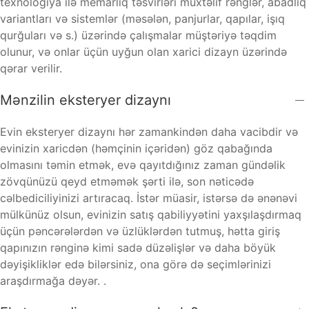
texnologiya ilə memarlıq təsvirləri müxtəlif rənglər, abadlıq
variantları və sistemlər (məsələn, panjurlar, qapılar, işıq
qurğuları və s.) üzərində çalışmalar müştəriyə təqdim
olunur, və onlar üçün uyğun olan xarici dizayn üzərində
qərar verilir.
Mənzilin eksteryer dizaynı
Evin eksteryer dizaynı hər zamankindən daha vacibdir və
evinizin xaricdən (həmçinin içəridən) göz qabağında
olmasını təmin etmək, evə qayıtdığınız zaman gündəlik
zövqünüzü qeyd etməmək şərti ilə, son nəticədə
cəlbediciliyinizi artıracaq. İstər müasir, istərsə də ənənəvi
mülkünüz olsun, evinizin satış qabiliyyətini yaxşılaşdırmaq
üçün pəncərələrdən və üzlüklərdən tutmuş, hətta giriş
qapınızın rənginə kimi sadə düzəlişlər və daha böyük
dəyişikliklər edə bilərsiniz, ona görə də seçimlərinizi
araşdırmağa dəyər. .