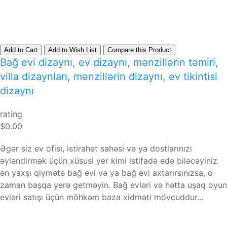
Add to Cart
Add to Wish List
Compare this Product
Bağ evi dizaynı, ev dizaynı, mənzillərin təmiri,
villa dizaynları, mənzillərin dizaynı, ev tikintisi
dizaynı
rating
$0.00
Əgər siz ev ofisi, istirahət sahəsi və ya dostlarınızı
əyləndirmək üçün xüsusi yer kimi istifadə edə biləcəyiniz
ən yaxşı qiymətə bağ evi və ya bağ evi axtarırsınızsa, o
zaman başqa yerə getməyin. Bağ evləri və hətta uşaq oyun
evləri satışı üçün möhkəm baza xidməti mövcuddur...