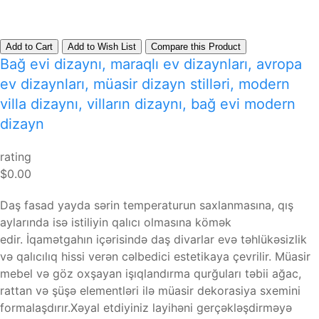
Add to Cart
Add to Wish List
Compare this Product
Bağ evi dizaynı, maraqlı ev dizaynları, avropa
ev dizaynları, müasir dizayn stilləri, modern
villa dizaynı, vilların dizaynı, bağ evi modern
dizayn
rating
$0.00
Daş fasad yayda sərin temperaturun saxlanmasına, qış
aylarında isə istiliyin qalıcı olmasına kömək
edir. İqamətgahın içərisində daş divarlar evə təhlükəsizlik
və qalıcılıq hissi verən cəlbedici estetikaya çevrilir. Müasir
mebel və göz oxşayan işıqlandırma qurğuları təbii ağac,
rattan və şüşə elementləri ilə müasir dekorasiya sxemini
formalaşdırır.Xəyal etdiyiniz layihəni gerçəkləşdirməyə