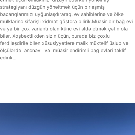
strategiyanı düzgün yönəltmək üçün birləşmiş
bacarıqlarımızı uyğunlaşdıraraq, ev sahiblərinə və ölkə
mülklərinə sifarişli xidmət göstərə bilirik.Müasir bir bağ evi
və ya bir çox variantı olan künc evi əldə etmək çətin ola
bilər. Xoşbəxtlikdən sizin üçün, burada biz çoxlu
fərdiləşdirilə bilən xüsusiyyətlərə malik müxtəlif üslub və
ölçülərdə ənənəvi və müasir endirimli bağ evləri təklif
edirik...