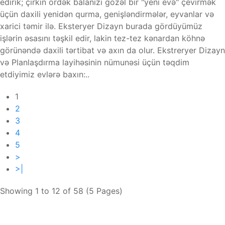
edirik; çirkin ördək balanızı gözəl bir "yeni evə" çevirmək
üçün daxili yenidən qurma, genişləndirmələr, eyvanlar və
xarici təmir ilə. Eksteryer Dizayn burada gördüyümüz
işlərin əsasını təşkil edir, lakin tez-tez kənardan köhnə
görünəndə daxili tərtibat və axın da olur. Ekstreryer Dizayn
və Planlaşdırma layihəsinin nümunəsi üçün təqdim
etdiyimiz evlərə baxın:..
1
2
3
4
5
>
>|
Showing 1 to 12 of 58 (5 Pages)