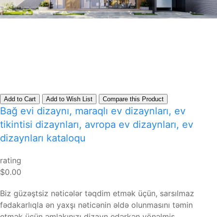
Add to Cart
Add to Wish List
Compare this Product
Bağ evi dizaynı, maraqlı ev dizaynları, ev
tikintisi dizaynları, avropa ev dizaynları, ev
dizaynları kataloqu
rating
$0.00
Biz güzəştsiz nəticələr təqdim etmək üçün, sarsılmaz
fədakarlıqla ən yaxşı nəticənin əldə olunmasını təmin
etmək üçün əmlakınızı dizayn edərkən yönəlmiş