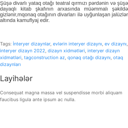
Şüşə divarlı yataq otağı teatral qırmızı pərdənin və şüşə
dayaqlı kitab şkafının arxasında müəmmalı şəkildə
gizlənir,mqonaq otağının divarları ilə uyğunlaşan jalüzlər
altında kamuflyaj edir.
Tags:
İnteryer dizaynlar
,
evlərin interyer dizaynı
,
ev dizaynı
,
interyer dizayn 2022
,
dizayn xidmətləri
,
interyer dizayn
xidmətləri
,
tagconstruction az
,
qonaq otağı dizaynı
,
otaq
dizaynları
Layihələr
Consequat magna massa vel suspendisse morbi aliquam
faucibus ligula ante ipsum ac nulla.