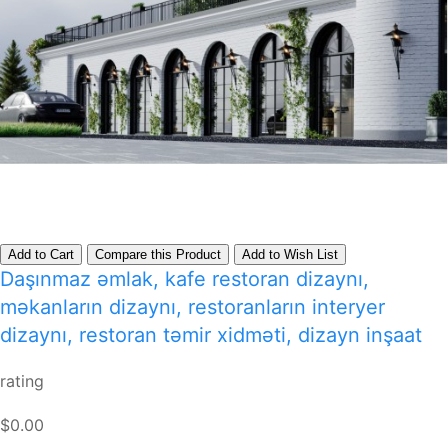
Add to Cart
Compare this Product
Add to Wish List
Daşınmaz əmlak, kafe restoran dizaynı,
məkanların dizaynı, restoranların interyer
dizaynı, restoran təmir xidməti, dizayn inşaat
rating
$0.00