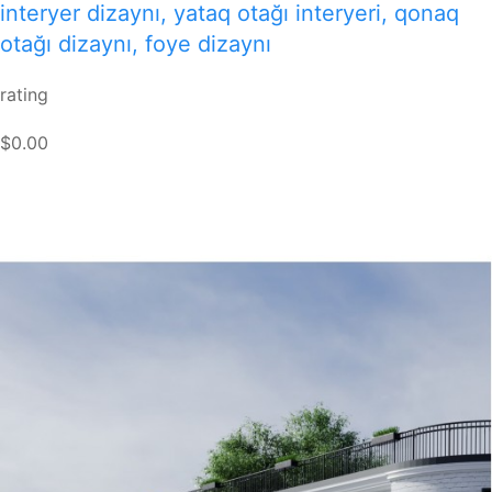
interyer dizaynı, yataq otağı interyeri, qonaq
otağı dizaynı, foye dizaynı
rating
$0.00