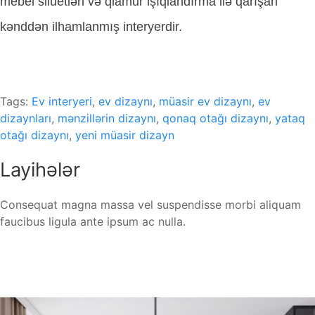
mebel siluetləri və qlamur işıqlandırma ilə qarışan
kənddən ilhamlanmış interyerdir.
Tags:
Ev interyeri
,
ev dizaynı
,
müasir ev dizaynı
,
ev
dizaynları
,
mənzillərin dizaynı
,
qonaq otağı dizaynı
,
yataq
otağı dizaynı
,
yeni müasir dizayn
Layihələr
Consequat magna massa vel suspendisse morbi aliquam
faucibus ligula ante ipsum ac nulla.