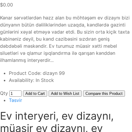
$0.00
Kənar sərvətlərdən həzz alan bu möhtəşəm ev dizaynı bizi
dünyanın bütün dəliliklərindən uzaqda, kəndlərdə gəzinti
günlərini xəyal etməyə vadar etdi. Bu sizin orta kiçik taxta
kabinəniz deyil, bu kənd cazibəsini sızdıran geniş
dəbdəbəli məskəndir. Ev turumuz müasir xətti mebel
siluetləri və qlamur işıqlandırma ilə qarışan kənddən
ilhamlanmış interyerdir...
Product Code:
dizayn 99
Availability:
In Stock
Qty
Add to Cart
Add to Wish List
Compare this Product
Təsvir
Ev interyeri, ev dizaynı,
müasir ev dizaynı, ev