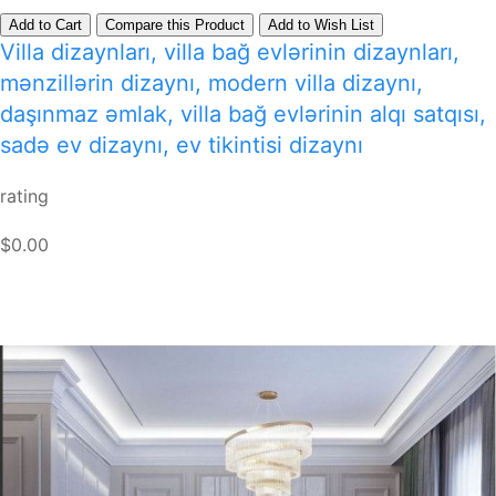
Add to Cart
Compare this Product
Add to Wish List
Villa dizaynları, villa bağ evlərinin dizaynları,
mənzillərin dizaynı, modern villa dizaynı,
daşınmaz əmlak, villa bağ evlərinin alqı satqısı,
sadə ev dizaynı, ev tikintisi dizaynı
rating
$0.00