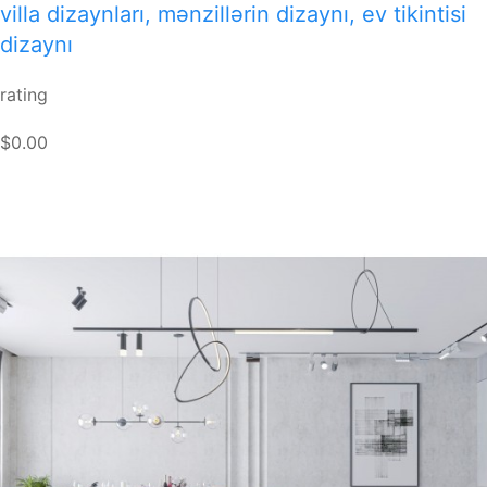
villa dizaynları, mənzillərin dizaynı, ev tikintisi
dizaynı
rating
$0.00