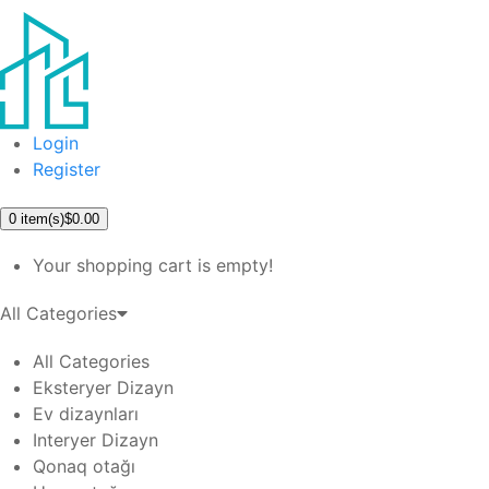
Login
Register
0
item(s)
$0.00
Your shopping cart is empty!
All Categories
All Categories
Eksteryer Dizayn
Ev dizaynları
Interyer Dizayn
Qonaq otağı