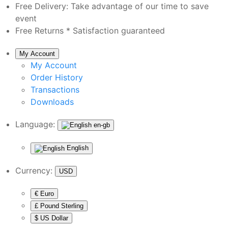
Free Delivery:
Take advantage of our time to save
event
Free Returns *
Satisfaction guaranteed
My Account
My Account
Order History
Transactions
Downloads
Language:
en-gb
English
Currency:
USD
€ Euro
£ Pound Sterling
$ US Dollar