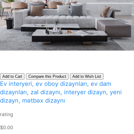
Add to Cart
Compare this Product
Add to Wish List
Ev interyeri, ev oboy dizaynları, ev dam
dizaynları, zal dizaynı, interyer dizayn, yeni
dizayn, mətbəx dizaynı
rating
$0.00