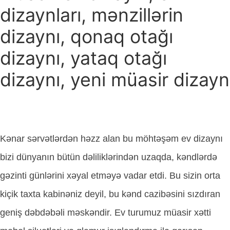
dizaynları, mənzillərin
dizaynı, qonaq otağı
dizaynı, yataq otağı
dizaynı, yeni müasir dizayn
Kənar sərvətlərdən həzz alan bu möhtəşəm ev dizaynı
bizi dünyanın bütün dəliliklərindən uzaqda, kəndlərdə
gəzinti günlərini xəyal etməyə vadar etdi. Bu sizin orta
kiçik taxta kabinəniz deyil, bu kənd cazibəsini sızdıran
geniş dəbdəbəli məskəndir. Ev turumuz müasir xətti