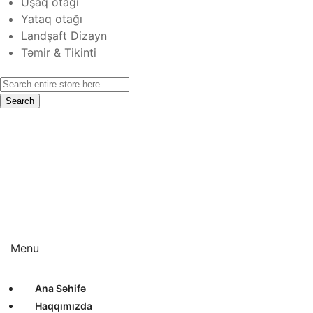
Uşaq otağı
Yataq otağı
Landşaft Dizayn
Təmir & Tikinti
Search
Ana Səhifə
Haqqımızda
Xidmətlər
Layihələr
Sertifikatlar
Bizimlə Əlaqə
Interyer Dizayn
Eksteryer Dizayn
Landşaft Dizayn
Təmir & Tikinti
Menu
Ana Səhifə
Haqqımızda