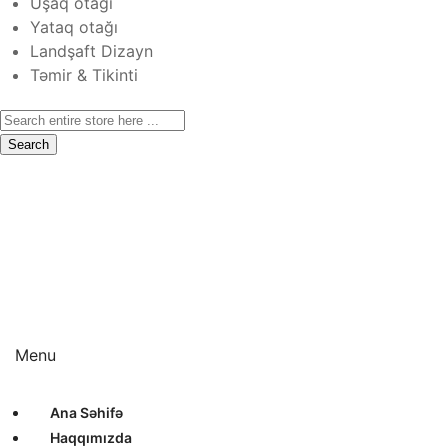
Uşaq otağı
Yataq otağı
Landşaft Dizayn
Təmir & Tikinti
Search
Ana Səhifə
Haqqımızda
Xidmətlər
Layihələr
Sertifikatlar
Bizimlə Əlaqə
Interyer Dizayn
Eksteryer Dizayn
Landşaft Dizayn
Təmir & Tikinti
Menu
Ana Səhifə
Haqqımızda