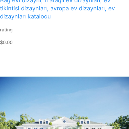
Bağ evi dizaynı, maraqlı ev dizaynları, ev
tikintisi dizaynları, avropa ev dizaynları, ev
dizaynları kataloqu
rating
$0.00