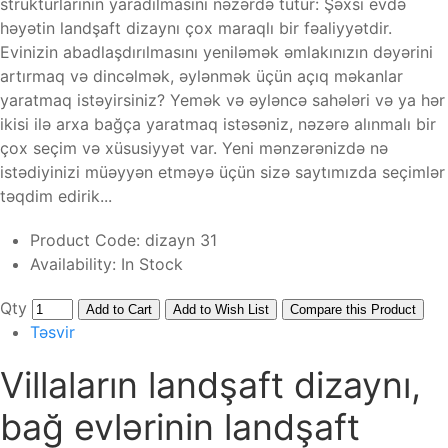
strukturlarının yaradılmasını nəzərdə tutur: Şəxsi evdə
həyətin landşaft dizaynı çox maraqlı bir fəaliyyətdir.
Evinizin abadlaşdırılmasını yeniləmək əmlakınızın dəyərini
artırmaq və dincəlmək, əylənmək üçün açıq məkanlar
yaratmaq istəyirsiniz? Yemək və əyləncə sahələri və ya hər
ikisi ilə arxa bağça yaratmaq istəsəniz, nəzərə alınmalı bir
çox seçim və xüsusiyyət var. Yeni mənzərənizdə nə
istədiyinizi müəyyən etməyə üçün sizə saytımızda seçimlər
təqdim edirik...
Product Code:
dizayn 31
Availability:
In Stock
Qty
Add to Cart
Add to Wish List
Compare this Product
Təsvir
Villaların landşaft dizaynı,
bağ evlərinin landşaft