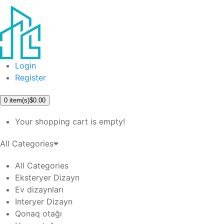
Login
Register
0
item(s)
$0.00
Your shopping cart is empty!
All Categories
All Categories
Eksteryer Dizayn
Ev dizaynları
Interyer Dizayn
Qonaq otağı