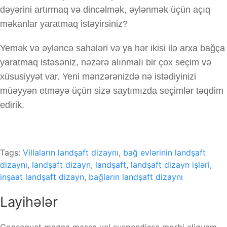
dəyərini artırmaq və dincəlmək, əylənmək üçün açıq
məkanlar yaratmaq istəyirsiniz?
Yemək və əyləncə sahələri və ya hər ikisi ilə arxa bağça
yaratmaq istəsəniz, nəzərə alınmalı bir çox seçim və
xüsusiyyət var. Yeni mənzərənizdə nə istədiyinizi
müəyyən etməyə üçün sizə saytımızda seçimlər təqdim
edirik.
Tags:
Villaların landşaft dizaynı
,
bağ evlərinin landşaft
dizaynı
,
landşaft dizayn
,
landşaft
,
landşaft dizayn işləri
,
inşaat landşaft dizayn
,
bağların landşaft dizaynı
Layihələr