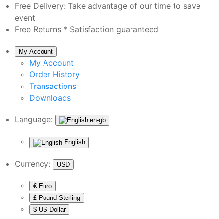
Free Delivery:
Take advantage of our time to save
event
Free Returns *
Satisfaction guaranteed
My Account
My Account
Order History
Transactions
Downloads
Language:
en-gb
English
Currency:
USD
€ Euro
£ Pound Sterling
$ US Dollar