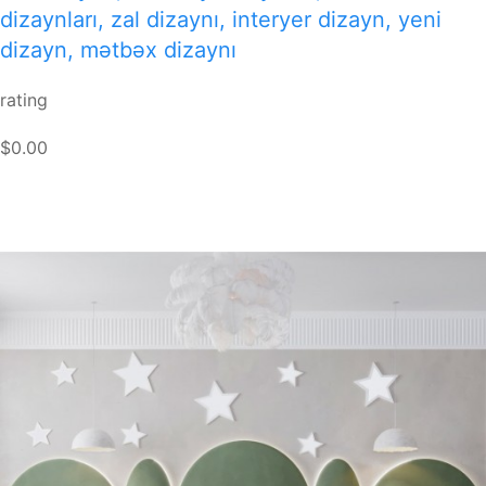
dizaynları, zal dizaynı, interyer dizayn, yeni
dizayn, mətbəx dizaynı
rating
$0.00