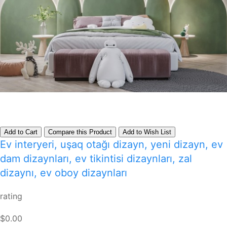
Add to Cart
Compare this Product
Add to Wish List
Ev interyeri, uşaq otağı dizayn, yeni dizayn, ev
dam dizaynları, ev tikintisi dizaynları, zal
dizaynı, ev oboy dizaynları
rating
$0.00