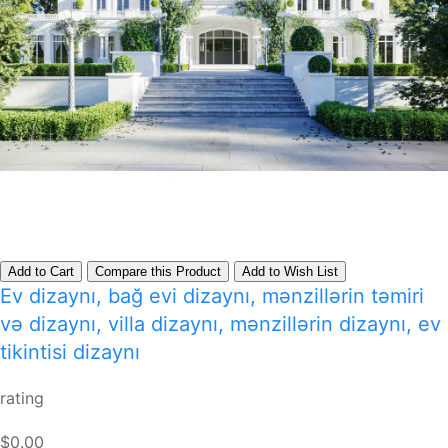
Add to Cart
Compare this Product
Add to Wish List
Ev dizaynı, bağ evi dizaynı, mənzillərin təmiri
və dizaynı, villa dizaynı, mənzillərin dizaynı, ev
tikintisi dizaynı
rating
$0.00