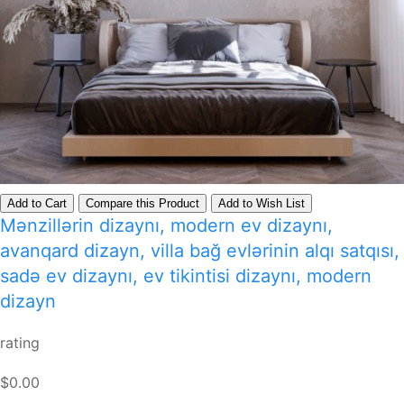
Add to Cart
Compare this Product
Add to Wish List
Mənzillərin dizaynı, modern ev dizaynı,
avanqard dizayn, villa bağ evlərinin alqı satqısı,
sadə ev dizaynı, ev tikintisi dizaynı, modern
dizayn
rating
$0.00