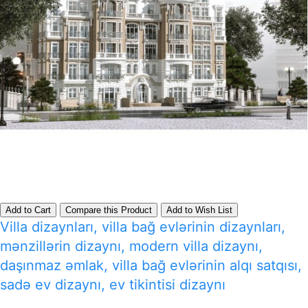
Add to Cart
Compare this Product
Add to Wish List
Villa dizaynları, villa bağ evlərinin dizaynları,
mənzillərin dizaynı, modern villa dizaynı,
daşınmaz əmlak, villa bağ evlərinin alqı satqısı,
sadə ev dizaynı, ev tikintisi dizaynı