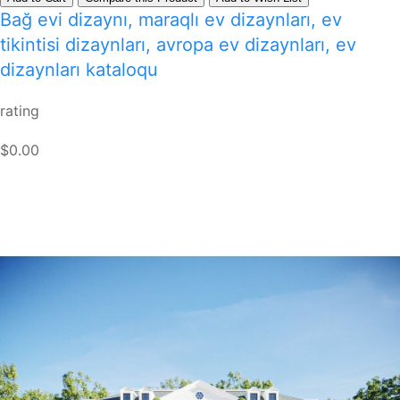
Bağ evi dizaynı, maraqlı ev dizaynları, ev
tikintisi dizaynları, avropa ev dizaynları, ev
dizaynları kataloqu
rating
$0.00