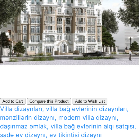
Add to Cart
Compare this Product
Add to Wish List
Villa dizaynları, villa bağ evlərinin dizaynları,
mənzillərin dizaynı, modern villa dizaynı,
daşınmaz əmlak, villa bağ evlərinin alqı satqısı,
sadə ev dizaynı, ev tikintisi dizaynı