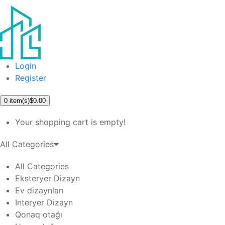
Login
Register
0
item(s)
$0.00
Your shopping cart is empty!
All Categories
All Categories
Eksteryer Dizayn
Ev dizaynları
Interyer Dizayn
Qonaq otağı