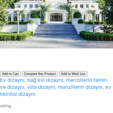
Add to Cart
Compare this Product
Add to Wish List
Ev dizaynı, bağ evi dizaynı, mənzillərin təmiri
və dizaynı, villa dizaynı, mənzillərin dizaynı, ev
tikintisi dizaynı
rating