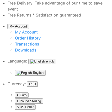
Free Delivery:
Take advantage of our time to save
event
Free Returns *
Satisfaction guaranteed
My Account
My Account
Order History
Transactions
Downloads
Language:
en-gb
English
Currency:
USD
€ Euro
£ Pound Sterling
$ US Dollar