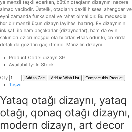
ya mənzil təşkil edərkən, bütün otaqların dizaynını nəzərə
almaq vacibdir. Üstəlik, otaqların daxili hissəsi ahəngdar və
eyni zamanda funksional və rahat olmalıdır. Bu məqsədlə
hər bir mənzil üçün dizayn layihəsi hazırıq. Ev dizaynının
inkişafı ilə həm peşəkarlar (dizaynerlər), həm də evin
sakinləri özləri məşğul ola bilərlər. Əsas odur ki, ən xırda
detalı da gözdən qaçırtmırıq. Mənzilin dizaynı ..
Product Code:
dizayn 39
Availability:
In Stock
Qty
Add to Cart
Add to Wish List
Compare this Product
Təsvir
Yataq otağı dizaynı, yataq
otağı, qonaq otağı dizaynı,
modern dizayn, art decor