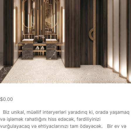
$0.00
Biz unikal, müəllif interyerləri yaradırıq ki, orada yaşamaq
və işləmək rahatlığını hiss edəcək, fərdiliyinizi
vurğulayacaq və ehtiyaclarınızı tam ödəyəcək. Bir ev və