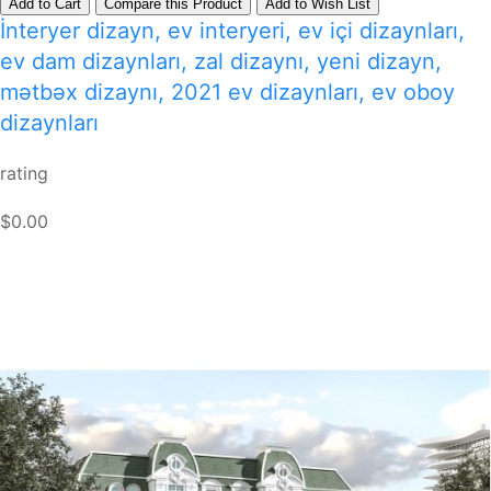
Add to Cart
Compare this Product
Add to Wish List
İnteryer dizayn, ev interyeri, ev içi dizaynları,
ev dam dizaynları, zal dizaynı, yeni dizayn,
mətbəx dizaynı, 2021 ev dizaynları, ev oboy
dizaynları
rating
$0.00