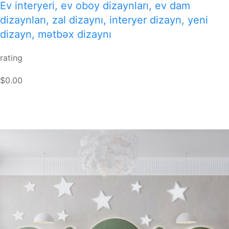
Ev interyeri, ev oboy dizaynları, ev dam
dizaynları, zal dizaynı, interyer dizayn, yeni
dizayn, mətbəx dizaynı
rating
$0.00