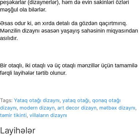
peşəkarlar (dizaynerlər), həm də evin sakinləri özləri
məşğul ola bilərlər.
Əsas odur ki, ən xırda detalı da gözdən qaçırtmırıq.
Mənzilin dizaynı əsasən yaşayış sahəsinin miqyasından
asılıdır.
Bir otaqlı, iki otaqlı və üç otaqlı mənzillər üçün tamamilə
fərqli layihələr tərtib olunur.
Tags:
Yataq otağı dizaynı
,
yataq otağı
,
qonaq otağı
dizaynı
,
modern dizayn
,
art decor dizayn
,
mətbəx dizaynı
,
təmir tikinti
,
villaların dizaynı
Layihələr