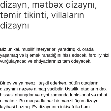
dizayn, mətbəx dizaynı,
təmir tikinti, villaların
dizaynı
Biz unikal, müəllif interyerləri yaradırıq ki, orada
yaşamaq və işləmək rahatlığını hiss edəcək, fərdiliyinizi
vurğulayacaq və ehtiyaclarınızı tam ödəyəcək.
Bir ev və ya mənzil təşkil edərkən, bütün otaqların
dizaynını nəzərə almaq vacibdir. Üstəlik, otaqların daxili
hissəsi ahəngdar və eyni zamanda funksional və rahat
olmalıdır. Bu məqsədlə hər bir mənzil üçün dizayn
layihəsi hazırıq. Ev dizaynının inkişafı ilə həm