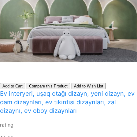
Add to Cart
Compare this Product
Add to Wish List
Ev interyeri, uşaq otağı dizayn, yeni dizayn, ev
dam dizaynları, ev tikintisi dizaynları, zal
dizaynı, ev oboy dizaynları
rating