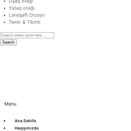
Uşaq otağı
Yataq otağı
Landşaft Dizayn
Təmir & Tikinti
Search
Ana Səhifə
Haqqımızda
Xidmətlər
Layihələr
Sertifikatlar
Bizimlə Əlaqə
Interyer Dizayn
Eksteryer Dizayn
Landşaft Dizayn
Təmir & Tikinti
Menu
Ana Səhifə
Haqqımızda