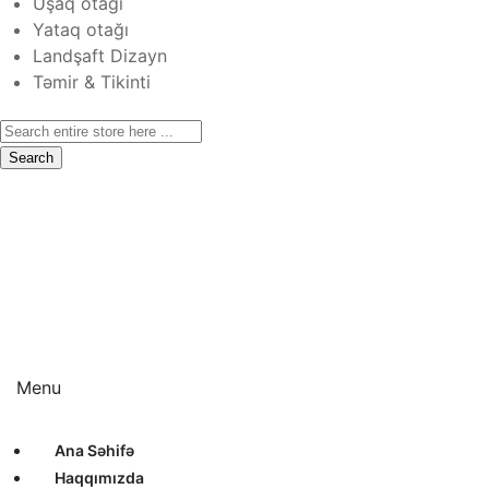
Uşaq otağı
Yataq otağı
Landşaft Dizayn
Təmir & Tikinti
Search
Ana Səhifə
Haqqımızda
Xidmətlər
Layihələr
Sertifikatlar
Bizimlə Əlaqə
Interyer Dizayn
Eksteryer Dizayn
Landşaft Dizayn
Təmir & Tikinti
Menu
Ana Səhifə
Haqqımızda