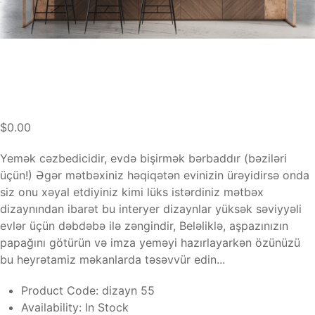
$0.00
Yemək cəzbedicidir, evdə bişirmək bərbaddır (bəziləri
üçün!) Əgər mətbəxiniz həqiqətən evinizin ürəyidirsə onda
siz onu xəyal etdiyiniz kimi lüks istərdiniz mətbəx
dizaynından ibarət bu interyer dizaynlar yüksək səviyyəli
evlər üçün dəbdəbə ilə zəngindir, Beləliklə, aşpazınızın
papağını götürün və imza yeməyi hazırlayarkən özünüzü
bu heyrətamiz məkanlarda təsəvvür edin...
Product Code:
dizayn 55
Availability:
In Stock