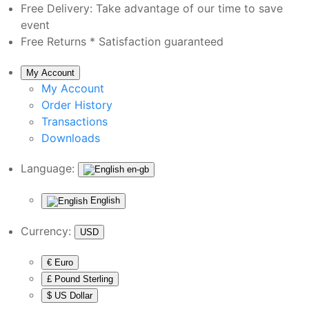
Free Delivery:
Take advantage of our time to save
event
Free Returns *
Satisfaction guaranteed
My Account
My Account
Order History
Transactions
Downloads
Language:
en-gb
English
Currency:
USD
€ Euro
£ Pound Sterling
$ US Dollar