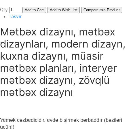
Qty
Add to Cart
Add to Wish List
Compare this Product
Təsvir
Mətbəx dizaynı, mətbəx
dizaynları, modern dizayn,
kuxna dizaynı, müasir
mətbəx planları, interyer
mətbəx dizaynı, zövqlü
mətbəx dizaynı
Yemək cəzbedicidir, evdə bişirmək bərbaddır (bəziləri
üçün!)