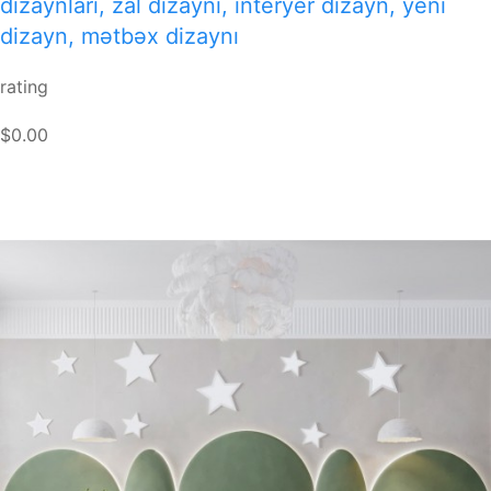
dizaynları, zal dizaynı, interyer dizayn, yeni
dizayn, mətbəx dizaynı
rating
$0.00