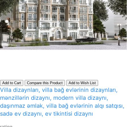
Add to Cart
Compare this Product
Add to Wish List
Villa dizaynları, villa bağ evlərinin dizaynları,
mənzillərin dizaynı, modern villa dizaynı,
daşınmaz əmlak, villa bağ evlərinin alqı satqısı,
sadə ev dizaynı, ev tikintisi dizaynı
rating