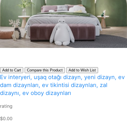
Add to Cart
Compare this Product
Add to Wish List
Ev interyeri, uşaq otağı dizayn, yeni dizayn, ev
dam dizaynları, ev tikintisi dizaynları, zal
dizaynı, ev oboy dizaynları
rating
$0.00