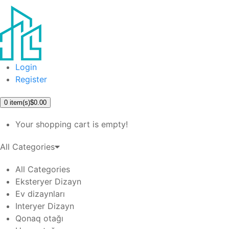
Login
Register
0
item(s)
$0.00
Your shopping cart is empty!
All Categories
All Categories
Eksteryer Dizayn
Ev dizaynları
Interyer Dizayn
Qonaq otağı