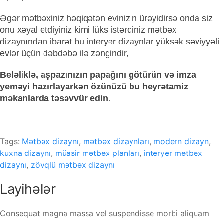
Əgər mətbəxiniz həqiqətən evinizin ürəyidirsə onda siz
onu xəyal etdiyiniz kimi lüks istərdiniz mətbəx
dizaynından ibarət bu interyer dizaynlar yüksək səviyyəli
evlər üçün dəbdəbə ilə zəngindir,
Beləliklə, aşpazınızın papağını götürün və imza
yeməyi hazırlayarkən özünüzü bu heyrətamiz
məkanlarda təsəvvür edin.
Tags:
Mətbəx dizaynı
,
mətbəx dizaynları
,
modern dizayn
,
kuxna dizaynı
,
müasir mətbəx planları
,
interyer mətbəx
dizaynı
,
zövqlü mətbəx dizaynı
Layihələr
Consequat magna massa vel suspendisse morbi aliquam