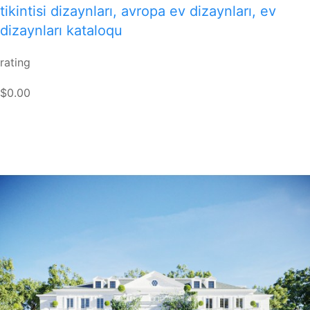
tikintisi dizaynları, avropa ev dizaynları, ev
dizaynları kataloqu
rating
$0.00