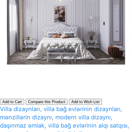
Add to Cart
Compare this Product
Add to Wish List
Villa dizaynları, villa bağ evlərinin dizaynları,
mənzillərin dizaynı, modern villa dizaynı,
daşınmaz əmlak, villa bağ evlərinin alqı satqısı,