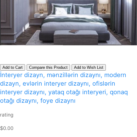
Add to Cart
Compare this Product
Add to Wish List
İnteryer dizayn, mənzillərin dizaynı, modern
dizayn, evlərin interyer dizaynı, ofislərin
interyer dizaynı, yataq otağı interyeri, qonaq
otağı dizaynı, foye dizaynı
rating
$0.00