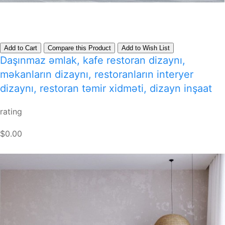
Add to Cart
Compare this Product
Add to Wish List
Daşınmaz əmlak, kafe restoran dizaynı,
məkanların dizaynı, restoranların interyer
dizaynı, restoran təmir xidməti, dizayn inşaat
rating
$0.00