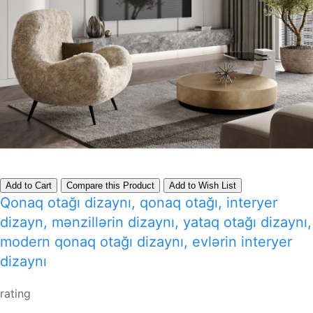
Add to Cart
Compare this Product
Add to Wish List
Qonaq otağı dizaynı, qonaq otağı, interyer
dizayn, mənzillərin dizaynı, yataq otağı dizaynı,
modern qonaq otağı dizaynı, evlərin interyer
dizaynı
rating