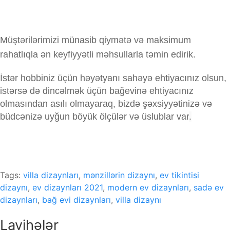
Müştərilərimizi münasib qiymətə və maksimum
rahatlıqla ən keyfiyyətli məhsullarla təmin edirik.
İstər hobbiniz üçün həyətyanı sahəyə ehtiyacınız olsun,
istərsə də dincəlmək üçün bağevinə ehtiyacınız
olmasından asılı olmayaraq, bizdə şəxsiyyətinizə və
büdcənizə uyğun böyük ölçülər və üslublar var
.
Tags:
villa dizaynları
,
mənzillərin dizaynı
,
ev tikintisi
dizaynı
,
ev dizaynları 2021
,
modern ev dizaynları
,
sadə ev
dizaynları
,
bağ evi dizaynları
,
villa dizaynı
Layihələr