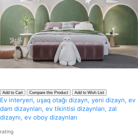
Add to Cart
Compare this Product
Add to Wish List
Ev interyeri, uşaq otağı dizayn, yeni dizayn, ev
dam dizaynları, ev tikintisi dizaynları, zal
dizaynı, ev oboy dizaynları
rating