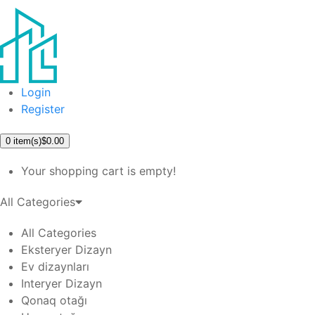
Login
Register
0
item(s)
$0.00
Your shopping cart is empty!
All Categories
All Categories
Eksteryer Dizayn
Ev dizaynları
Interyer Dizayn
Qonaq otağı