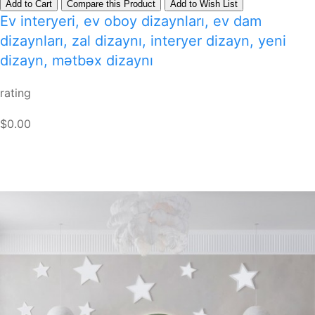
Add to Cart
Compare this Product
Add to Wish List
Ev interyeri, ev oboy dizaynları, ev dam
dizaynları, zal dizaynı, interyer dizayn, yeni
dizayn, mətbəx dizaynı
rating
$0.00