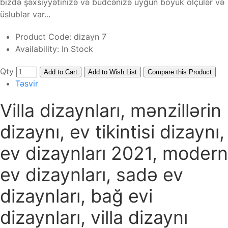
bizdə şəxsiyyətinizə və büdcənizə uyğun böyük ölçülər və
üslublar var...
Product Code:
dizayn 7
Availability:
In Stock
Qty
Add to Cart
Add to Wish List
Compare this Product
Təsvir
Villa dizaynları, mənzillərin
dizaynı, ev tikintisi dizaynı,
ev dizaynları 2021, modern
ev dizaynları, sadə ev
dizaynları, bağ evi
dizaynları, villa dizaynı