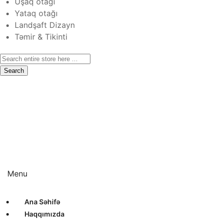
Uşaq otağı
Yataq otağı
Landşaft Dizayn
Təmir & Tikinti
Search
Ana Səhifə
Haqqımızda
Xidmətlər
Layihələr
Sertifikatlar
Bizimlə Əlaqə
Interyer Dizayn
Eksteryer Dizayn
Landşaft Dizayn
Təmir & Tikinti
Menu
Ana Səhifə
Haqqımızda