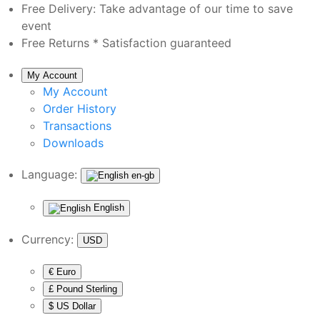
Free Delivery:
Take advantage of our time to save
event
Free Returns *
Satisfaction guaranteed
My Account
My Account
Order History
Transactions
Downloads
Language:
en-gb
English
Currency:
USD
€ Euro
£ Pound Sterling
$ US Dollar