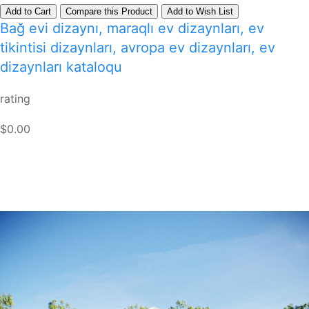
Add to Cart
Compare this Product
Add to Wish List
Bağ evi dizaynı, maraqlı ev dizaynları, ev
tikintisi dizaynları, avropa ev dizaynları, ev
dizaynları kataloqu
rating
$0.00