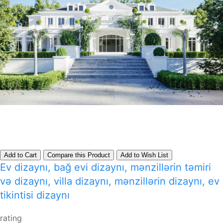
Add to Cart
Compare this Product
Add to Wish List
Ev dizaynı, bağ evi dizaynı, mənzillərin təmiri
və dizaynı, villa dizaynı, mənzillərin dizaynı, ev
tikintisi dizaynı
rating