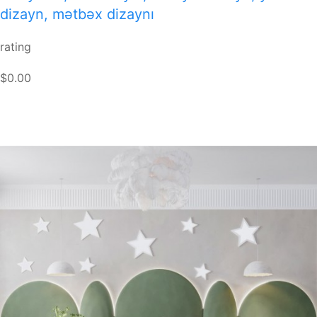
dizayn, mətbəx dizaynı
rating
$0.00