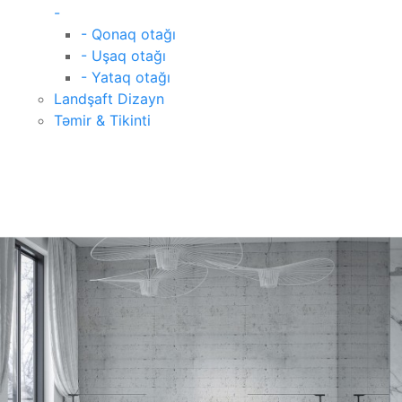
-
- Qonaq otağı
- Uşaq otağı
- Yataq otağı
Landşaft Dizayn
Təmir & Tikinti