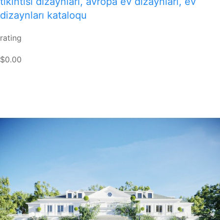
tikintisi dizaynları, avropa ev dizaynları, ev
dizaynları kataloqu
rating
$0.00