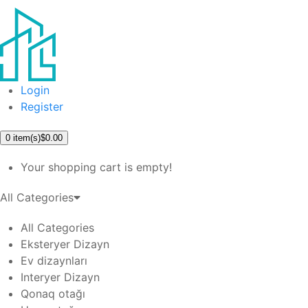
Login
Register
0
item(s)
$0.00
Your shopping cart is empty!
All Categories
All Categories
Eksteryer Dizayn
Ev dizaynları
Interyer Dizayn
Qonaq otağı