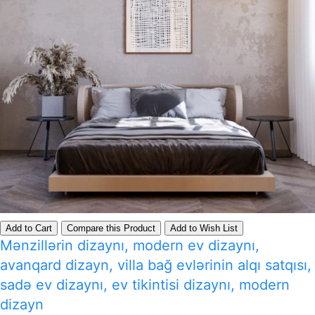
Add to Cart
Compare this Product
Add to Wish List
Mənzillərin dizaynı, modern ev dizaynı,
avanqard dizayn, villa bağ evlərinin alqı satqısı,
sadə ev dizaynı, ev tikintisi dizaynı, modern
dizayn