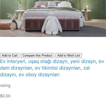
Add to Cart
Compare this Product
Add to Wish List
Ev interyeri, uşaq otağı dizayn, yeni dizayn, ev
dam dizaynları, ev tikintisi dizaynları, zal
dizaynı, ev oboy dizaynları
rating
$0.00