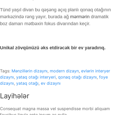
Tünd yaşıl divan bu qəşəng açıq planlı qonaq otağının
mərkəzində rəng yayır, burada ağ
mərmərin
dramatik
boz damarı mətbəxin fokus divarından keçir.
Unikal zövqünüzü əks etdirəcək bir ev yaradırıq.
Tags:
Mənzillərin dizaynı
,
modern dizayn
,
evlərin interyer
dizaynı
,
yataq otağı interyeri
,
qonaq otağı dizaynı
,
foye
dizaynı
,
yataq otağı
,
ev dizaynı
Layihələr
Consequat magna massa vel suspendisse morbi aliquam
faucibus ligula ante ipsum ac nulla.