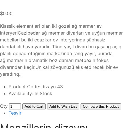
$0.00
Klassik elementləri olan iki gözəl ağ mərmər ev
interyeriCazibədar ağ mərmər divarları və uyğun mərmər
mebelləri bu iki ecazkar ev interyerində şübhəsiz
dəbdəbəli hava yaradır. Tünd yaşıl divan bu qəşəng açıq
planlı qonaq otağının mərkəzində rəng yayır, burada
ağ mərmərin dramatik boz damarı mətbəxin fokus
divarından keçir.Unikal zövqünüzü əks etdirəcək bir ev
yaradırıq...
Product Code:
dizayn 43
Availability:
In Stock
Qty
Add to Cart
Add to Wish List
Compare this Product
Təsvir
Mənzillərin dizaynı,