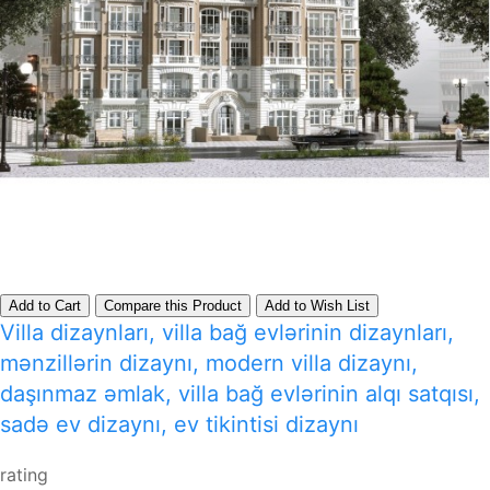
Add to Cart
Compare this Product
Add to Wish List
Villa dizaynları, villa bağ evlərinin dizaynları,
mənzillərin dizaynı, modern villa dizaynı,
daşınmaz əmlak, villa bağ evlərinin alqı satqısı,
sadə ev dizaynı, ev tikintisi dizaynı
rating