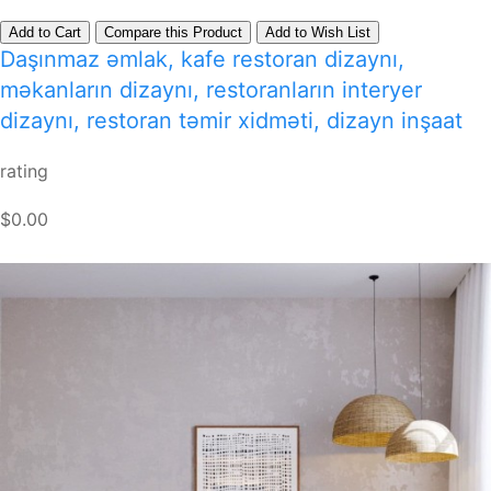
Add to Cart
Compare this Product
Add to Wish List
Daşınmaz əmlak, kafe restoran dizaynı,
məkanların dizaynı, restoranların interyer
dizaynı, restoran təmir xidməti, dizayn inşaat
rating
$0.00