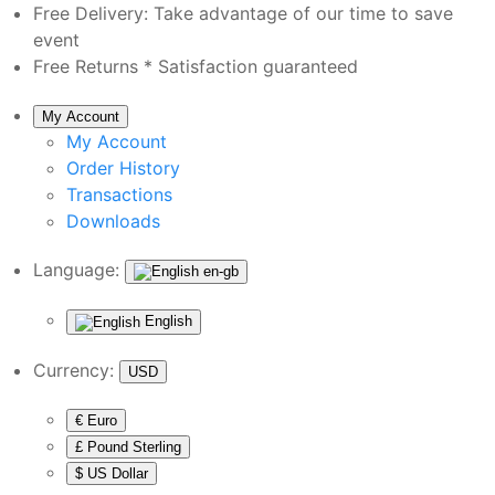
Free Delivery:
Take advantage of our time to save
event
Free Returns *
Satisfaction guaranteed
My Account
My Account
Order History
Transactions
Downloads
Language:
en-gb
English
Currency:
USD
€ Euro
£ Pound Sterling
$ US Dollar