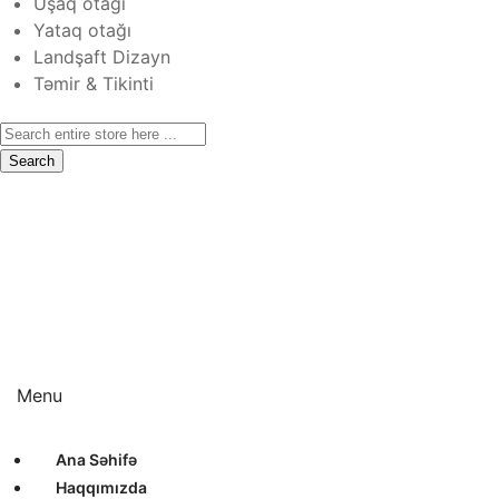
Uşaq otağı
Yataq otağı
Landşaft Dizayn
Təmir & Tikinti
Search
Ana Səhifə
Haqqımızda
Xidmətlər
Layihələr
Sertifikatlar
Bizimlə Əlaqə
Interyer Dizayn
Eksteryer Dizayn
Landşaft Dizayn
Təmir & Tikinti
Menu
Ana Səhifə
Haqqımızda