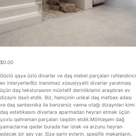
$0.00
Güclü qaya üzlü divarlar və daş mebel parçaları ruhlandırıcı
ev interyerlərBiz inanılmaz xüsusiyyətli divarlar yaratmaq
üçün daş teksturasının müxtəlif dərinliklərini araşdıran ev
dizaynı daxil etdik. Biz, həmçinin unikal daş mətbəx adası
və daş santexnika ilə bənzərsiz vanna otağı dizaynları kimi
daş estetikasını divarlara aparmadan heyran etmək üçün
çoxlu qəhrəman parçaları təqdim etdik.Möhtəşəm dağ
yamaclarına qədər burada hər istək və arzunu heyran
edəcək bir şey var. Sizə sərin evlərin, spesifik məkanların,