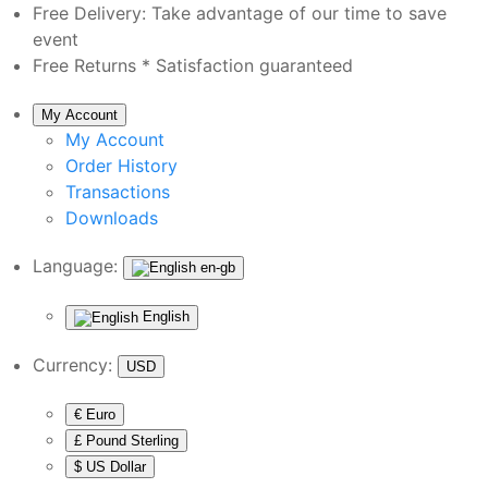
Free Delivery:
Take advantage of our time to save
event
Free Returns *
Satisfaction guaranteed
My Account
My Account
Order History
Transactions
Downloads
Language:
en-gb
English
Currency:
USD
€ Euro
£ Pound Sterling
$ US Dollar