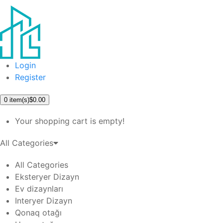
Login
Register
0
item(s)
$0.00
Your shopping cart is empty!
All Categories
All Categories
Eksteryer Dizayn
Ev dizaynları
Interyer Dizayn
Qonaq otağı