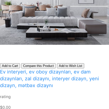
Add to Cart
Compare this Product
Add to Wish List
Ev interyeri, ev oboy dizaynları, ev dam
dizaynları, zal dizaynı, interyer dizayn, yeni
dizayn, mətbəx dizaynı
rating
$0.00