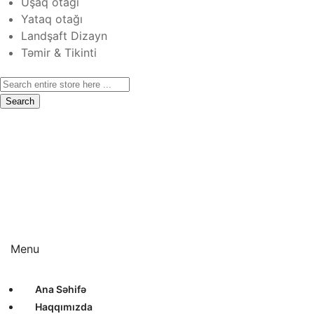
Uşaq otağı
Yataq otağı
Landşaft Dizayn
Təmir & Tikinti
Search
Ana Səhifə
Haqqımızda
Xidmətlər
Layihələr
Sertifikatlar
Bizimlə Əlaqə
Interyer Dizayn
Eksteryer Dizayn
Landşaft Dizayn
Təmir & Tikinti
Menu
Ana Səhifə
Haqqımızda