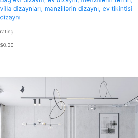
villa dizaynları, mənzillərin dizaynı, ev tikintisi
dizaynı
rating
$0.00