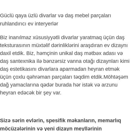
Güclü qaya üzlü divarlar və daş mebel parçaları
ruhlandırıcı ev interyerlər
Biz inanılmaz xüsusiyyətli divarlar yaratmaq üçün daş
teksturasının müxtəlif dərinliklərini araşdıran ev dizaynı
daxil etdik.
Biz, həmçinin unikal daş mətbəx adası və
daş santexnika ilə bənzərsiz vanna otağı dizaynları kimi
daş estetikasını divarlara aparmadan heyran etmək
üçün çoxlu qəhrəman parçaları təqdim etdik.M
öhtəşəm
dağ yamaclarına qədər burada hər istək və arzunu
heyran edəcək bir şey var.
Sizə sərin evlərin, spesifik məkanların, memarlıq
möcüzələrinin və yeni dizayn meyllərinin