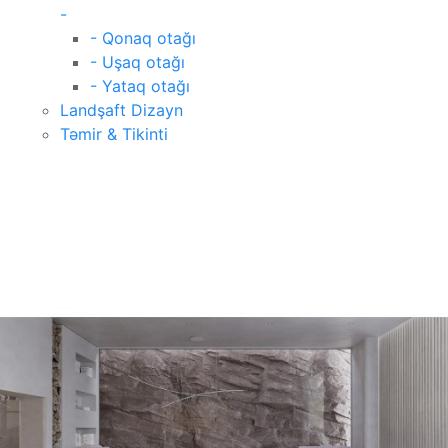
-
- Qonaq otağı
- Uşaq otağı
- Yataq otağı
Landşaft Dizayn
Təmir & Tikinti