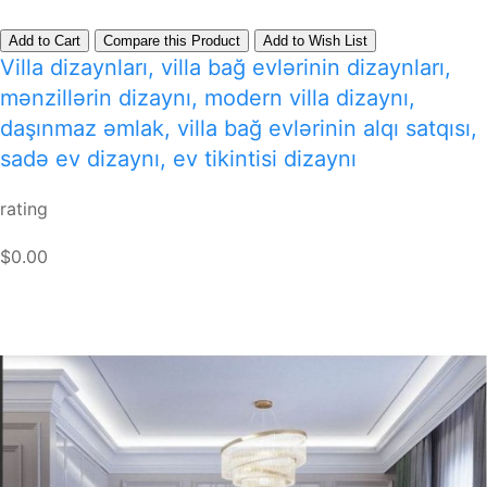
Add to Cart
Compare this Product
Add to Wish List
Villa dizaynları, villa bağ evlərinin dizaynları,
mənzillərin dizaynı, modern villa dizaynı,
daşınmaz əmlak, villa bağ evlərinin alqı satqısı,
sadə ev dizaynı, ev tikintisi dizaynı
rating
$0.00