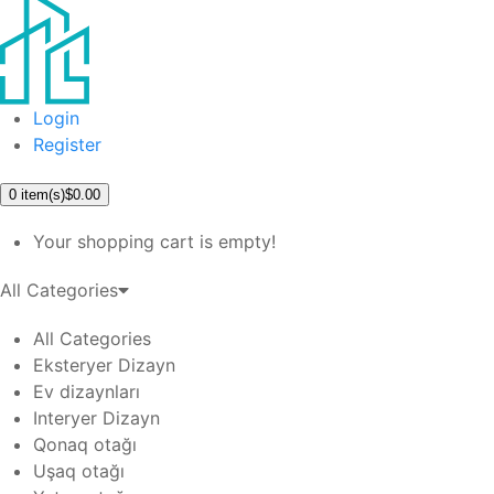
Login
Register
0
item(s)
$0.00
Your shopping cart is empty!
All Categories
All Categories
Eksteryer Dizayn
Ev dizaynları
Interyer Dizayn
Qonaq otağı
Uşaq otağı