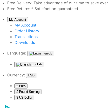
Free Delivery:
Take advantage of our time to save eve
Free Returns *
Satisfaction guaranteed
My Account
My Account
Order History
Transactions
Downloads
Language:
en-gb
English
Currency:
USD
€ Euro
£ Pound Sterling
$ US Dollar