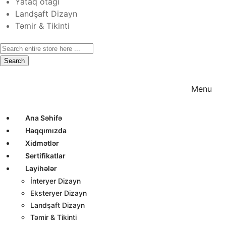
Yataq otağı
Landşaft Dizayn
Təmir & Tikinti
Search
Ana Səhifə
Haqqımızda
Xidmətlər
Menu
Ana Səhifə
Haqqımızda
Xidmətlər
Sertifikatlar
Layihələr
İnteryer Dizayn
Eksteryer Dizayn
Landşaft Dizayn
Təmir & Tikinti