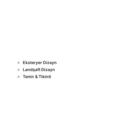
Layihələr
Sertifikatlar
Bizimlə Əlaqə
Interyer Dizayn
Eksteryer Dizayn
Landşaft Dizayn
Təmir & Tikinti