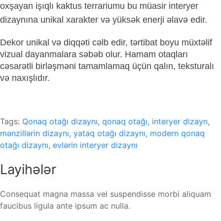
oxşayan işıqlı kaktus terrariumu bu müasir interyer
dizaynına unikal xarakter və yüksək enerji əlavə edir.
Dekor unikal və diqqəti cəlb edir, tərtibat boyu müxtəlif
vizual dayanmalara səbəb olur. Hamam otaqları
cəsarətli birləşməni tamamlamaq üçün qalın, teksturalı
və naxışlıdır.
Tags:
Qonaq otağı dizaynı
,
qonaq otağı
,
interyer dizayn
,
mənzillərin dizaynı
,
yataq otağı dizaynı
,
modern qonaq
otağı dizaynı
,
evlərin interyer dizaynı
Layihələr
Consequat magna massa vel suspendisse morbi aliquam
faucibus ligula ante ipsum ac nulla.