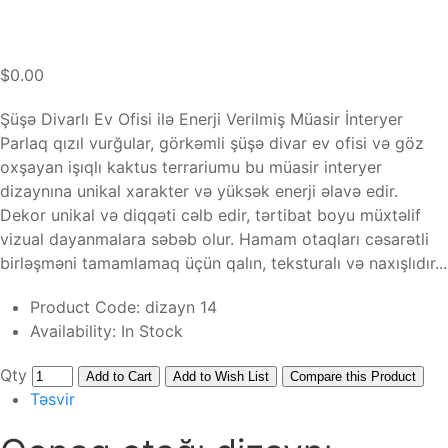
$0.00
Şüşə Divarlı Ev Ofisi ilə Enerji Verilmiş Müasir İnteryer
Parlaq qızıl vurğular, görkəmli şüşə divar ev ofisi və göz
oxşayan işıqlı kaktus terrariumu bu müasir interyer
dizaynına unikal xarakter və yüksək enerji əlavə edir.
Dekor unikal və diqqəti cəlb edir, tərtibat boyu müxtəlif
vizual dayanmalara səbəb olur. Hamam otaqları cəsarətli
birləşməni tamamlamaq üçün qalın, teksturalı və naxışlıdır...
Product Code:
dizayn 14
Availability:
In Stock
Qty
Add to Cart
Add to Wish List
Compare this Product
Təsvir