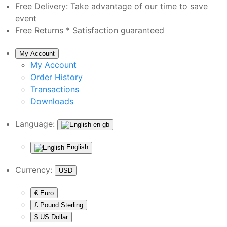
Free Delivery:
Take advantage of our time to save
event
Free Returns *
Satisfaction guaranteed
My Account
My Account
Order History
Transactions
Downloads
Language:
en-gb
English
Currency:
USD
€ Euro
£ Pound Sterling
$ US Dollar