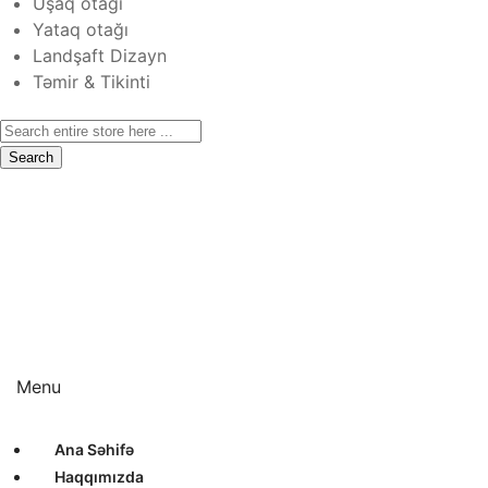
Uşaq otağı
Yataq otağı
Landşaft Dizayn
Təmir & Tikinti
Search
Ana Səhifə
Haqqımızda
Xidmətlər
Layihələr
Sertifikatlar
Bizimlə Əlaqə
Interyer Dizayn
Eksteryer Dizayn
Landşaft Dizayn
Təmir & Tikinti
Menu
Ana Səhifə
Haqqımızda