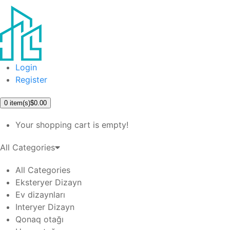
Login
Register
0
item(s)
$0.00
Your shopping cart is empty!
All Categories
All Categories
Eksteryer Dizayn
Ev dizaynları
Interyer Dizayn
Qonaq otağı