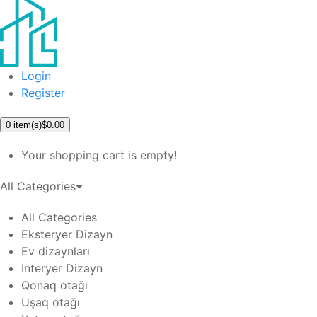
Login
Register
0
item(s)
$0.00
Your shopping cart is empty!
All Categories
All Categories
Eksteryer Dizayn
Ev dizaynları
Interyer Dizayn
Qonaq otağı
Uşaq otağı