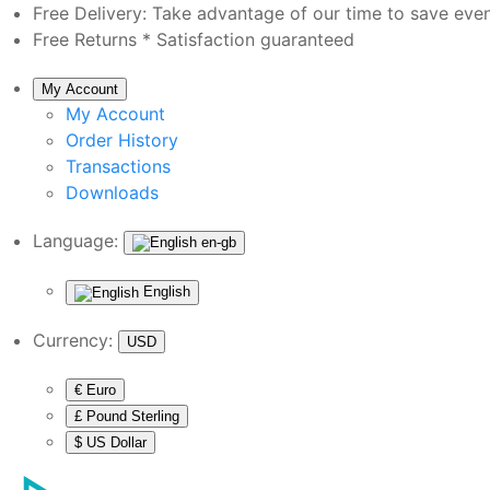
Free Delivery:
Take advantage of our time to save eve
Free Returns *
Satisfaction guaranteed
My Account
My Account
Order History
Transactions
Downloads
Language:
en-gb
English
Currency:
USD
€ Euro
£ Pound Sterling
$ US Dollar