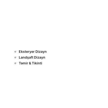
Layihələr
Sertifikatlar
Bizimlə Əlaqə
Interyer Dizayn
Eksteryer Dizayn
Landşaft Dizayn
Təmir & Tikinti