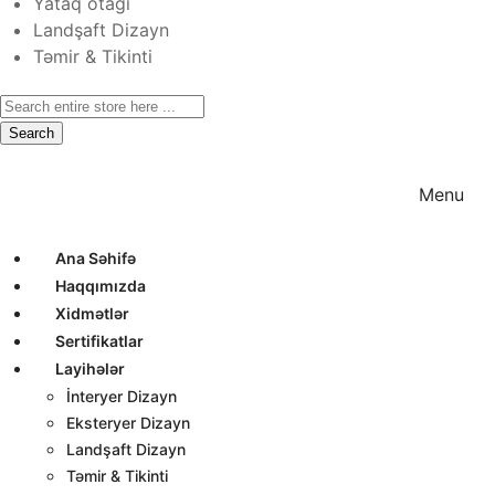
Yataq otağı
Landşaft Dizayn
Təmir & Tikinti
Search
Ana Səhifə
Haqqımızda
Xidmətlər
Menu
Ana Səhifə
Haqqımızda
Xidmətlər
Sertifikatlar
Layihələr
İnteryer Dizayn
Eksteryer Dizayn
Landşaft Dizayn
Təmir & Tikinti