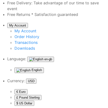
Free Delivery:
Take advantage of our time to save
event
Free Returns *
Satisfaction guaranteed
My Account
My Account
Order History
Transactions
Downloads
Language:
en-gb
English
Currency:
USD
€ Euro
£ Pound Sterling
$ US Dollar