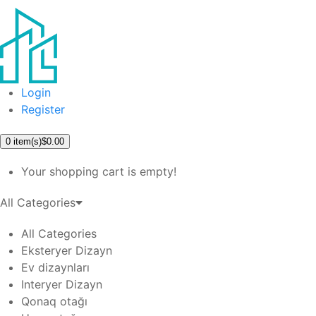
Login
Register
0
item(s)
$0.00
Your shopping cart is empty!
All Categories
All Categories
Eksteryer Dizayn
Ev dizaynları
Interyer Dizayn
Qonaq otağı