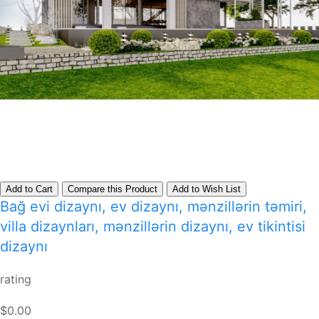
Add to Cart
Compare this Product
Add to Wish List
Bağ evi dizaynı, ev dizaynı, mənzillərin təmiri,
villa dizaynları, mənzillərin dizaynı, ev tikintisi
dizaynı
rating
$0.00