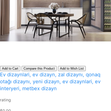
Add to Cart
Compare this Product
Add to Wish List
Ev dizaynlari, ev dizayn, zal dizaynı, qonaq
otağı dizaynı, yeni dizayn, ev dizaynlari, ev
interyeri, metbex dizayn
rating
$0.00