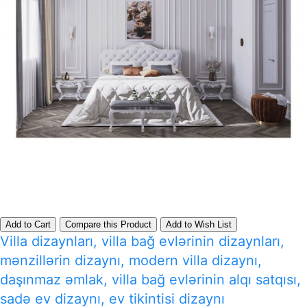
Add to Cart
Compare this Product
Add to Wish List
Villa dizaynları, villa bağ evlərinin dizaynları,
mənzillərin dizaynı, modern villa dizaynı,
daşınmaz əmlak, villa bağ evlərinin alqı satqısı,
sadə ev dizaynı, ev tikintisi dizaynı