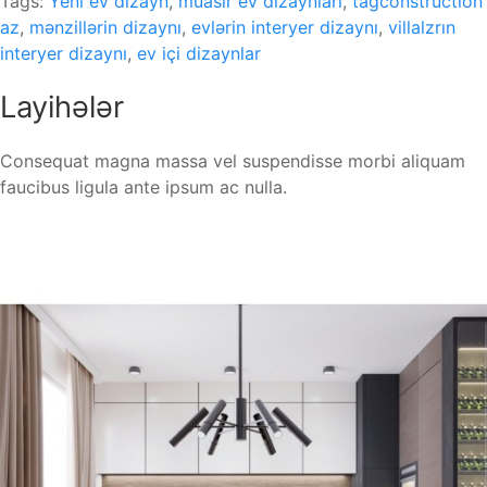
Tags:
Yeni ev dizayn
,
müasir ev dizaynları
,
tagconstruction
az
,
mənzillərin dizaynı
,
evlərin interyer dizaynı
,
villalzrın
interyer dizaynı
,
ev içi dizaynlar
Layihələr
Consequat magna massa vel suspendisse morbi aliquam
faucibus ligula ante ipsum ac nulla.