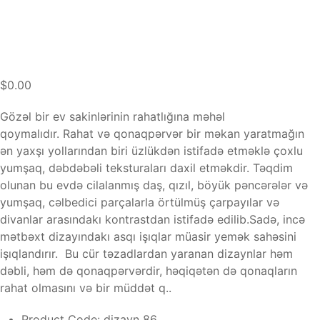
$0.00
Gözəl bir ev sakinlərinin rahatlığına məhəl
qoymalıdır. Rahat və qonaqpərvər bir məkan yaratmağın
ən yaxşı yollarından biri üzlükdən istifadə etməklə çoxlu
yumşaq, dəbdəbəli teksturaları daxil etməkdir. Təqdim
olunan bu evdə cilalanmış daş, qızıl, böyük pəncərələr və
yumşaq, cəlbedici parçalarla örtülmüş çarpayılar və
divanlar arasındakı kontrastdan istifadə edilib.Sadə, incə
mətbəxt dizayındakı asqı işıqlar müasir yemək sahəsini
işıqlandırır. Bu cür təzadlardan yaranan dizaynlar həm
dəbli, həm də qonaqpərvərdir, həqiqətən də qonaqların
rahat olmasını və bir müddət q..
Product Code:
dizayn 86