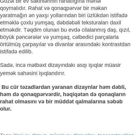
Gözəl bir ev sakinlərinin rahatlığına məhəl
qoymalıdır. Rahat və qonaqpərvər bir məkan
yaratmağın ən yaxşı yollarından biri üzlükdən istifadə
etməklə çoxlu yumşaq, dəbdəbəli teksturaları daxil
etməkdir. Təqdim olunan bu evdə cilalanmış daş, qızıl,
böyük pəncərələr və yumşaq, cəlbedici parçalarla
örtülmüş çarpayılar və divanlar arasındakı kontrastdan
istifadə edilib.
Sadə, incə mətbəxt dizayındakı asqı işıqlar müasir
yemək sahəsini işıqlandırır.
Bu cür təzadlardan yaranan dizaynlar həm dəbli,
həm də qonaqpərvərdir, həqiqətən də qonaqların
rahat olmasını və bir müddət qalmalarına səbəb
olur.