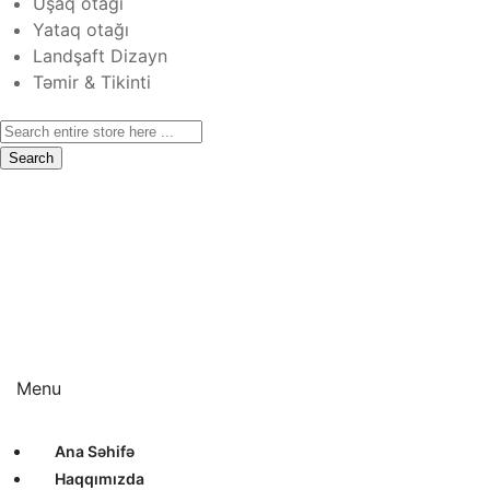
Uşaq otağı
Yataq otağı
Landşaft Dizayn
Təmir & Tikinti
Search
Ana Səhifə
Haqqımızda
Xidmətlər
Layihələr
Sertifikatlar
Bizimlə Əlaqə
Interyer Dizayn
Eksteryer Dizayn
Landşaft Dizayn
Təmir & Tikinti
Menu
Ana Səhifə
Haqqımızda