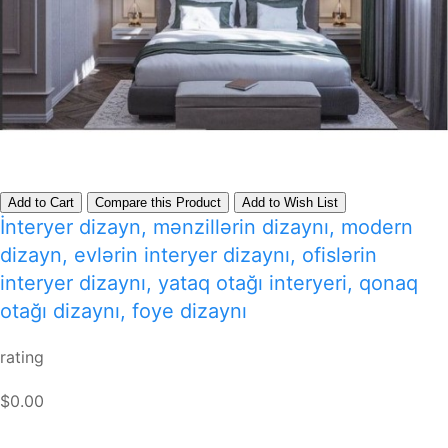
Add to Cart
Compare this Product
Add to Wish List
İnteryer dizayn, mənzillərin dizaynı, modern
dizayn, evlərin interyer dizaynı, ofislərin
interyer dizaynı, yataq otağı interyeri, qonaq
otağı dizaynı, foye dizaynı
rating
$0.00