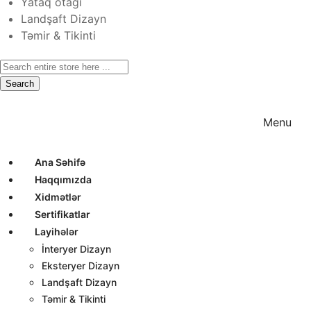
Yataq otağı
Landşaft Dizayn
Təmir & Tikinti
Search
Ana Səhifə
Haqqımızda
Xidmətlər
Menu
Ana Səhifə
Haqqımızda
Xidmətlər
Sertifikatlar
Layihələr
İnteryer Dizayn
Eksteryer Dizayn
Landşaft Dizayn
Təmir & Tikinti