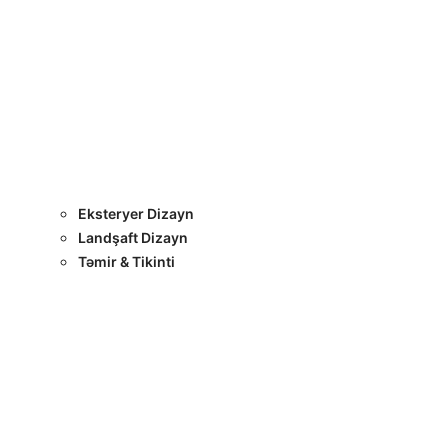
Layihələr
Sertifikatlar
Bizimlə Əlaqə
Interyer Dizayn
Eksteryer Dizayn
Landşaft Dizayn
Təmir & Tikinti