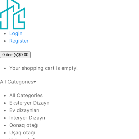
Login
Register
0
item(s)
$0.00
Your shopping cart is empty!
All Categories
All Categories
Eksteryer Dizayn
Ev dizaynları
Interyer Dizayn
Qonaq otağı
Uşaq otağı