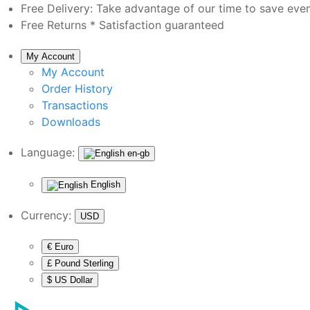
Free Delivery:
Take advantage of our time to save eve
Free Returns *
Satisfaction guaranteed
My Account
My Account
Order History
Transactions
Downloads
Language:
en-gb
English
Currency:
USD
€ Euro
£ Pound Sterling
$ US Dollar