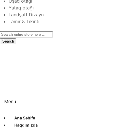
Uşaq otağı
Yataq otağı
Landşaft Dizayn
Təmir & Tikinti
Search
Ana Səhifə
Haqqımızda
Xidmətlər
Layihələr
Sertifikatlar
Bizimlə Əlaqə
Interyer Dizayn
Eksteryer Dizayn
Landşaft Dizayn
Təmir & Tikinti
Menu
Ana Səhifə
Haqqımızda