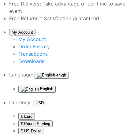
Free Delivery:
Take advantage of our time to save
event
Free Returns *
Satisfaction guaranteed
My Account
My Account
Order History
Transactions
Downloads
Language:
en-gb
English
Currency:
USD
€ Euro
£ Pound Sterling
$ US Dollar