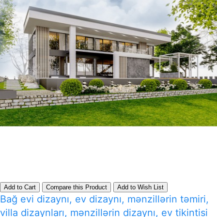
Add to Cart
Compare this Product
Add to Wish List
Bağ evi dizaynı, ev dizaynı, mənzillərin təmiri,
villa dizaynları, mənzillərin dizaynı, ev tikintisi