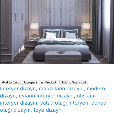
Add to Cart
Compare this Product
Add to Wish List
İnteryer dizayn, mənzillərin dizaynı, modern
dizayn, evlərin interyer dizaynı, ofislərin
interyer dizaynı, yataq otağı interyeri, qonaq
otağı dizaynı, foye dizaynı