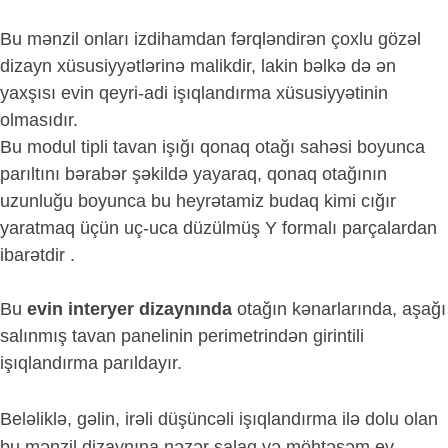
Bu mənzil onları izdihamdan fərqləndirən çoxlu gözəl
dizayn xüsusiyyətlərinə malikdir, lakin bəlkə də ən
yaxşısı evin qeyri-adi işıqlandırma xüsusiyyətinin
olmasıdır.
Bu modul tipli tavan işığı qonaq
otağı
sahəsi boyunca
parıltını bərabər şəkildə yayaraq, qonaq otağının
uzunluğu boyunca bu heyrətamiz budaq kimi cığır
yaratmaq üçün uç-uca düzülmüş Y formalı parçalardan
ibarətdir .
Bu
evin interyer dizaynında
o
tağın kənarlarında,
aşağı
salınmış tavan panelinin perimetrindən girintili
işıqlandırma parıldayır.
Beləliklə, gəlin, irəli düşüncəli işıqlandırma ilə dolu olan
bu mənzil dizaynına nəzər salaq və möhtəşəm ev