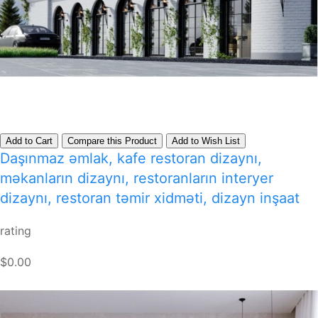
Add to Cart
Compare this Product
Add to Wish List
Daşınmaz əmlak, kafe restoran dizaynı,
məkanların dizaynı, restoranların interyer
dizaynı, restoran təmir xidməti, dizayn inşaat
rating
$0.00