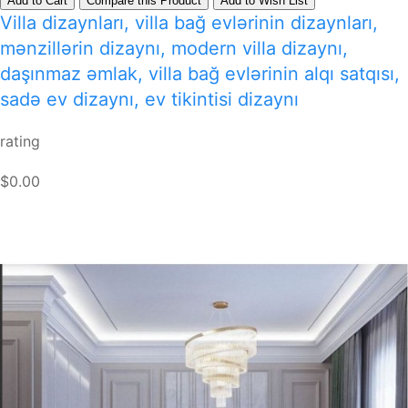
Add to Cart
Compare this Product
Add to Wish List
Villa dizaynları, villa bağ evlərinin dizaynları,
mənzillərin dizaynı, modern villa dizaynı,
daşınmaz əmlak, villa bağ evlərinin alqı satqısı,
sadə ev dizaynı, ev tikintisi dizaynı
rating
$0.00