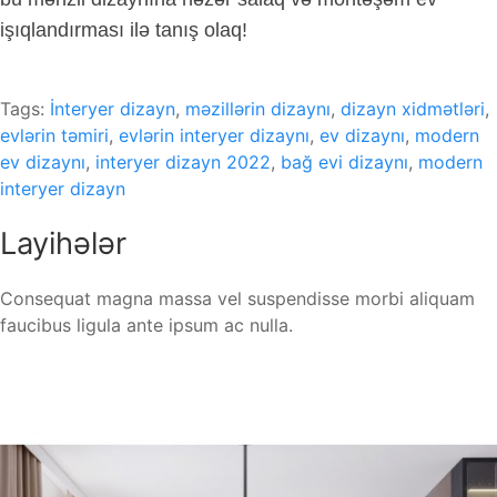
işıqlandırması ilə tanış olaq!
Tags:
İnteryer dizayn
,
məzillərin dizaynı
,
dizayn xidmətləri
,
evlərin təmiri
,
evlərin interyer dizaynı
,
ev dizaynı
,
modern
ev dizaynı
,
interyer dizayn 2022
,
bağ evi dizaynı
,
modern
interyer dizayn
Layihələr
Consequat magna massa vel suspendisse morbi aliquam
faucibus ligula ante ipsum ac nulla.