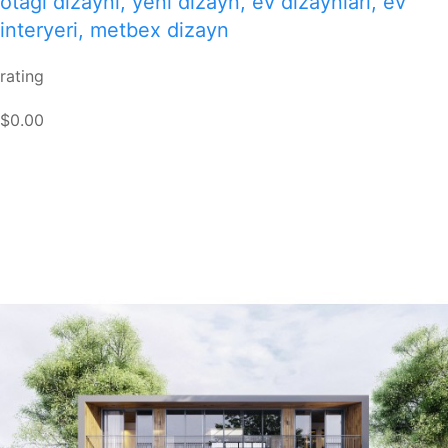
otağı dizaynı, yeni dizayn, ev dizaynlari, ev
interyeri, metbex dizayn
rating
$0.00