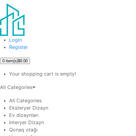
Login
Register
0
item(s)
$0.00
Your shopping cart is empty!
All Categories
All Categories
Eksteryer Dizayn
Ev dizaynları
Interyer Dizayn
Qonaq otağı