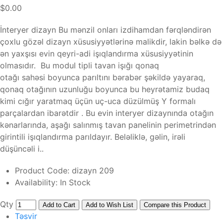
$0.00
İnteryer dizayn Bu mənzil onları izdihamdan fərqləndirən
çoxlu gözəl dizayn xüsusiyyətlərinə malikdir, lakin bəlkə də
ən yaxşısı evin qeyri-adi işıqlandırma xüsusiyyətinin
olmasıdır. Bu modul tipli tavan işığı qonaq
otağı sahəsi boyunca parıltını bərabər şəkildə yayaraq,
qonaq otağının uzunluğu boyunca bu heyrətamiz budaq
kimi cığır yaratmaq üçün uç-uca düzülmüş Y formalı
parçalardan ibarətdir . Bu evin interyer dizaynında otağın
kənarlarında, aşağı salınmış tavan panelinin perimetrindən
girintili işıqlandırma parıldayır. Beləliklə, gəlin, irəli
düşüncəli i..
Product Code:
dizayn 209
Availability:
In Stock
Qty
Add to Cart
Add to Wish List
Compare this Product
Təsvir