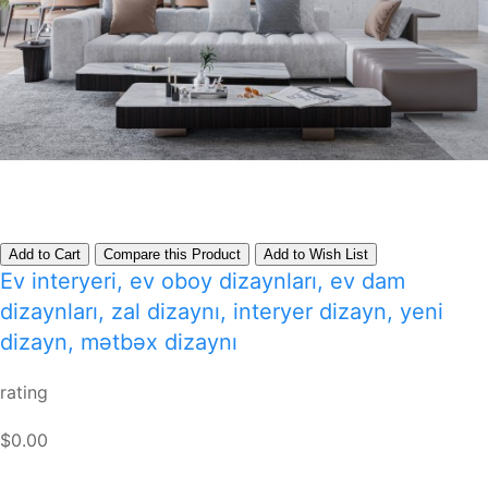
Add to Cart
Compare this Product
Add to Wish List
Ev interyeri, ev oboy dizaynları, ev dam
dizaynları, zal dizaynı, interyer dizayn, yeni
dizayn, mətbəx dizaynı
rating
$0.00