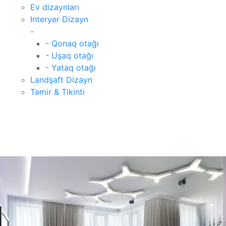
Ev dizaynları
Interyer Dizayn
-
- Qonaq otağı
- Uşaq otağı
- Yataq otağı
Landşaft Dizayn
Təmir & Tikinti