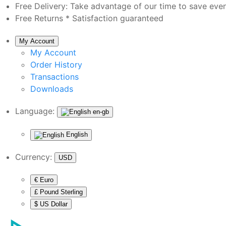
Free Delivery:
Take advantage of our time to save eve
Free Returns *
Satisfaction guaranteed
My Account
My Account
Order History
Transactions
Downloads
Language:
en-gb
English
Currency:
USD
€ Euro
£ Pound Sterling
$ US Dollar