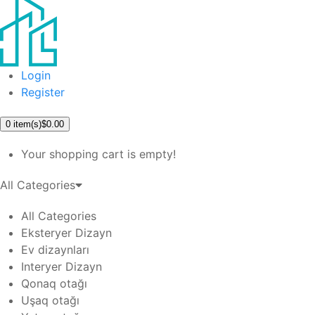
Login
Register
0
item(s)
$0.00
Your shopping cart is empty!
All Categories
All Categories
Eksteryer Dizayn
Ev dizaynları
Interyer Dizayn
Qonaq otağı
Uşaq otağı