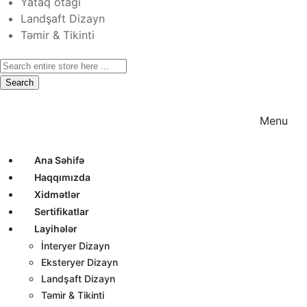
Yataq otağı
Landşaft Dizayn
Təmir & Tikinti
Search
Ana Səhifə
Haqqımızda
Xidmətlər
Menu
Ana Səhifə
Haqqımızda
Xidmətlər
Sertifikatlar
Layihələr
İnteryer Dizayn
Eksteryer Dizayn
Landşaft Dizayn
Təmir & Tikinti