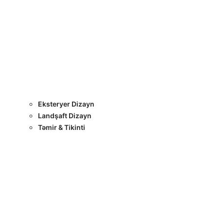
Layihələr
Sertifikatlar
Bizimlə Əlaqə
Interyer Dizayn
Eksteryer Dizayn
Landşaft Dizayn
Təmir & Tikinti