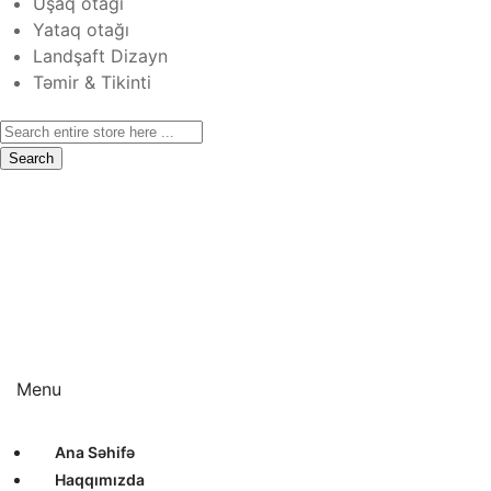
Uşaq otağı
Yataq otağı
Landşaft Dizayn
Təmir & Tikinti
Search
Ana Səhifə
Haqqımızda
Xidmətlər
Layihələr
Sertifikatlar
Bizimlə Əlaqə
Interyer Dizayn
Eksteryer Dizayn
Landşaft Dizayn
Təmir & Tikinti
Menu
Ana Səhifə
Haqqımızda