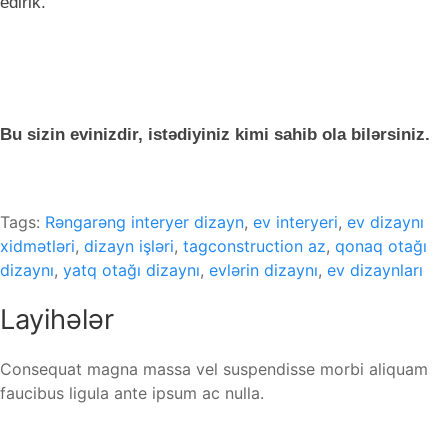
edirik.
Bu sizin evinizdir, istədiyiniz kimi sahib ola bilərsiniz.
Tags:
Rəngarəng interyer dizayn
,
ev interyeri
,
ev dizaynı
xidmətləri
,
dizayn işləri
,
tagconstruction az
,
qonaq otağı
dizaynı
,
yatq otağı dizaynı
,
evlərin dizaynı
,
ev dizaynları
Layihələr
Consequat magna massa vel suspendisse morbi aliquam
faucibus ligula ante ipsum ac nulla.