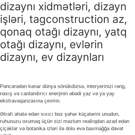
dizaynı xidmətləri, dizayn
işləri, tagconstruction az,
qonaq otağı dizaynı, yatq
otağı dizaynı, evlərin
dizaynı, ev dizaynları
Pəncərədən kənar dünya sönükdürsə, interyerinizi rəng,
naxış və canlandırıcı enerjinin əbədi yaz və ya yay
ekstravaqanzasına çevirin.
Ətrafı əhatə edən sıxıcı boz şəhər küçələrini unudun,
ruhunuzu oxumaq üçün sizi məzlum reallıqdan azad edən
çiçəklər və botanika izləri ilə dolu evə baxmağğa dəvət