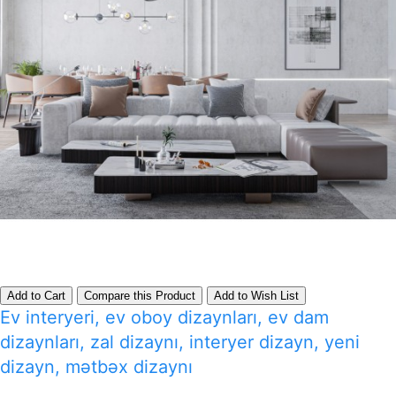
Add to Cart
Compare this Product
Add to Wish List
Ev interyeri, ev oboy dizaynları, ev dam
dizaynları, zal dizaynı, interyer dizayn, yeni
dizayn, mətbəx dizaynı