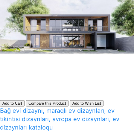
Add to Cart
Compare this Product
Add to Wish List
Bağ evi dizaynı, maraqlı ev dizaynları, ev
tikintisi dizaynları, avropa ev dizaynları, ev
dizaynları kataloqu