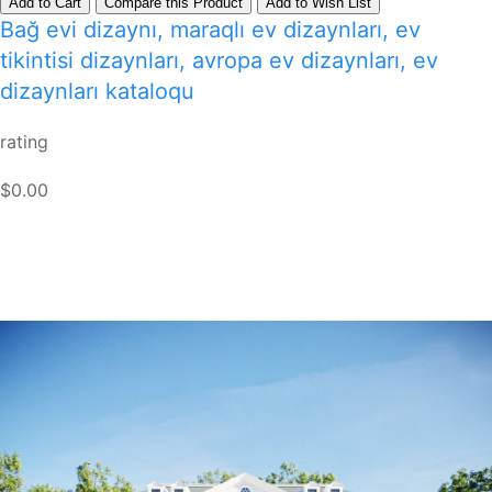
Add to Cart
Compare this Product
Add to Wish List
Bağ evi dizaynı, maraqlı ev dizaynları, ev
tikintisi dizaynları, avropa ev dizaynları, ev
dizaynları kataloqu
rating
$0.00