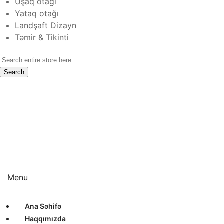
Uşaq otağı
Yataq otağı
Landşaft Dizayn
Təmir & Tikinti
Search
Ana Səhifə
Haqqımızda
Xidmətlər
Layihələr
Sertifikatlar
Bizimlə Əlaqə
Interyer Dizayn
Eksteryer Dizayn
Landşaft Dizayn
Təmir & Tikinti
Menu
Ana Səhifə
Haqqımızda