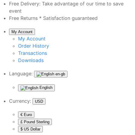
Free Delivery:
Take advantage of our time to save
event
Free Returns *
Satisfaction guaranteed
My Account
My Account
Order History
Transactions
Downloads
Language:
en-gb
English
Currency:
USD
€ Euro
£ Pound Sterling
$ US Dollar