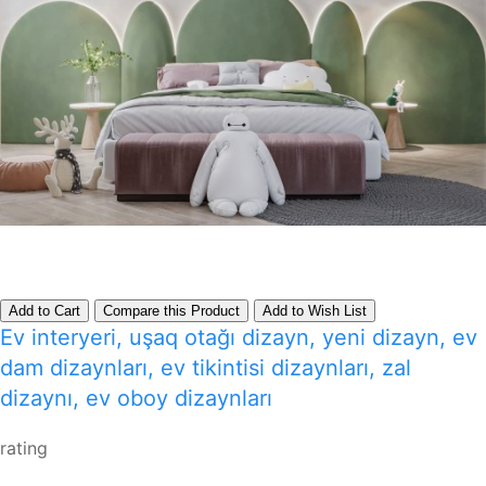
Add to Cart
Compare this Product
Add to Wish List
Ev interyeri, uşaq otağı dizayn, yeni dizayn, ev
dam dizaynları, ev tikintisi dizaynları, zal
dizaynı, ev oboy dizaynları
rating