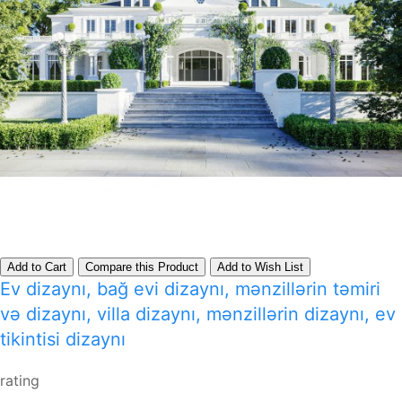
Add to Cart
Compare this Product
Add to Wish List
Ev dizaynı, bağ evi dizaynı, mənzillərin təmiri
və dizaynı, villa dizaynı, mənzillərin dizaynı, ev
tikintisi dizaynı
rating