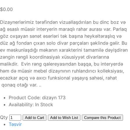
$0.00
Dizaynerlərimiz tərəfindən vizuallaşdırılan bu dinc boz və
ağ əsaslı müasir interyerin maraqlı rahar aurası var. Parlaq
göz oxşayan sənət əsərləri tək başına heykəltəraşlıq və
düz ağ fondan çıxan solo divar parçaları şəklində gəlir. Bu
ev məskunlaşdığı məkanın xarakterini tamamilə dəyişdirən
zəngin rəngli koordinasiyalı xüsusiyyət divarlarına
malikdir. Evin rəng qalereyasından başqa, bu interyerdə
həm də müasir mebel dizaynının ruhlandırıcı kolleksiyası,
ecazkar açıq və axıcı funksional yaşayış sahəsi, rahat
qonaq otağı var. ..
Product Code:
dizayn 173
Availability:
In Stock
Qty
Add to Cart
Add to Wish List
Compare this Product
Təsvir