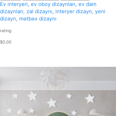
Ev interyeri, ev oboy dizaynları, ev dam
dizaynları, zal dizaynı, interyer dizayn, yeni
dizayn, mətbəx dizaynı
rating
$0.00