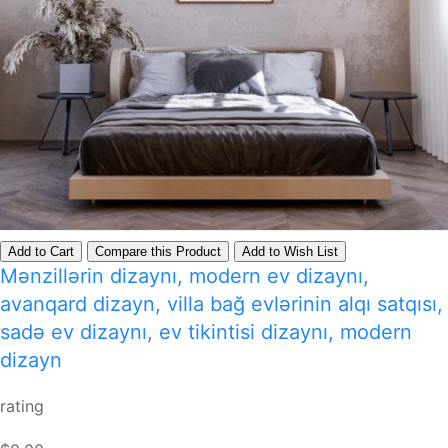
Add to Cart
Compare this Product
Add to Wish List
Mənzillərin dizaynı, modern ev dizaynı,
avanqard dizayn, villa bağ evlərinin alqı satqısı,
sadə ev dizaynı, ev tikintisi dizaynı, modern
dizayn
rating