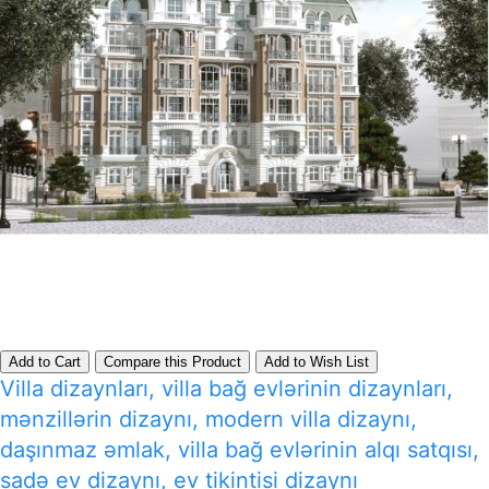
Add to Cart
Compare this Product
Add to Wish List
Villa dizaynları, villa bağ evlərinin dizaynları,
mənzillərin dizaynı, modern villa dizaynı,
daşınmaz əmlak, villa bağ evlərinin alqı satqısı,
sadə ev dizaynı, ev tikintisi dizaynı