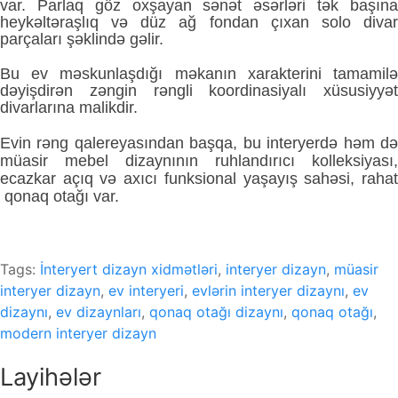
var. Parlaq göz oxşayan sənət əsərləri tək başına
heykəltəraşlıq və düz ağ fondan çıxan solo divar
parçaları şəklində gəlir.
Bu ev məskunlaşdığı məkanın xarakterini tamamilə
dəyişdirən zəngin rəngli koordinasiyalı xüsusiyyət
divarlarına malikdir.
Evin rəng qalereyasından başqa, bu interyerdə həm də
müasir mebel dizaynının ruhlandırıcı kolleksiyası,
ecazkar açıq və axıcı funksional yaşayış sahəsi, rahat
qonaq otağı var.
Tags:
İnteryert dizayn xidmətləri
,
interyer dizayn
,
müasir
interyer dizayn
,
ev interyeri
,
evlərin interyer dizaynı
,
ev
dizaynı
,
ev dizaynları
,
qonaq otağı dizaynı
,
qonaq otağı
,
modern interyer dizayn
Layihələr