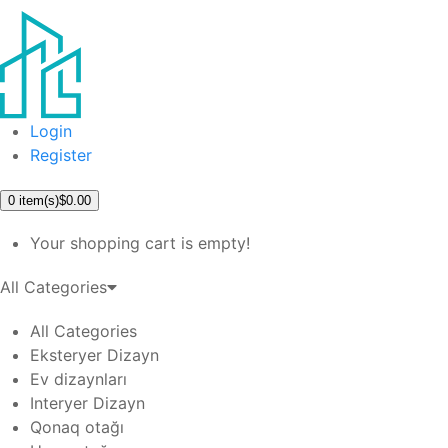
Login
Register
0
item(s)
$0.00
Your shopping cart is empty!
All Categories
All Categories
Eksteryer Dizayn
Ev dizaynları
Interyer Dizayn
Qonaq otağı