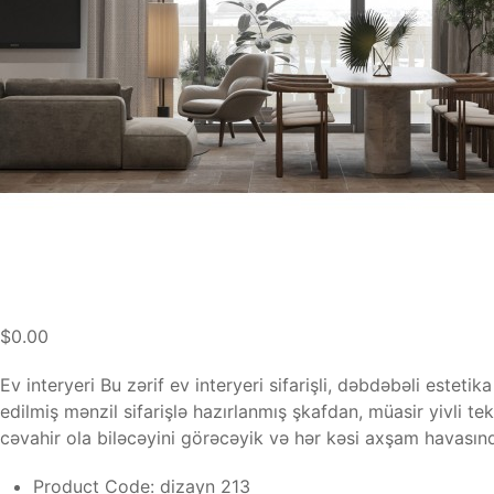
$0.00
Ev interyeri Bu zərif ev interyeri sifarişli, dəbdəbəli este
edilmiş mənzil sifarişlə hazırlanmış şkafdan, müasir yivli t
cəvahir ola biləcəyini görəcəyik və hər kəsi axşam havasınd
Product Code:
dizayn 213