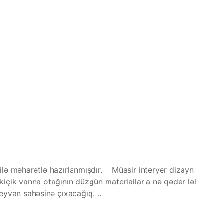
ə ilə məharətlə hazırlanmışdır. Müasir interyer dizayn
 kiçik vanna otağının düzgün materiallarla nə qədər ləl-
eyvan sahəsinə çıxacağıq. ..