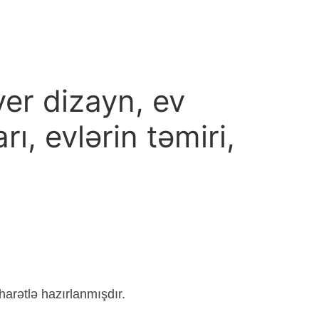
yer dizayn, ev
rı, evlərin təmiri,
harətlə hazırlanmışdır.