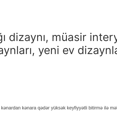
ğı dizaynı, müasir inter
ynları, yeni ev dizaynla
n kənardan kənara qədər yüksək keyfiyyətli bitirmə ilə mə