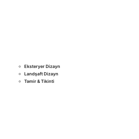
Layihələr
Sertifikatlar
Bizimlə Əlaqə
Interyer Dizayn
Eksteryer Dizayn
Landşaft Dizayn
Təmir & Tikinti