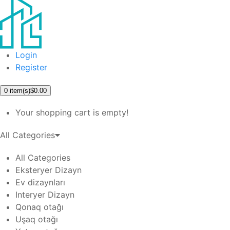
Login
Register
0
item(s)
$0.00
Your shopping cart is empty!
All Categories
All Categories
Eksteryer Dizayn
Ev dizaynları
Interyer Dizayn
Qonaq otağı
Uşaq otağı