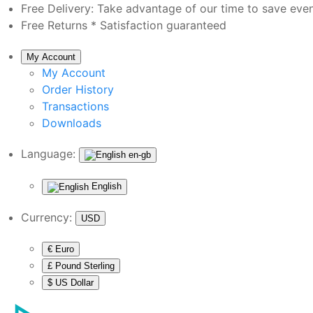
Free Delivery:
Take advantage of our time to save eve
Free Returns *
Satisfaction guaranteed
My Account
My Account
Order History
Transactions
Downloads
Language:
en-gb
English
Currency:
USD
€ Euro
£ Pound Sterling
$ US Dollar