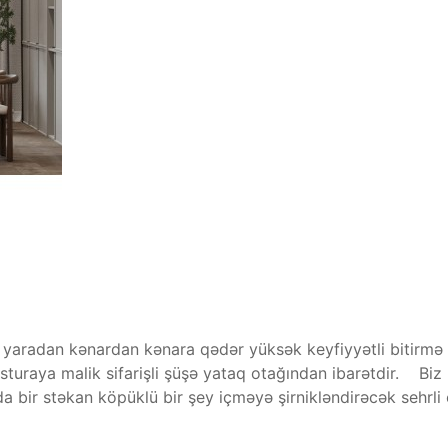
tika yaradan kənardan kənara qədər yüksək keyfiyyətli bitirm
eksturaya malik sifarişli şüşə yataq otağından ibarətdir. Biz
a bir stəkan köpüklü bir şey içməyə şirnikləndirəcək sehrli 