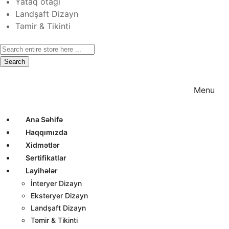
Yataq otağı
Landşaft Dizayn
Təmir & Tikinti
Search
Ana Səhifə
Haqqımızda
Xidmətlər
Menu
Ana Səhifə
Haqqımızda
Xidmətlər
Sertifikatlar
Layihələr
İnteryer Dizayn
Eksteryer Dizayn
Landşaft Dizayn
Təmir & Tikinti