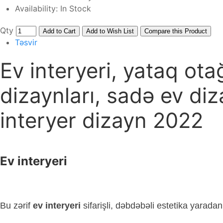
Availability:
In Stock
Qty
Add to Cart
Add to Wish List
Compare this Product
Təsvir
Ev interyeri, yataq ota
dizaynları, sadə ev diza
interyer dizayn 2022
Ev interyeri
Bu zərif
ev interyeri
sifarişli, dəbdəbəli estetika yarada