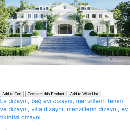
Add to Cart
Compare this Product
Add to Wish List
Ev dizaynı, bağ evi dizaynı, mənzillərin təmiri
və dizaynı, villa dizaynı, mənzillərin dizaynı, ev
tikintisi dizaynı