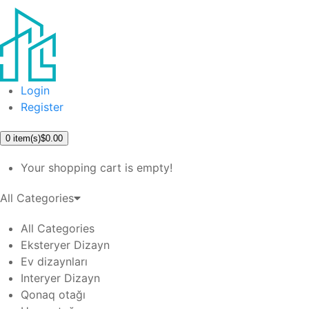
Login
Register
0
item(s)
$0.00
Your shopping cart is empty!
All Categories
All Categories
Eksteryer Dizayn
Ev dizaynları
Interyer Dizayn
Qonaq otağı