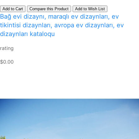
Add to Cart
Compare this Product
Add to Wish List
Bağ evi dizaynı, maraqlı ev dizaynları, ev
tikintisi dizaynları, avropa ev dizaynları, ev
dizaynları kataloqu
rating
$0.00