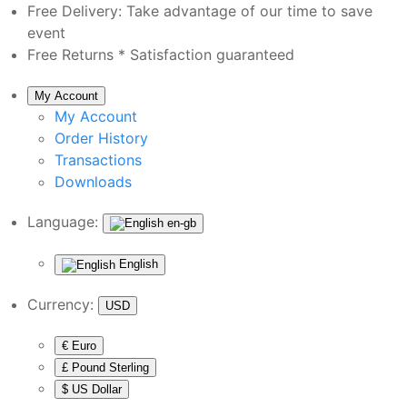
Free Delivery:
Take advantage of our time to save
event
Free Returns *
Satisfaction guaranteed
My Account
My Account
Order History
Transactions
Downloads
Language:
en-gb
English
Currency:
USD
€ Euro
£ Pound Sterling
$ US Dollar