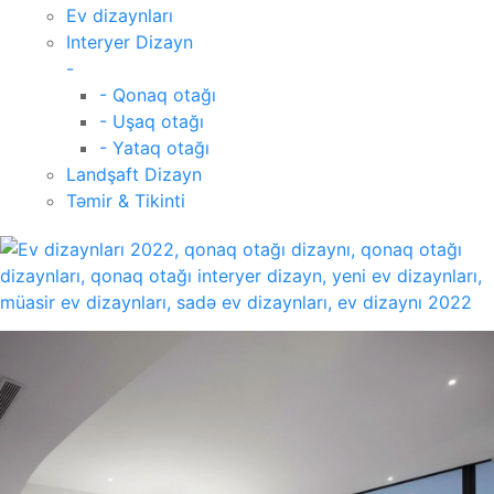
Ev dizaynları
Interyer Dizayn
-
- Qonaq otağı
- Uşaq otağı
- Yataq otağı
Landşaft Dizayn
Təmir & Tikinti