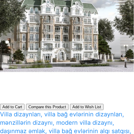
Add to Cart
Compare this Product
Add to Wish List
Villa dizaynları, villa bağ evlərinin dizaynları,
mənzillərin dizaynı, modern villa dizaynı,
daşınmaz əmlak, villa bağ evlərinin alqı satqısı,