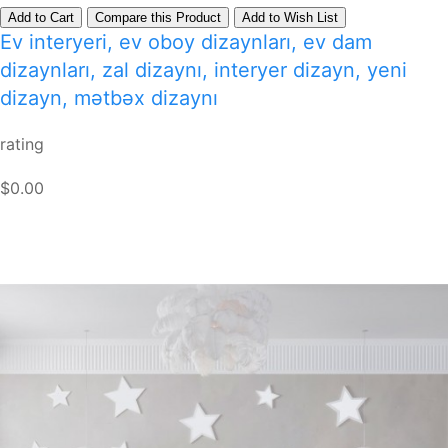
Add to Cart
Compare this Product
Add to Wish List
Ev interyeri, ev oboy dizaynları, ev dam
dizaynları, zal dizaynı, interyer dizayn, yeni
dizayn, mətbəx dizaynı
rating
$0.00