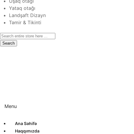
Uşaq otağı
Yataq otağı
Landşaft Dizayn
Təmir & Tikinti
Search
Ana Səhifə
Haqqımızda
Xidmətlər
Layihələr
Sertifikatlar
Bizimlə Əlaqə
Interyer Dizayn
Eksteryer Dizayn
Landşaft Dizayn
Təmir & Tikinti
Menu
Ana Səhifə
Haqqımızda