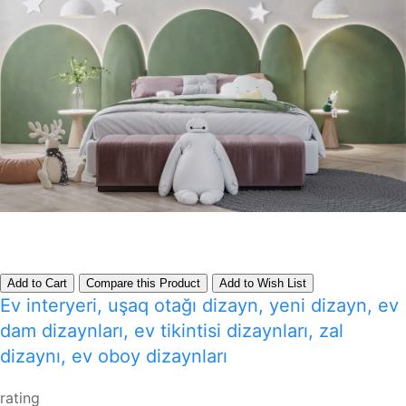
Add to Cart
Compare this Product
Add to Wish List
Ev interyeri, uşaq otağı dizayn, yeni dizayn, ev
dam dizaynları, ev tikintisi dizaynları, zal
dizaynı, ev oboy dizaynları
rating