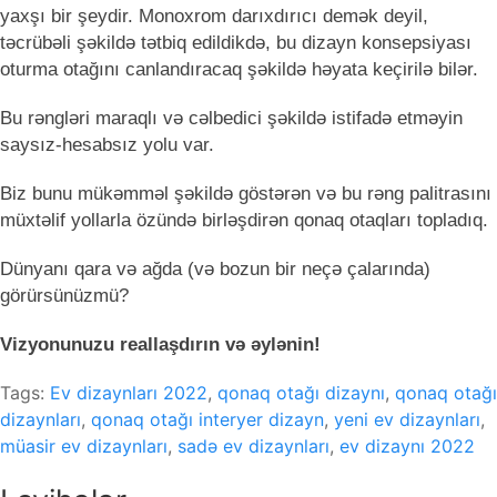
yaxşı bir şeydir. Monoxrom darıxdırıcı demək deyil,
təcrübəli şəkildə tətbiq edildikdə, bu dizayn konsepsiyası
oturma otağını canlandıracaq şəkildə həyata keçirilə bilər.
Bu rəngləri maraqlı və cəlbedici şəkildə istifadə etməyin
saysız-hesabsız yolu var.
Biz bunu mükəmməl şəkildə göstərən və bu rəng palitrasını
müxtəlif yollarla özündə birləşdirən qonaq otaqları topladıq.
Dünyanı qara və ağda (və bozun bir neçə çalarında)
görürsünüzmü?
Vizyonunuzu reallaşdırın və əylənin!
Tags:
Ev dizaynları 2022
,
qonaq otağı dizaynı
,
qonaq otağı
dizaynları
,
qonaq otağı interyer dizayn
,
yeni ev dizaynları
,
müasir ev dizaynları
,
sadə ev dizaynları
,
ev dizaynı 2022