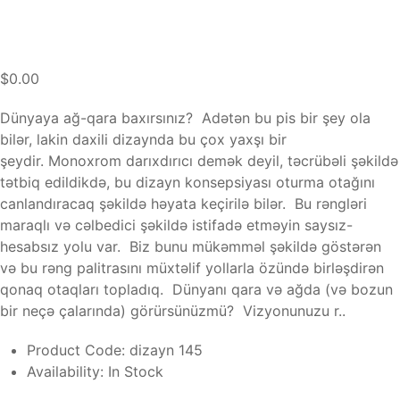
$0.00
Dünyaya ağ-qara baxırsınız? Adətən bu pis bir şey ola
bilər, lakin daxili dizaynda bu çox yaxşı bir
şeydir. Monoxrom darıxdırıcı demək deyil, təcrübəli şəkildə
tətbiq edildikdə, bu dizayn konsepsiyası oturma otağını
canlandıracaq şəkildə həyata keçirilə bilər. Bu rəngləri
maraqlı və cəlbedici şəkildə istifadə etməyin saysız-
hesabsız yolu var. Biz bunu mükəmməl şəkildə göstərən
və bu rəng palitrasını müxtəlif yollarla özündə birləşdirən
qonaq otaqları topladıq. Dünyanı qara və ağda (və bozun
bir neçə çalarında) görürsünüzmü? Vizyonunuzu r..
Product Code:
dizayn 145
Availability:
In Stock