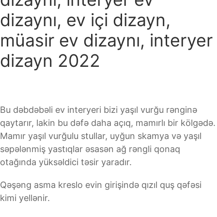
dizaynı, ev içi dizayn,
müasir ev dizaynı, interyer
dizayn 2022
Bu dəbdəbəli ev interyeri bizi yaşıl vurğu rənginə
qaytarır, lakin bu dəfə daha açıq, mamırlı bir kölgədə.
Mamır yaşıl vurğulu stullar, uyğun skamya və yaşıl
səpələnmiş yastıqlar əsasən ağ rəngli qonaq
otağında yüksəldici təsir yaradır.
Qəşəng asma kreslo evin girişində qızıl quş qəfəsi
kimi yellənir.