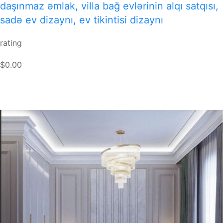
daşınmaz əmlak, villa bağ evlərinin alqı satqısı,
sadə ev dizaynı, ev tikintisi dizaynı
rating
$0.00