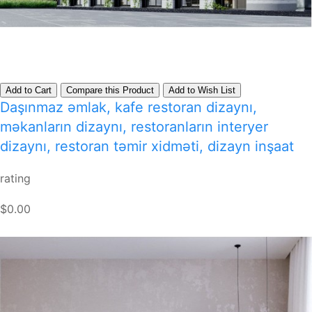
Add to Cart
Compare this Product
Add to Wish List
Daşınmaz əmlak, kafe restoran dizaynı,
məkanların dizaynı, restoranların interyer
dizaynı, restoran təmir xidməti, dizayn inşaat
rating
$0.00