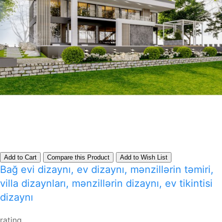
Add to Cart
Compare this Product
Add to Wish List
Bağ evi dizaynı, ev dizaynı, mənzillərin təmiri,
villa dizaynları, mənzillərin dizaynı, ev tikintisi
dizaynı
rating