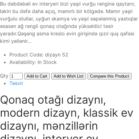
Bu dəbdəbəli ev interyeri bizi yaşıl vurğu rənginə qaytarır,
lakin bu dəfə daha açıq, mamırlı bir kölgədə. Mamır yaşıl
vurğulu stullar, uyğun skamya və yaşıl səpələnmiş yastıqlar
əsasən ağ rəngli qonaq otağında yüksəldici təsir
yaradır.Qəşəng asma kreslo evin girişində qızıl quş qəfəsi
kimi yellənir...
Product Code:
dizayn 52
Availability:
In Stock
Qty
Add to Cart
Add to Wish List
Compare this Product
Təsvir
Qonaq otağı dizaynı,
modern dizayn, klassik ev
dizaynı, mənzillərin
dizaynı, interyer ev