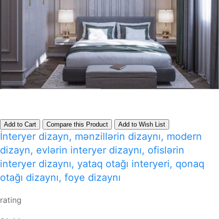
Add to Cart
Compare this Product
Add to Wish List
İnteryer dizayn, mənzillərin dizaynı, modern
dizayn, evlərin interyer dizaynı, ofislərin
interyer dizaynı, yataq otağı interyeri, qonaq
otağı dizaynı, foye dizaynı
rating