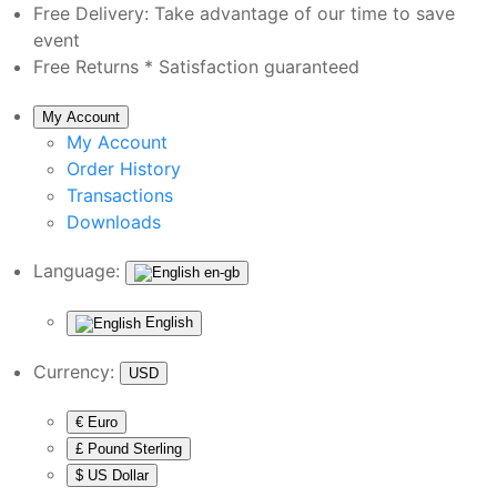
Free Delivery:
Take advantage of our time to save
event
Free Returns *
Satisfaction guaranteed
My Account
My Account
Order History
Transactions
Downloads
Language:
en-gb
English
Currency:
USD
€ Euro
£ Pound Sterling
$ US Dollar