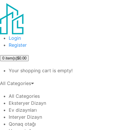
Login
Register
0
item(s)
$0.00
Your shopping cart is empty!
All Categories
All Categories
Eksteryer Dizayn
Ev dizaynları
Interyer Dizayn
Qonaq otağı