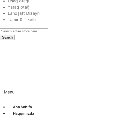
Uşaq otağı
Yataq otağı
Landşaft Dizayn
Təmir & Tikinti
Search
Ana Səhifə
Haqqımızda
Xidmətlər
Layihələr
Sertifikatlar
Bizimlə Əlaqə
Interyer Dizayn
Eksteryer Dizayn
Landşaft Dizayn
Təmir & Tikinti
Menu
Ana Səhifə
Haqqımızda