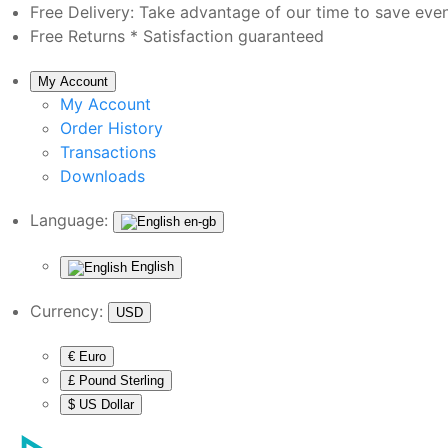
Free Delivery:
Take advantage of our time to save eve
Free Returns *
Satisfaction guaranteed
My Account
My Account
Order History
Transactions
Downloads
Language:
en-gb
English
Currency:
USD
€ Euro
£ Pound Sterling
$ US Dollar