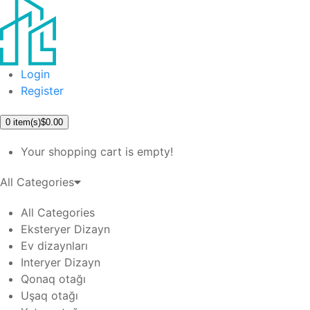
Login
Register
0
item(s)
$0.00
Your shopping cart is empty!
All Categories
All Categories
Eksteryer Dizayn
Ev dizaynları
Interyer Dizayn
Qonaq otağı
Uşaq otağı