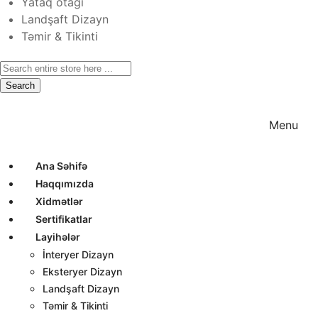
Yataq otağı
Landşaft Dizayn
Təmir & Tikinti
Search
Ana Səhifə
Haqqımızda
Xidmətlər
Menu
Ana Səhifə
Haqqımızda
Xidmətlər
Sertifikatlar
Layihələr
İnteryer Dizayn
Eksteryer Dizayn
Landşaft Dizayn
Təmir & Tikinti