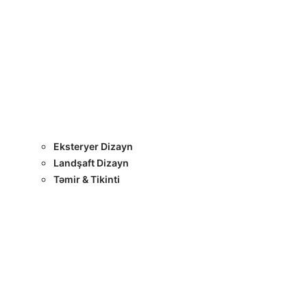
Layihələr
Sertifikatlar
Bizimlə Əlaqə
Interyer Dizayn
Eksteryer Dizayn
Landşaft Dizayn
Təmir & Tikinti