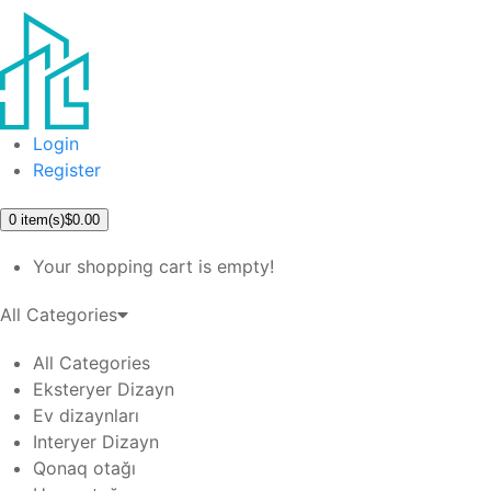
Login
Register
0
item(s)
$0.00
Your shopping cart is empty!
All Categories
All Categories
Eksteryer Dizayn
Ev dizaynları
Interyer Dizayn
Qonaq otağı