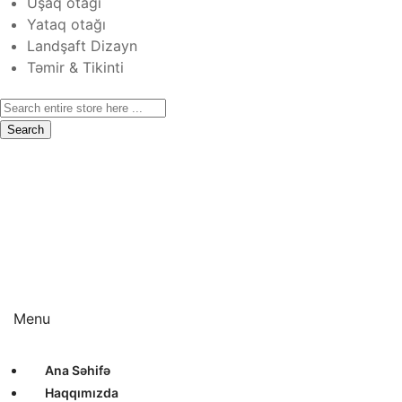
Uşaq otağı
Yataq otağı
Landşaft Dizayn
Təmir & Tikinti
Search
Ana Səhifə
Haqqımızda
Xidmətlər
Layihələr
Sertifikatlar
Bizimlə Əlaqə
Interyer Dizayn
Eksteryer Dizayn
Landşaft Dizayn
Təmir & Tikinti
Menu
Ana Səhifə
Haqqımızda