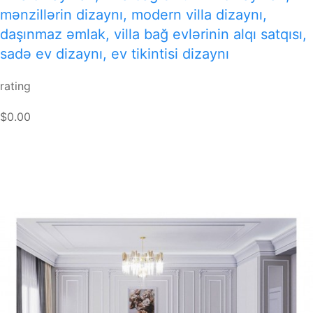
mənzillərin dizaynı, modern villa dizaynı,
daşınmaz əmlak, villa bağ evlərinin alqı satqısı,
sadə ev dizaynı, ev tikintisi dizaynı
rating
$0.00