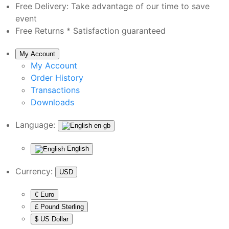
Free Delivery:
Take advantage of our time to save
event
Free Returns *
Satisfaction guaranteed
My Account
My Account
Order History
Transactions
Downloads
Language:
en-gb
English
Currency:
USD
€ Euro
£ Pound Sterling
$ US Dollar