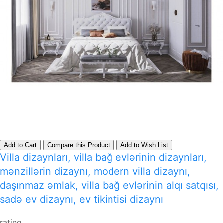
Add to Cart
Compare this Product
Add to Wish List
Villa dizaynları, villa bağ evlərinin dizaynları,
mənzillərin dizaynı, modern villa dizaynı,
daşınmaz əmlak, villa bağ evlərinin alqı satqısı,
sadə ev dizaynı, ev tikintisi dizaynı
rating