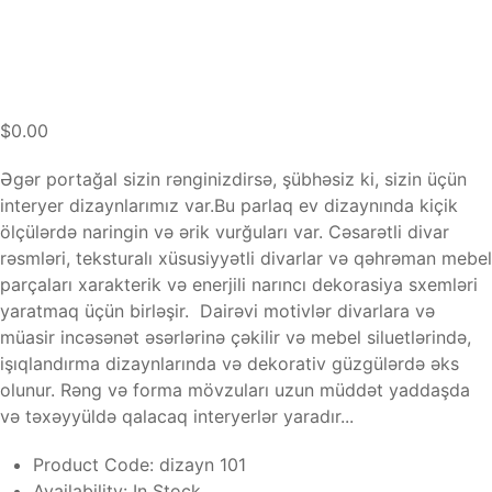
$0.00
Əgər portağal sizin rənginizdirsə, şübhəsiz ki, sizin üçün
interyer dizaynlarımız var.Bu parlaq ev dizaynında kiçik
ölçülərdə naringin və ərik vurğuları var. Cəsarətli divar
rəsmləri, teksturalı xüsusiyyətli divarlar və qəhrəman mebel
parçaları xarakterik və enerjili narıncı dekorasiya sxemləri
yaratmaq üçün birləşir. Dairəvi motivlər divarlara və
müasir incəsənət əsərlərinə çəkilir və mebel siluetlərində,
işıqlandırma dizaynlarında və dekorativ güzgülərdə əks
olunur. Rəng və forma mövzuları uzun müddət yaddaşda
və təxəyyüldə qalacaq interyerlər yaradır...
Product Code:
dizayn 101
Availability:
In Stock