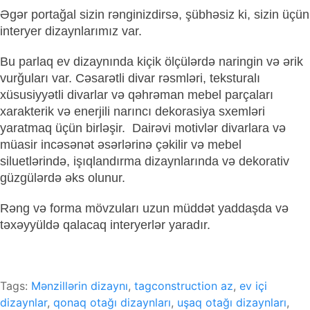
Əgər portağal sizin rənginizdirsə, şübhəsiz ki, sizin üçün
interyer dizaynlarımız var.
Bu parlaq ev dizaynında kiçik ölçülərdə naringin və ərik
vurğuları var. Cəsarətli divar rəsmləri, teksturalı
xüsusiyyətli divarlar və qəhrəman mebel parçaları
xarakterik və enerjili narıncı dekorasiya sxemləri
yaratmaq üçün birləşir. Dairəvi motivlər divarlara və
müasir incəsənət əsərlərinə çəkilir və mebel
siluetlərində, işıqlandırma dizaynlarında və dekorativ
güzgülərdə əks olunur.
Rəng və forma mövzuları uzun müddət yaddaşda və
təxəyyüldə qalacaq interyerlər yaradır.
Tags:
Mənzillərin dizaynı
,
tagconstruction az
,
ev içi
dizaynlar
,
qonaq otağı dizaynları
,
uşaq otağı dizaynları
,