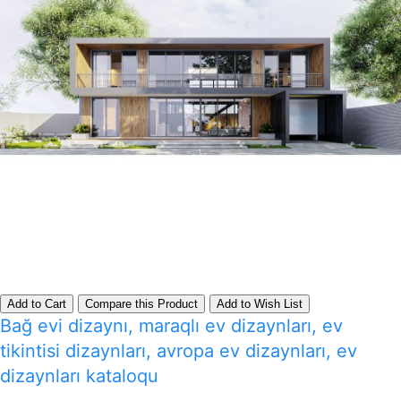
Add to Cart
Compare this Product
Add to Wish List
Bağ evi dizaynı, maraqlı ev dizaynları, ev
tikintisi dizaynları, avropa ev dizaynları, ev
dizaynları kataloqu