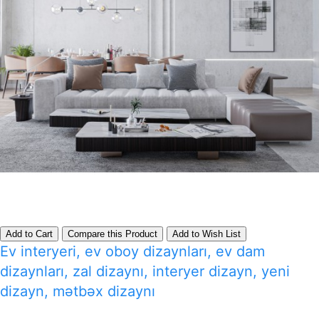
Add to Cart
Compare this Product
Add to Wish List
Ev interyeri, ev oboy dizaynları, ev dam
dizaynları, zal dizaynı, interyer dizayn, yeni
dizayn, mətbəx dizaynı