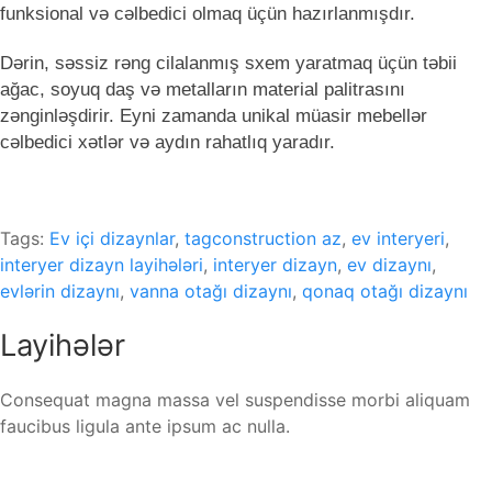
funksional v
ə
cəlbedici olmaq üçün hazırlanmışdır.
Dərin, səssiz rəng cilalanmış sxem yaratmaq üçün təbii
ağac, soyuq daş və metalların material palitrasını
zənginləşdirir. Eyni zamanda unikal müasir mebellər
cəlbedici xətlər və aydın rahatlıq yaradır.
Tags:
Ev içi dizaynlar
,
tagconstruction az
,
ev interyeri
,
interyer dizayn layihələri
,
interyer dizayn
,
ev dizaynı
,
evlərin dizaynı
,
vanna otağı dizaynı
,
qonaq otağı dizaynı
Layihələr
Consequat magna massa vel suspendisse morbi aliquam
faucibus ligula ante ipsum ac nulla.