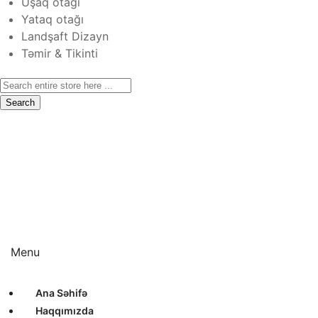
Uşaq otağı
Yataq otağı
Landşaft Dizayn
Təmir & Tikinti
Search
Ana Səhifə
Haqqımızda
Xidmətlər
Layihələr
Sertifikatlar
Bizimlə Əlaqə
Interyer Dizayn
Eksteryer Dizayn
Landşaft Dizayn
Təmir & Tikinti
Menu
Ana Səhifə
Haqqımızda