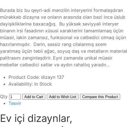
Burada biz bu qeyri-adi mənzilin interyerini formalaşdıran
mürəkkəb dizayna və onların arasında olan bəzi incə üslub
dəyişikliklərinə baxacağıq. Bu yüksək səviyyəli interyer
binanın irsi fasadının xüsusi xarakterini tamamlamaq üçün
müasir, lakin zamansız, funksional və cəlbedici olmaq üçün
hazırlanmışdır. Dərin, səssiz rəng cilalanmış sxem
yaratmaq üçün təbii ağac, soyuq daş və metalların material
palitrasını zənginləşdirir. Eyni zamanda unikal müasir
mebellər cəlbedici xətlər və aydın rahatlıq yaradır...
Product Code:
dizayn 137
Availability:
In Stock
Qty
Add to Cart
Add to Wish List
Compare this Product
Təsvir
Ev içi dizaynlar,