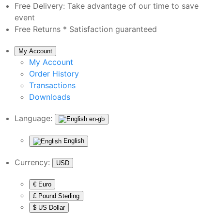
Free Delivery:
Take advantage of our time to save
event
Free Returns *
Satisfaction guaranteed
My Account
My Account
Order History
Transactions
Downloads
Language:
en-gb
English
Currency:
USD
€ Euro
£ Pound Sterling
$ US Dollar