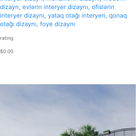
dizayn, evlərin interyer dizaynı, ofislərin
interyer dizaynı, yataq otağı interyeri, qonaq
otağı dizaynı, foye dizaynı
rating
$0.00