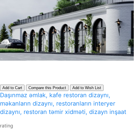
Add to Cart
Compare this Product
Add to Wish List
Daşınmaz əmlak, kafe restoran dizaynı,
məkanların dizaynı, restoranların interyer
dizaynı, restoran təmir xidməti, dizayn inşaat
rating