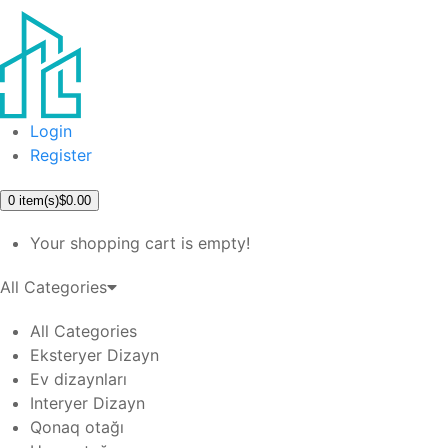
Login
Register
0
item(s)
$0.00
Your shopping cart is empty!
All Categories
All Categories
Eksteryer Dizayn
Ev dizaynları
Interyer Dizayn
Qonaq otağı