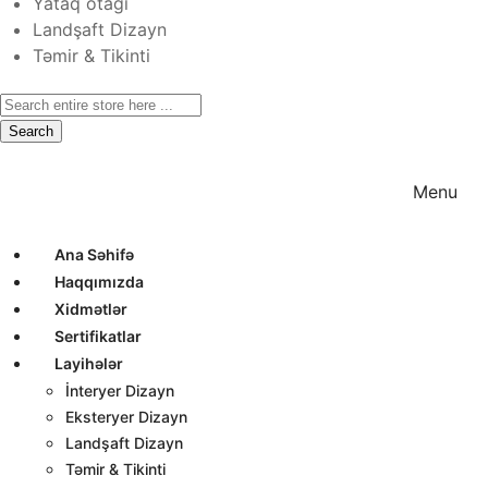
Yataq otağı
Landşaft Dizayn
Təmir & Tikinti
Search
Ana Səhifə
Haqqımızda
Xidmətlər
Menu
Ana Səhifə
Haqqımızda
Xidmətlər
Sertifikatlar
Layihələr
İnteryer Dizayn
Eksteryer Dizayn
Landşaft Dizayn
Təmir & Tikinti