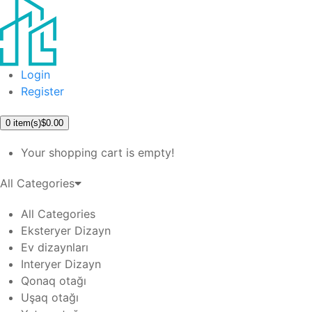
Login
Register
0
item(s)
$0.00
Your shopping cart is empty!
All Categories
All Categories
Eksteryer Dizayn
Ev dizaynları
Interyer Dizayn
Qonaq otağı
Uşaq otağı