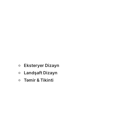
Layihələr
Sertifikatlar
Bizimlə Əlaqə
Interyer Dizayn
Eksteryer Dizayn
Landşaft Dizayn
Təmir & Tikinti