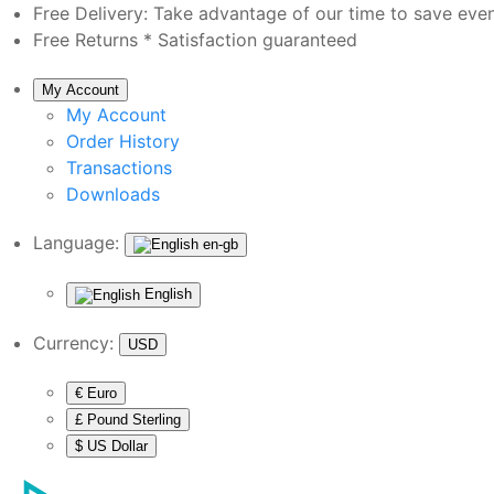
Free Delivery:
Take advantage of our time to save eve
Free Returns *
Satisfaction guaranteed
My Account
My Account
Order History
Transactions
Downloads
Language:
en-gb
English
Currency:
USD
€ Euro
£ Pound Sterling
$ US Dollar