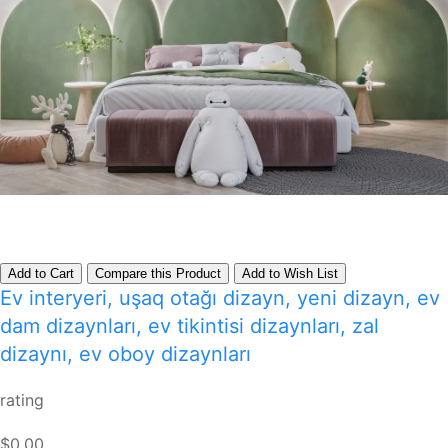
Add to Cart
Compare this Product
Add to Wish List
Ev interyeri, uşaq otağı dizayn, yeni dizayn, ev
dam dizaynları, ev tikintisi dizaynları, zal
dizaynı, ev oboy dizaynları
rating
$0.00