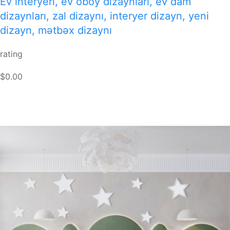
Ev interyeri, ev oboy dizaynları, ev dam
dizaynları, zal dizaynı, interyer dizayn, yeni
dizayn, mətbəx dizaynı
rating
$0.00