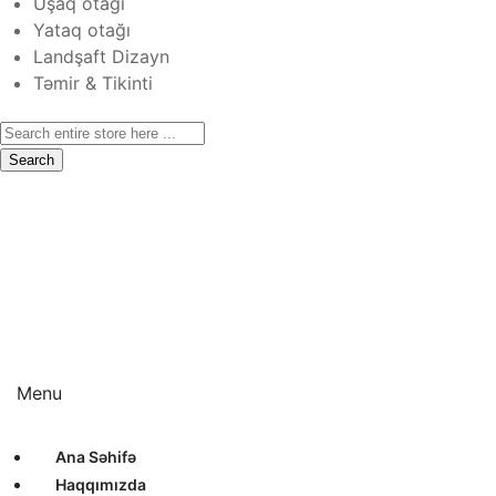
Uşaq otağı
Yataq otağı
Landşaft Dizayn
Təmir & Tikinti
Search
Ana Səhifə
Haqqımızda
Xidmətlər
Layihələr
Sertifikatlar
Bizimlə Əlaqə
Interyer Dizayn
Eksteryer Dizayn
Landşaft Dizayn
Təmir & Tikinti
Menu
Ana Səhifə
Haqqımızda