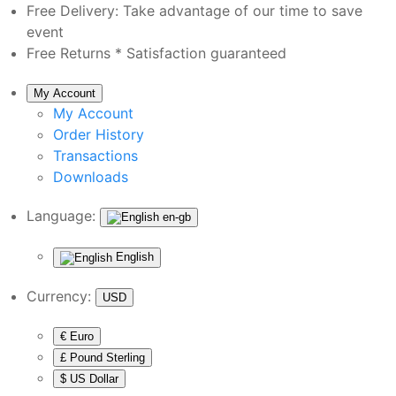
Free Delivery:
Take advantage of our time to save
event
Free Returns *
Satisfaction guaranteed
My Account
My Account
Order History
Transactions
Downloads
Language:
en-gb
English
Currency:
USD
€ Euro
£ Pound Sterling
$ US Dollar