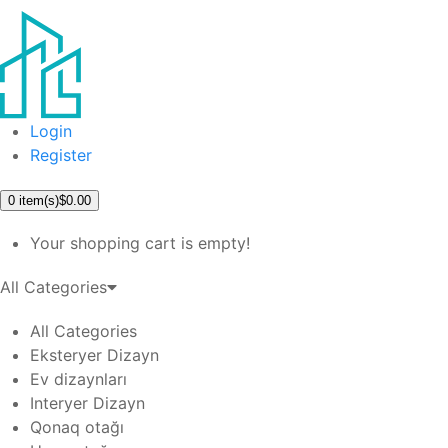
Login
Register
0
item(s)
$0.00
Your shopping cart is empty!
All Categories
All Categories
Eksteryer Dizayn
Ev dizaynları
Interyer Dizayn
Qonaq otağı