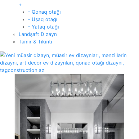
+
- Qonaq otağı
- Uşaq otağı
- Yataq otağı
Landşaft Dizayn
Təmir & Tikinti