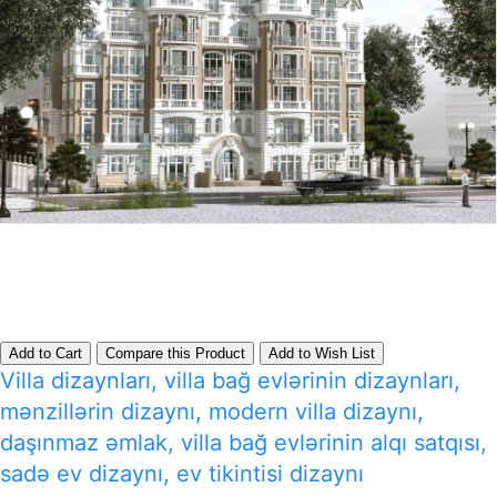
Add to Cart
Compare this Product
Add to Wish List
Villa dizaynları, villa bağ evlərinin dizaynları,
mənzillərin dizaynı, modern villa dizaynı,
daşınmaz əmlak, villa bağ evlərinin alqı satqısı,
sadə ev dizaynı, ev tikintisi dizaynı