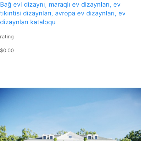
Bağ evi dizaynı, maraqlı ev dizaynları, ev
tikintisi dizaynları, avropa ev dizaynları, ev
dizaynları kataloqu
rating
$0.00