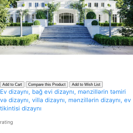
Add to Cart
Compare this Product
Add to Wish List
Ev dizaynı, bağ evi dizaynı, mənzillərin təmiri
və dizaynı, villa dizaynı, mənzillərin dizaynı, ev
tikintisi dizaynı
rating