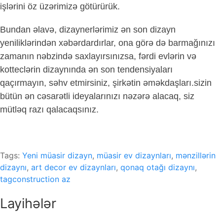
işlərini öz üzərimizə götürürük.
Bundan əlavə, dizaynerlərimiz ən son dizayn
yeniliklərindən xəbərdardırlar, ona görə də barmağınızı
zamanın nəbzində saxlayırsınızsa, fərdi evlərin və
kotteclərin dizaynında ən son tendensiyaları
qaçırmayın, səhv etmirsiniz, şirkətin əməkdaşları.sizin
bütün ən cəsarətli ideyalarınızı nəzərə alacaq, siz
mütləq razı qalacaqsınız.
Tags:
Yeni müasir dizayn
,
müasir ev dizaynları
,
mənzillərin
dizaynı
,
art decor ev dizaynları
,
qonaq otağı dizaynı
,
tagconstruction az
Layihələr