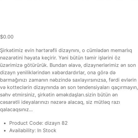
$0.00
Şirkətimiz evin hərtərəfli dizaynını, o cümlədən memarlıq
nəzarətini həyata keçirir. Yəni bütün təmir işlərini öz
üzərimizə götürürük. Bundan əlavə, dizaynerlərimiz ən son
dizayn yeniliklərindən xəbərdardırlar, ona görə də
barmağınızı zamanın nəbzində saxlayırsınızsa, fərdi evlərin
və kotteclərin dizaynında ən son tendensiyaları qaçırmayın,
səhv etmirsiniz, şirkətin əməkdaşları.sizin bütün ən
cəsarətli ideyalarınızı nəzərə alacaq, siz mütləq razı
qalacaqsınız...
Product Code:
dizayn 82
Availability:
In Stock