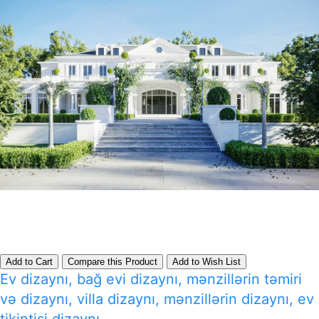
Add to Cart
Compare this Product
Add to Wish List
Ev dizaynı, bağ evi dizaynı, mənzillərin təmiri
və dizaynı, villa dizaynı, mənzillərin dizaynı, ev
tikintisi dizaynı