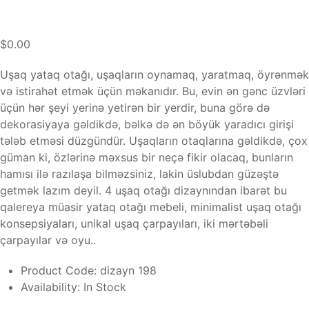
$0.00
Uşaq yataq otağı, uşaqların oynamaq, yaratmaq, öyrənmək
və istirahət etmək üçün məkanıdır. Bu, evin ən gənc üzvləri
üçün hər şeyi yerinə yetirən bir yerdir, buna görə də
dekorasiyaya gəldikdə, bəlkə də ən böyük yaradıcı girişi
tələb etməsi düzgündür. Uşaqların otaqlarına gəldikdə, çox
güman ki, özlərinə məxsus bir neçə fikir olacaq, bunların
hamısı ilə razılaşa bilməzsiniz, lakin üslubdan güzəştə
getmək lazım deyil. 4 uşaq otağı dizaynından ibarət bu
qalereya müasir yataq otağı mebeli, minimalist uşaq otağı
konsepsiyaları, unikal uşaq çarpayıları, iki mərtəbəli
çarpayılar və oyu..
Product Code:
dizayn 198
Availability:
In Stock