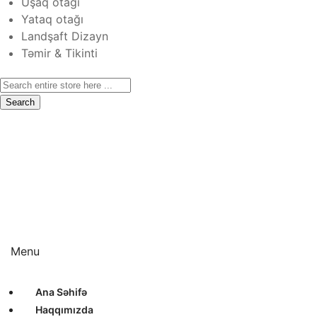
Uşaq otağı
Yataq otağı
Landşaft Dizayn
Təmir & Tikinti
Search
Ana Səhifə
Haqqımızda
Xidmətlər
Layihələr
Sertifikatlar
Bizimlə Əlaqə
Interyer Dizayn
Eksteryer Dizayn
Landşaft Dizayn
Təmir & Tikinti
Menu
Ana Səhifə
Haqqımızda