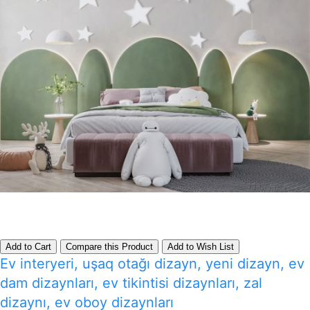
Add to Cart
Compare this Product
Add to Wish List
Ev interyeri, uşaq otağı dizayn, yeni dizayn, ev
dam dizaynları, ev tikintisi dizaynları, zal
dizaynı, ev oboy dizaynları