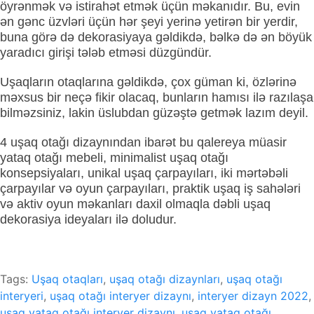
öyrənmək və istirahət etmək üçün məkanıdır. Bu, evin
ən gənc üzvləri üçün hər şeyi yerinə yetirən bir yerdir,
buna görə də dekorasiyaya gəldikdə, bəlkə də ən böyük
yaradıcı girişi tələb etməsi düzgündür.
Uşaqların otaqlarına gəldikdə, çox güman ki, özlərinə
məxsus bir neçə fikir olacaq, bunların hamısı ilə razılaşa
bilməzsiniz, lakin üslubdan güzəştə getmək lazım deyil.
4 uşaq otağı dizaynından ibarət bu qalereya müasir
yataq otağı mebeli, minimalist uşaq otağı
konsepsiyaları, unikal uşaq çarpayıları, iki mərtəbəli
çarpayılar və oyun çarpayıları, praktik uşaq iş sahələri
və aktiv oyun məkanları daxil olmaqla dəbli uşaq
dekorasiya ideyaları ilə doludur.
Tags:
Uşaq otaqları
,
uşaq otağı dizaynları
,
uşaq otağı
interyeri
,
uşaq otağı interyer dizaynı
,
interyer dizayn 2022
,
uşaq yataq otağı interyer dizaynı
,
uşaq yataq otağı