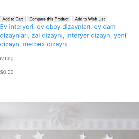
Add to Cart
Compare this Product
Add to Wish List
Ev interyeri, ev oboy dizaynları, ev dam
dizaynları, zal dizaynı, interyer dizayn, yeni
dizayn, mətbəx dizaynı
rating
$0.00