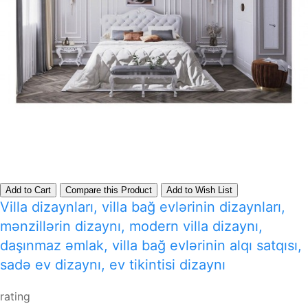
Add to Cart
Compare this Product
Add to Wish List
Villa dizaynları, villa bağ evlərinin dizaynları,
mənzillərin dizaynı, modern villa dizaynı,
daşınmaz əmlak, villa bağ evlərinin alqı satqısı,
sadə ev dizaynı, ev tikintisi dizaynı
rating