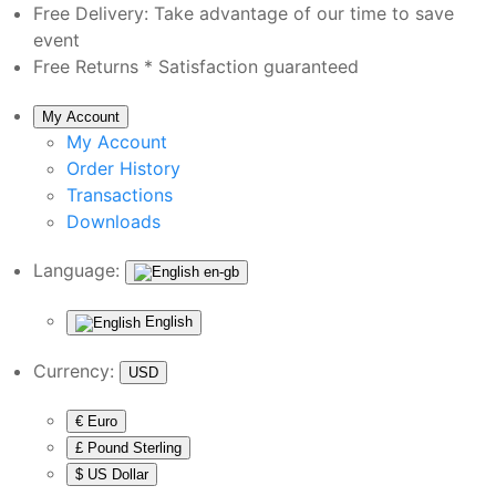
Free Delivery:
Take advantage of our time to save
event
Free Returns *
Satisfaction guaranteed
My Account
My Account
Order History
Transactions
Downloads
Language:
en-gb
English
Currency:
USD
€ Euro
£ Pound Sterling
$ US Dollar