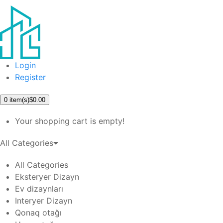
Login
Register
0
item(s)
$0.00
Your shopping cart is empty!
All Categories
All Categories
Eksteryer Dizayn
Ev dizaynları
Interyer Dizayn
Qonaq otağı