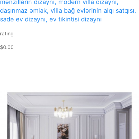
mənzillərin dizaynı, modern villa dizaynı,
daşınmaz əmlak, villa bağ evlərinin alqı satqısı,
sadə ev dizaynı, ev tikintisi dizaynı
rating
$0.00