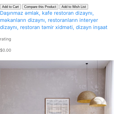
Add to Cart
Compare this Product
Add to Wish List
Daşınmaz əmlak, kafe restoran dizaynı,
məkanların dizaynı, restoranların interyer
dizaynı, restoran təmir xidməti, dizayn inşaat
rating
$0.00