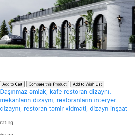
Add to Cart
Compare this Product
Add to Wish List
Daşınmaz əmlak, kafe restoran dizaynı,
məkanların dizaynı, restoranların interyer
dizaynı, restoran təmir xidməti, dizayn inşaat
rating