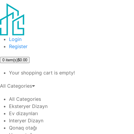
Login
Register
0
item(s)
$0.00
Your shopping cart is empty!
All Categories
All Categories
Eksteryer Dizayn
Ev dizaynları
Interyer Dizayn
Qonaq otağı