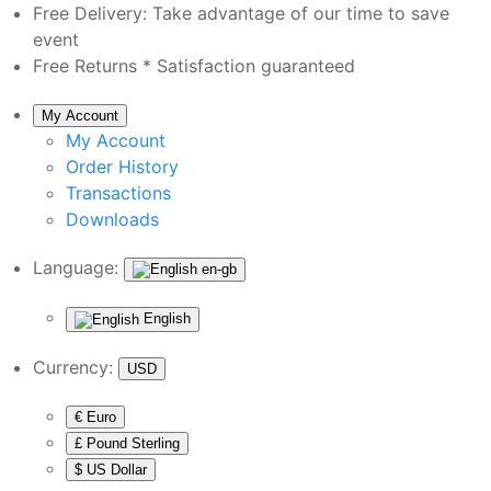
Free Delivery:
Take advantage of our time to save
event
Free Returns *
Satisfaction guaranteed
My Account
My Account
Order History
Transactions
Downloads
Language:
en-gb
English
Currency:
USD
€ Euro
£ Pound Sterling
$ US Dollar