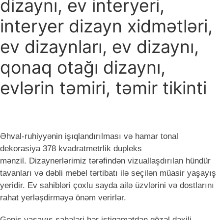
dizaynı, ev interyeri,
interyer dizayn xidmətləri,
ev dizaynları, ev dizaynı,
qonaq otağı dizaynı,
evlərin təmiri, təmir tikinti
Əhval-ruhiyyənin işıqlandırılması və hamar tonal
dekorasiya 378 kvadratmetrlik dupleks
mənzil.
Dizaynerlərimiz tərəfindən vizuallaşdırılan hündür
tavanları və dəbli mebel tərtibatı ilə seçilən müasir yaşayış
yeridir. Ev sahibləri çoxlu sayda ailə üzvlərini və dostlarını
rahat yerləşdirməyə önəm verirlər.
Geniş yaşayış sahələri hər istiqamətdən gözəl daxili