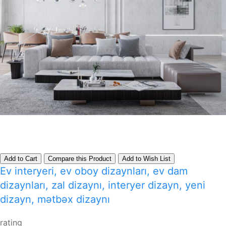
Add to Cart
Compare this Product
Add to Wish List
Ev interyeri, ev oboy dizaynları, ev dam
dizaynları, zal dizaynı, interyer dizayn, yeni
dizayn, mətbəx dizaynı
rating