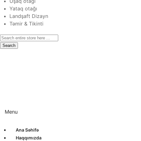
Uşaq otağı
Yataq otağı
Landşaft Dizayn
Təmir & Tikinti
Search
Ana Səhifə
Haqqımızda
Xidmətlər
Layihələr
Sertifikatlar
Bizimlə Əlaqə
Interyer Dizayn
Eksteryer Dizayn
Landşaft Dizayn
Təmir & Tikinti
Menu
Ana Səhifə
Haqqımızda