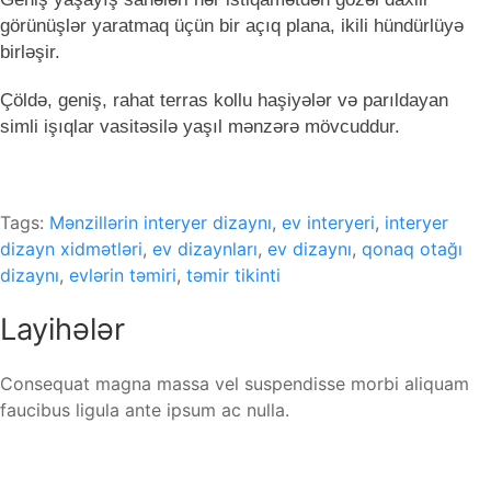
görünüşlər yaratmaq üçün bir açıq plana, ikili hündürlüyə
birləşir.
Çöldə, geniş, rahat terras kollu haşiyələr və parıldayan
simli işıqlar vasitəsilə yaşıl mənzərə mövcuddur.
Tags:
Mənzillərin interyer dizaynı
,
ev interyeri
,
interyer
dizayn xidmətləri
,
ev dizaynları
,
ev dizaynı
,
qonaq otağı
dizaynı
,
evlərin təmiri
,
təmir tikinti
Layihələr
Consequat magna massa vel suspendisse morbi aliquam
faucibus ligula ante ipsum ac nulla.