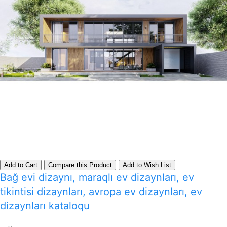
Add to Cart
Compare this Product
Add to Wish List
Bağ evi dizaynı, maraqlı ev dizaynları, ev
tikintisi dizaynları, avropa ev dizaynları, ev
dizaynları kataloqu