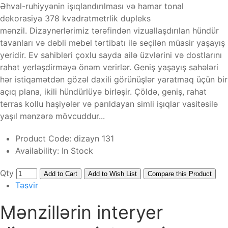
Əhval-ruhiyyənin işıqlandırılması və hamar tonal
dekorasiya 378 kvadratmetrlik dupleks
mənzil. Dizaynerlərimiz tərəfindən vizuallaşdırılan hündür
tavanları və dəbli mebel tərtibatı ilə seçilən müasir yaşayış
yeridir. Ev sahibləri çoxlu sayda ailə üzvlərini və dostlarını
rahat yerləşdirməyə önəm verirlər. Geniş yaşayış sahələri
hər istiqamətdən gözəl daxili görünüşlər yaratmaq üçün bir
açıq plana, ikili hündürlüyə birləşir. Çöldə, geniş, rahat
terras kollu haşiyələr və parıldayan simli işıqlar vasitəsilə
yaşıl mənzərə mövcuddur...
Product Code:
dizayn 131
Availability:
In Stock
Qty
Add to Cart
Add to Wish List
Compare this Product
Təsvir
Mənzillərin interyer