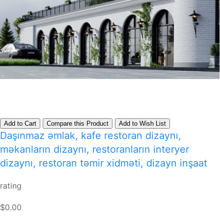
Add to Cart
Compare this Product
Add to Wish List
Daşınmaz əmlak, kafe restoran dizaynı,
məkanların dizaynı, restoranların interyer
dizaynı, restoran təmir xidməti, dizayn inşaat
rating
$0.00