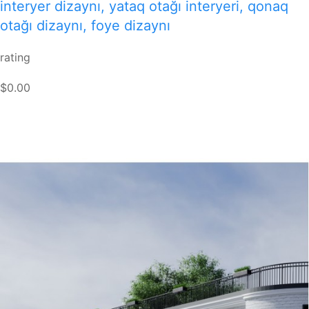
interyer dizaynı, yataq otağı interyeri, qonaq
otağı dizaynı, foye dizaynı
rating
$0.00