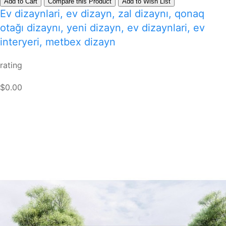
Add to Cart
Compare this Product
Add to Wish List
Ev dizaynlari, ev dizayn, zal dizaynı, qonaq
otağı dizaynı, yeni dizayn, ev dizaynlari, ev
interyeri, metbex dizayn
rating
$0.00