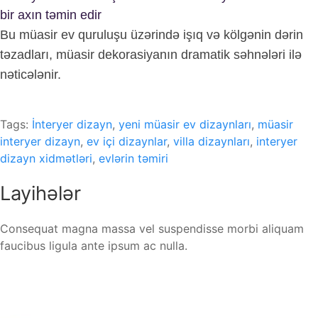
bir axın təmin edir
Bu müasir ev quruluşu üzərində işıq və kölgənin dərin
təzadları, müasir dekorasiyanın dramatik səhnələri ilə
nəticələnir.
Tags:
İnteryer dizayn
,
yeni müasir ev dizaynları
,
müasir
interyer dizayn
,
ev içi dizaynlar
,
villa dizaynları
,
interyer
dizayn xidmətləri
,
evlərin təmiri
Layihələr
Consequat magna massa vel suspendisse morbi aliquam
faucibus ligula ante ipsum ac nulla.