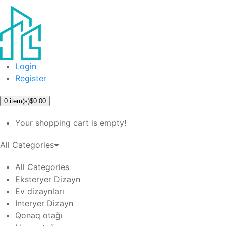
Login
Register
0
item(s)
$0.00
Your shopping cart is empty!
All Categories
All Categories
Eksteryer Dizayn
Ev dizaynları
Interyer Dizayn
Qonaq otağı