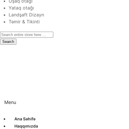
Uşaq otağı
Yataq otağı
Landşaft Dizayn
Təmir & Tikinti
Search
Ana Səhifə
Haqqımızda
Xidmətlər
Layihələr
Sertifikatlar
Bizimlə Əlaqə
Interyer Dizayn
Eksteryer Dizayn
Landşaft Dizayn
Təmir & Tikinti
Menu
Ana Səhifə
Haqqımızda