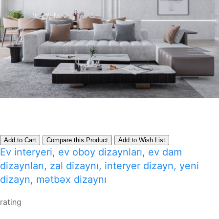
Add to Cart
Compare this Product
Add to Wish List
Ev interyeri, ev oboy dizaynları, ev dam
dizaynları, zal dizaynı, interyer dizayn, yeni
dizayn, mətbəx dizaynı
rating