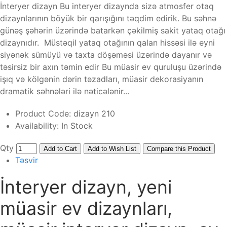
İnteryer dizayn Bu interyer dizaynda sizə atmosfer otaq
dizaynlarının böyük bir qarışığını təqdim edirik. Bu səhnə
günəş şəhərin üzərində batarkən çəkilmiş sakit yataq otağı
dizaynıdır. Müstəqil yataq otağının qalan hissəsi ilə eyni
siyənək sümüyü və taxta döşəməsi üzərində dayanır və
təsirsiz bir axın təmin edir Bu müasir ev quruluşu üzərində
işıq və kölgənin dərin təzadları, müasir dekorasiyanın
dramatik səhnələri ilə nəticələnir...
Product Code:
dizayn 210
Availability:
In Stock
Qty
Add to Cart
Add to Wish List
Compare this Product
Təsvir
İnteryer dizayn, yeni
müasir ev dizaynları,