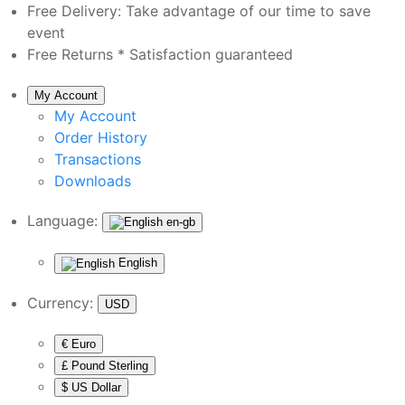
Free Delivery:
Take advantage of our time to save
event
Free Returns *
Satisfaction guaranteed
My Account
My Account
Order History
Transactions
Downloads
Language:
en-gb
English
Currency:
USD
€ Euro
£ Pound Sterling
$ US Dollar