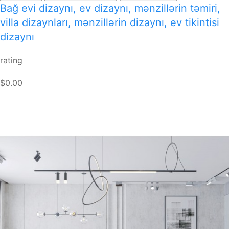
Bağ evi dizaynı, ev dizaynı, mənzillərin təmiri,
villa dizaynları, mənzillərin dizaynı, ev tikintisi
dizaynı
rating
$0.00