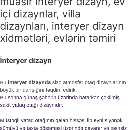
müasir interyer dizayn, ev
içi dizaynlar, villa
dizaynları, interyer dizayn
xidmətləri, evlərin təmiri
İnteryer dizayn
Bu
interyer dizaynda
sizə atmosfer otaq dizaynlarının
böyük bir qarışığını təqdim edirik.
Bu səhnə günəş şəhərin üzərində batarkən çəkilmiş
sakit yataq otağı dizaynıdır.
Müstəqil yataq otağının qalan hissəsi ilə eyni siyənək
sümüyü və taxta döşəməsi üzərində dayanır və təsirsiz