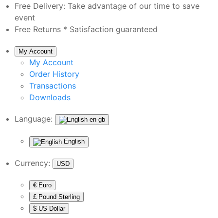
Free Delivery:
Take advantage of our time to save
event
Free Returns *
Satisfaction guaranteed
My Account
My Account
Order History
Transactions
Downloads
Language:
en-gb
English
Currency:
USD
€ Euro
£ Pound Sterling
$ US Dollar