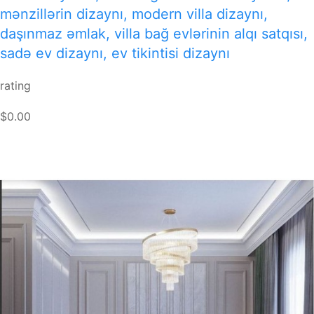
mənzillərin dizaynı, modern villa dizaynı,
daşınmaz əmlak, villa bağ evlərinin alqı satqısı,
sadə ev dizaynı, ev tikintisi dizaynı
rating
$0.00