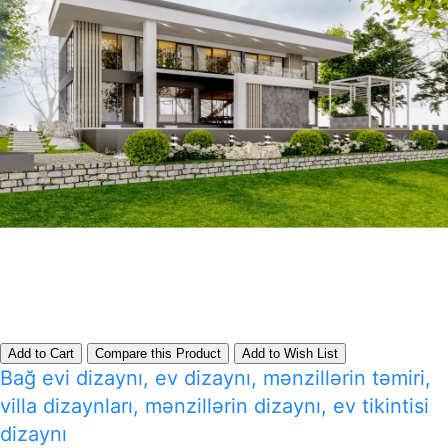
Add to Cart
Compare this Product
Add to Wish List
Bağ evi dizaynı, ev dizaynı, mənzillərin təmiri,
villa dizaynları, mənzillərin dizaynı, ev tikintisi
dizaynı