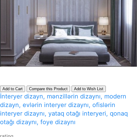
Add to Cart
Compare this Product
Add to Wish List
İnteryer dizayn, mənzillərin dizaynı, modern
dizayn, evlərin interyer dizaynı, ofislərin
interyer dizaynı, yataq otağı interyeri, qonaq
otağı dizaynı, foye dizaynı
rating