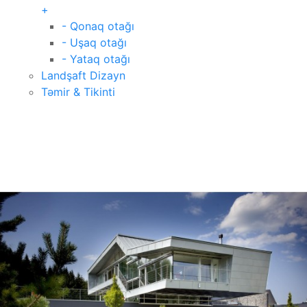
+
- Qonaq otağı
- Uşaq otağı
- Yataq otağı
Landşaft Dizayn
Təmir & Tikinti