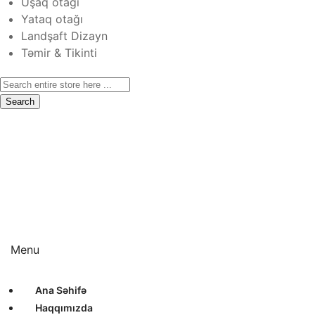
Uşaq otağı
Yataq otağı
Landşaft Dizayn
Təmir & Tikinti
Search
Ana Səhifə
Haqqımızda
Xidmətlər
Layihələr
Sertifikatlar
Bizimlə Əlaqə
Interyer Dizayn
Eksteryer Dizayn
Landşaft Dizayn
Təmir & Tikinti
Menu
Ana Səhifə
Haqqımızda