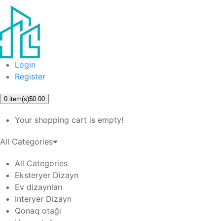
Login
Register
0
item(s)
$0.00
Your shopping cart is empty!
All Categories
All Categories
Eksteryer Dizayn
Ev dizaynları
Interyer Dizayn
Qonaq otağı