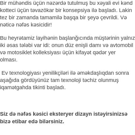
Bir mühəndis üçün nəzərdə tutulmuş bu xəyali evi kənd
kotteci üçün təvazökar bir konsepsiya ilə başladı. Lakin
tez bir zamanda tamamilə başqa bir şeyə çevrildi. Və
nəticə nəfəs kəsicidir!
Bu heyrətamiz layihənin başlanğıcında müştərinin yalnız
iki əsas tələbi var idi: onun düz enişli damı və avtomobil
və motosiklet kolleksiyası üçün kifayət qədər yer
olması.
Ev texnologiyası yenilikçiləri ilə əməkdaşlıqdan sonra
aşağıda gördüyünüz tam texnoloji təchiz olunmuş
iqamətgahda tikinti başladı.
Siz də nəfəs kəsici eksteryer dizayn istəyirsinizsə
bizə etibar edə bilərsiniz.