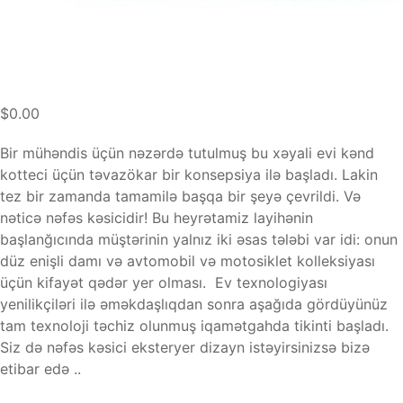
$0.00
Bir mühəndis üçün nəzərdə tutulmuş bu xəyali evi kənd
kotteci üçün təvazökar bir konsepsiya ilə başladı. Lakin
tez bir zamanda tamamilə başqa bir şeyə çevrildi. Və
nəticə nəfəs kəsicidir! Bu heyrətamiz layihənin
başlanğıcında müştərinin yalnız iki əsas tələbi var idi: onun
düz enişli damı və avtomobil və motosiklet kolleksiyası
üçün kifayət qədər yer olması. Ev texnologiyası
yenilikçiləri ilə əməkdaşlıqdan sonra aşağıda gördüyünüz
tam texnoloji təchiz olunmuş iqamətgahda tikinti başladı.
Siz də nəfəs kəsici eksteryer dizayn istəyirsinizsə bizə
etibar edə ..